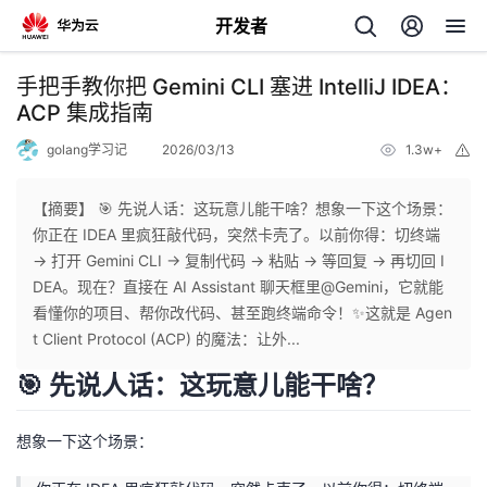
开发者
返
手把手教你把 Gemini CLI 塞进 IntelliJ IDEA：
回
ACP 集成指南
golang学习记
2026/03/13
1.3w+
举
报
【摘要】 🎯 先说人话：这玩意儿能干啥？想象一下这个场景：
你正在 IDEA 里疯狂敲代码，突然卡壳了。以前你得：切终端
个
→ 打开 Gemini CLI → 复制代码 → 粘贴 → 等回复 → 再切回 I
DEA。现在？直接在 AI Assistant 聊天框里@Gemini，它就能
我
人
看懂你的项目、帮你改代码、甚至跑终端命令！✨这就是 Agen
t Client Protocol (ACP) 的魔法：让外...
的
主
🎯 先说人话：这玩意儿能干啥？
开
页
想象一下这个场景：
发