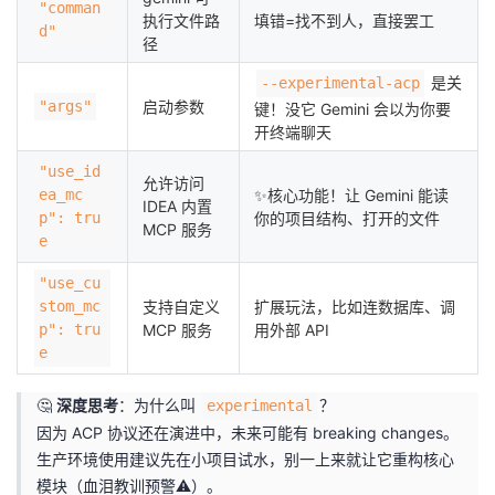
"comman
执行文件路
填错=找不到人，直接罢工
d"
径
是关
--experimental-acp
"args"
启动参数
键！没它 Gemini 会以为你要
开终端聊天
"use_id
允许访问
ea_mc
✨核心功能！让 Gemini 能读
IDEA 内置
p": tru
你的项目结构、打开的文件
MCP 服务
e
"use_cu
stom_mc
支持自定义
扩展玩法，比如连数据库、调
p": tru
MCP 服务
用外部 API
e
🤔
深度思考
：为什么叫
？
experimental
因为 ACP 协议还在演进中，未来可能有 breaking changes。
生产环境使用建议先在小项目试水，别一上来就让它重构核心
模块（血泪教训预警⚠️）。