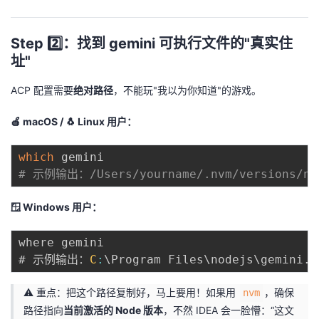
持
建
证
实
的
议
Step 2️⃣：找到 gemini 可执行文件的"真实住
验
收
址"
藏
ACP 配置需要
绝对路径
，不能玩"我以为你知道"的游戏。
🍎 macOS / 🐧 Linux 用户：
which
# 示例输出：/Users/yourname/.nvm/versions/nod
🪟 Windows 用户：
where gemini

# 示例输出：
C
:
\Program Files\nodejs\gemini
.
⚠️ 重点：把这个路径复制好，马上要用！如果用
，确保
nvm
路径指向
当前激活的 Node 版本
，不然 IDEA 会一脸懵：“这文