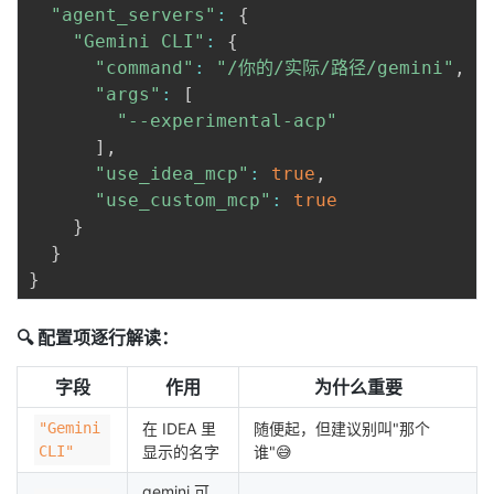
"agent_servers"
:
{
"Gemini CLI"
:
{
"command"
:
"/你的/实际/路径/gemini"
,
"args"
:
[
"--experimental-acp"
]
,
"use_idea_mcp"
:
true
,
"use_custom_mcp"
:
true
}
}
}
🔍 配置项逐行解读：
字段
作用
为什么重要
"Gemini
在 IDEA 里
随便起，但建议别叫"那个
CLI"
显示的名字
谁"😅
gemini 可