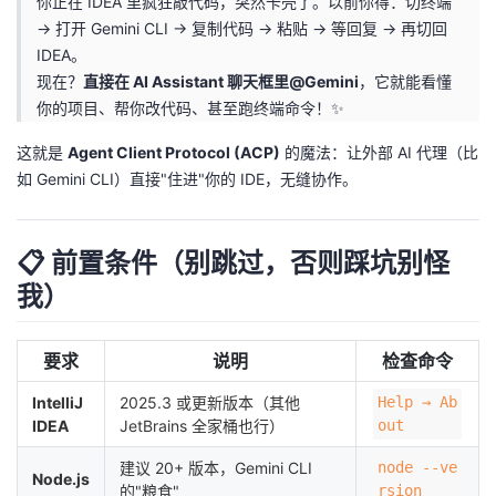
你正在 IDEA 里疯狂敲代码，突然卡壳了。以前你得：切终端
→ 打开 Gemini CLI → 复制代码 → 粘贴 → 等回复 → 再切回
者
IDEA。
现在？
直接在 AI Assistant 聊天框里@Gemini
，它就能看懂
我
你的项目、帮你改代码、甚至跑终端命令！✨
的
我
这就是
Agent Client Protocol (ACP)
的魔法：让外部 AI 代理（比
如 Gemini CLI）直接"住进"你的 IDE，无缝协作。
博
的
我
客
论
的
我
📋 前置条件（别跳过，否则踩坑别怪
我）
坛
圈
的
我
子
直
的
我
要求
说明
检查命令
IntelliJ
2025.3 或更新版本（其他
Help → Ab
我
播
活
的
IDEA
JetBrains 全家桶也行）
out
我
动
关
的
建议 20+ 版本，Gemini CLI
node --ve
Node.js
的"粮食"
rsion