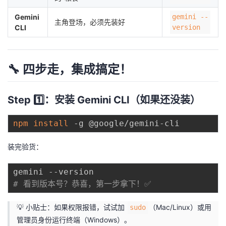
我
注
的
开
Gemini
gemini --
主角登场，必须先装好
CLI
version
的
Programs
发
支
者
🔧 四步走，集成搞定！
持
学
Step 1️⃣：安装 Gemini CLI（如果还没装）
我
堂
npm
install
的
我
我
装完验货：
技
的
的
我
术
云
# 看到版本号？恭喜，第一步拿下！✅
课
的
我
支
声
💡 小贴士：如果权限报错，试试加
（Mac/Linux）或用
sudo
程
认
的
我
管理员身份运行终端（Windows）。