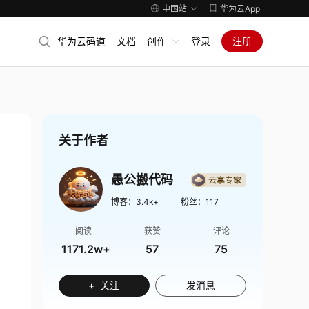
中国站
华为云App
华为云码道
文档
创作
登录
注册
关于作者
愚公搬代码
博客：
3.4k+
粉丝：
117
阅读
获赞
评论
1171.2w+
57
75
+ 关注
发消息