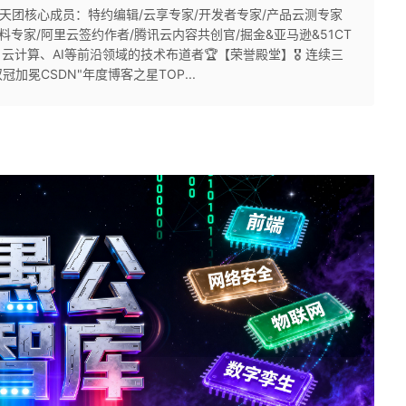
为云天团核心成员：特约编辑/云享专家/开发者专家/产品云测专家
料专家/阿里云签约作者/腾讯云内容共创官/掘金&亚马逊&51CT
云计算、AI等前沿领域的技术布道者🏆【荣誉殿堂】🎖 连续三
双冠加冕CSDN"年度博客之星TOP...