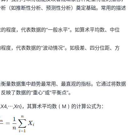
分析（如推断性分析、预测性分析）奠定基础。常用的描述
的程度，代表数据的“一般水平”。如算术平均数、中位
程度，代表数据的“波动情况”。如极差、四分位距、方
是衡量数据集中趋势最常用、最直观的指标。它通过将数据
映了数据的“重心”或“平衡点”。
,X4,⋯,Xn}，其算术平均数 ( M ) 的计算公式为：