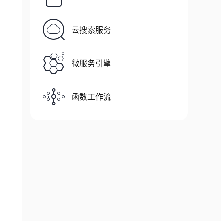
云搜索服务
微服务引擎
函数工作流