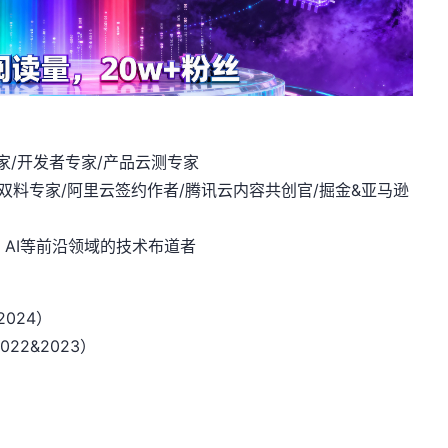
家/开发者专家/产品云测专家
化双料专家/阿里云签约作者/腾讯云内容共创官/掘金&亚马逊
、AI等前沿领域的技术布道者
2024）
022&2023）