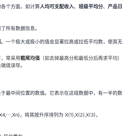
的各个方面，如计算
人均可支配收入
、
班级平均分
、
产品日
用了所有数据信息。
感
。一个极大或极小的值会显著拉高或拉低平均数，使其无
下，常采用
截尾均值
（如去掉最高分和最低分后再求平均）
极端值误导。
处于最中间位置的数值。它表示在这组数据中，有一半的数
4,⋯,Xn}，将其按升序排列为 X(1),X(2),X(3)，