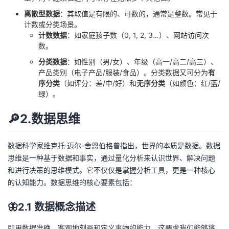
离散型数据
：其取值是有限的、可数的，通常是整数。常见于
计数或分类场景。
计数数据
：如家庭孩子数（0, 1, 2, 3…）、网站访问次
数。
分类数据
：如性别（男/女）、年级（高一/高二/高三）、
产品类别（电子产品/服装/食品）。分类数据又可分为
有
序分类
（如评分：差/中/好）和
无序分类
（如颜色：红/蓝/
绿）。
🔎2.数据思维
数据科学家维克托·迈尔-舍恩伯格曾指出，世界的本质是数据。数据
思维是一种基于数据和事实，通过量化分析来认识世界、解决问题
和进行决策的思维模式。它不仅仅是掌握分析工具，更是一种核心
的认知能力。数据思维的核心要素包括：
🦋2.1 数据概念描述
即用数据准确、客观地刻画和定义事物的能力。这要求我们能够将