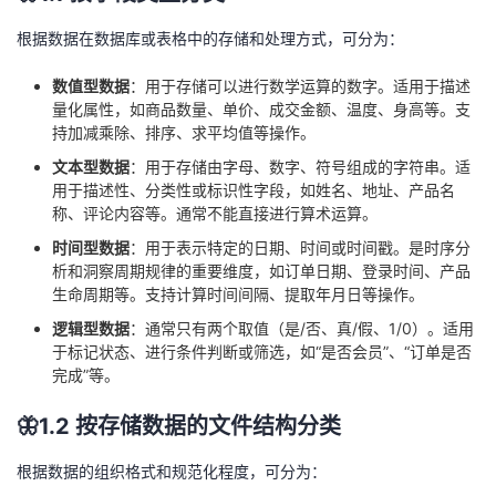
根据数据在数据库或表格中的存储和处理方式，可分为：
数值型数据
：用于存储可以进行数学运算的数字。适用于描述
量化属性，如商品数量、单价、成交金额、温度、身高等。支
持加减乘除、排序、求平均值等操作。
文本型数据
：用于存储由字母、数字、符号组成的字符串。适
用于描述性、分类性或标识性字段，如姓名、地址、产品名
称、评论内容等。通常不能直接进行算术运算。
时间型数据
：用于表示特定的日期、时间或时间戳。是时序分
析和洞察周期规律的重要维度，如订单日期、登录时间、产品
生命周期等。支持计算时间间隔、提取年月日等操作。
逻辑型数据
：通常只有两个取值（是/否、真/假、1/0）。适用
于标记状态、进行条件判断或筛选，如“是否会员”、“订单是否
完成”等。
🦋1.2 按存储数据的文件结构分类
根据数据的组织格式和规范化程度，可分为：