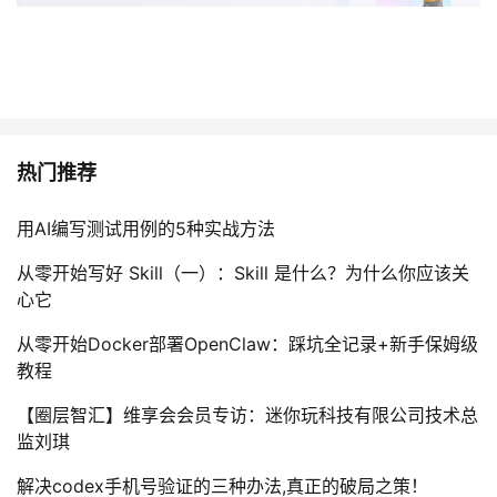
热门推荐
用AI编写测试用例的5种实战方法
从零开始写好 Skill（一）：Skill 是什么？为什么你应该关
心它
从零开始Docker部署OpenClaw：踩坑全记录+新手保姆级
教程
【圈层智汇】维享会会员专访：迷你玩科技有限公司技术总
监刘琪
解决codex手机号验证的三种办法,真正的破局之策！