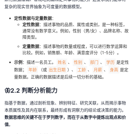
复杂的现实世界抽象为可度量的数据模型。
定性数据与定量数据
：
定性数据
：描述事物的品质、属性或类别，是一种标签，
通常没有数学意义。例如，性别（男/女）、品牌名称、故
障类型。
定量数据
：描述事物的数量或程度，可以进行数学运算和
比较。例如，销售额、年龄、满意度评分（1-5分）。
示例
：描述一名员工。
、
、
、
是定性
姓名
性别
部门
学历
数据；
（或
）、
、
、
是定
年龄
出生日期
工龄
月薪
身高
量数据。正确的数据描述是后续一切分析的基础。
🦋2.2 判断分析能力
指基于数据，通过剖析现象、辨别特征、研究关联，从而揭示事物
本质属性及其内在联系，最终形成有洞察力的结论或决策的能力。
数据思维的关键不在于罗列数字，而在于从数字中提炼出观点和价
值
。