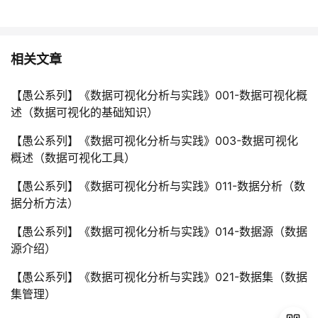
相关文章
【愚公系列】《数据可视化分析与实践》001-数据可视化概
述（数据可视化的基础知识）
【愚公系列】《数据可视化分析与实践》003-数据可视化
概述（数据可视化工具）
【愚公系列】《数据可视化分析与实践》011-数据分析（数
据分析方法）
【愚公系列】《数据可视化分析与实践》014-数据源（数据
源介绍）
【愚公系列】《数据可视化分析与实践》021-数据集（数据
集管理）