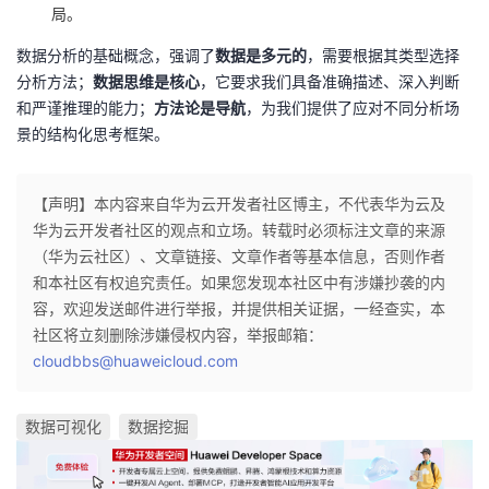
局。
数据分析的基础概念，强调了
数据是多元的
，需要根据其类型选择
分析方法；
数据思维是核心
，它要求我们具备准确描述、深入判断
和严谨推理的能力；
方法论是导航
，为我们提供了应对不同分析场
景的结构化思考框架。
【声明】本内容来自华为云开发者社区博主，不代表华为云及
华为云开发者社区的观点和立场。转载时必须标注文章的来源
（华为云社区）、文章链接、文章作者等基本信息，否则作者
和本社区有权追究责任。如果您发现本社区中有涉嫌抄袭的内
容，欢迎发送邮件进行举报，并提供相关证据，一经查实，本
社区将立刻删除涉嫌侵权内容，举报邮箱：
cloudbbs@huaweicloud.com
数据可视化
数据挖掘