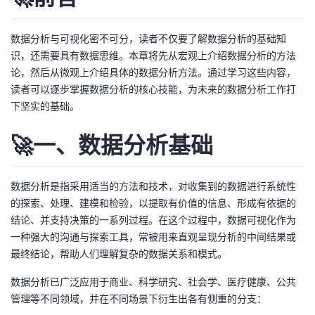
议
注
验
收
数据分析与可视化密不可分，读者不仅要了解数据分析的基础知
藏
识，还需要具有数据思维。本章将先从宏观上介绍数据分析的方法
论，然后从微观上介绍具体的数据分析方法。通过学习这些内容，
读者可以逐步掌握数据分析的核心技能，为未来的数据分析工作打
下坚实的基础。
🚀一、数据分析基础
数据分析是指采用适当的方法和技术，对收集到的数据进行系统性
的探索、处理、建模和检验，以提取有价值的信息、形成有依据的
结论、并支持决策的一系列过程。在这个过程中，数据可视化作为
一种强大的沟通与探索工具，常被用来直观呈现分析的中间结果或
最终结论，帮助人们理解复杂的数据关系和模式。
数据分析已广泛应用于商业、科学研究、社会学、医疗健康、公共
管理等不同领域，并在不同场景下衍生出各有侧重的分支：