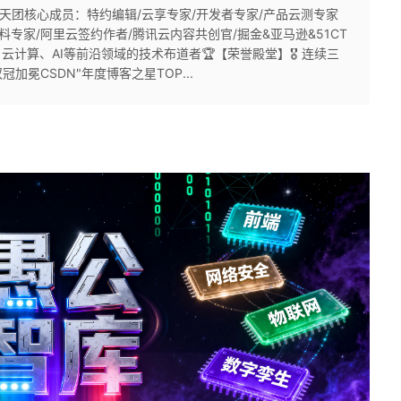
为云天团核心成员：特约编辑/云享专家/开发者专家/产品云测专家
料专家/阿里云签约作者/腾讯云内容共创官/掘金&亚马逊&51CT
云计算、AI等前沿领域的技术布道者🏆【荣誉殿堂】🎖 连续三
双冠加冕CSDN"年度博客之星TOP...