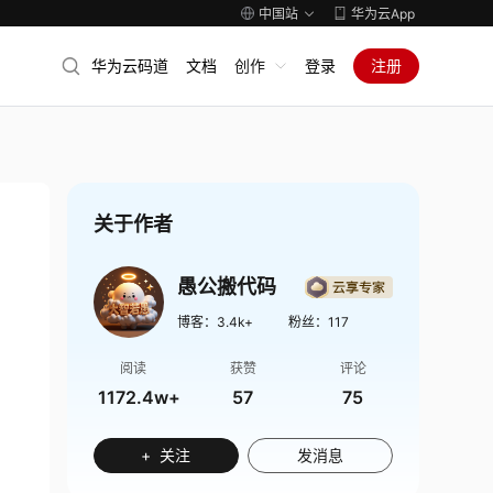
中国站
华为云App
华为云码道
文档
创作
登录
注册
关于作者
愚公搬代码
博客：
3.4k+
粉丝：
117
阅读
获赞
评论
1172.4w+
57
75
+ 关注
发消息