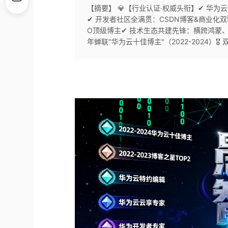
【摘要】 💎【行业认证·权威头衔】✔ 华
✔ 开发者社区全满贯：CSDN博客&商业化双
O顶级博主✔ 技术生态共建先锋：横跨鸿蒙、
年蝉联"华为云十佳博主"（2022-2024）🎖 