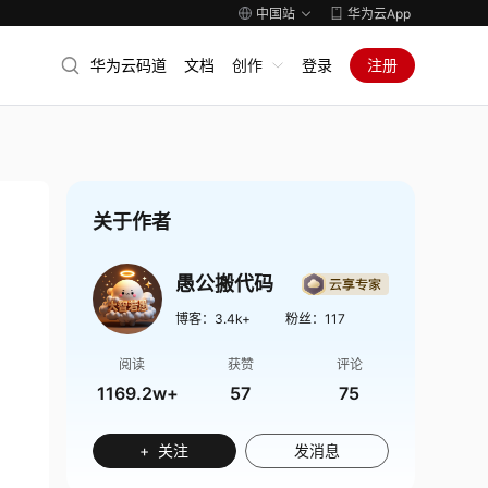
中国站
华为云App
华为云码道
文档
创作
登录
注册
关于作者
愚公搬代码
博客：
3.4k+
粉丝：
117
阅读
获赞
评论
1169.2w+
57
75
+ 关注
发消息