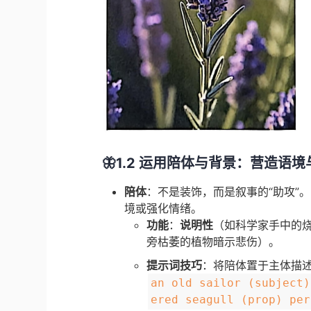
🦋1.2 运用陪体与背景：营造语
陪体
：不是装饰，而是叙事的“助攻”
境或强化情绪。
功能
：
说明性
（如科学家手中的
旁枯萎的植物暗示悲伤）。
提示词技巧
：将陪体置于主体描述
an old sailor (subject)
ered seagull (prop) per