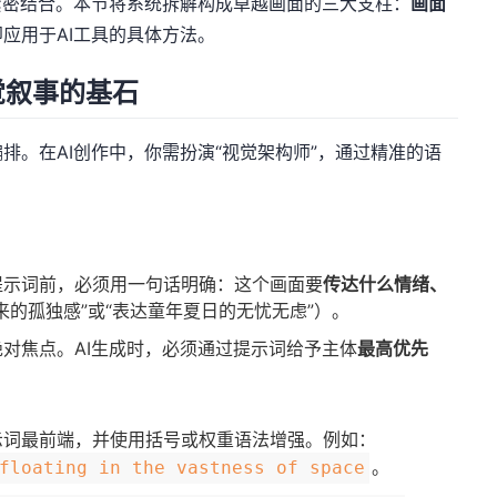
紧密结合。本节将系统拆解构成卓越画面的三大支柱：
画面
应用于AI工具的具体方法。
觉叙事的基石
排。在AI创作中，你需扮演“视觉架构师”，通过精准的语
提示词前，必须用一句话明确：这个画面要
传达什么情绪、
来的孤独感”或“表达童年夏日的无忧无虑”）。
对焦点。AI生成时，必须通过提示词给予主体
最高优先
示词最前端，并使用括号或权重语法增强。例如：
。
floating in the vastness of space