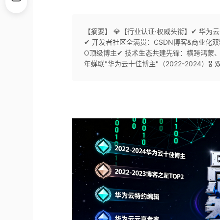
【摘要】 💎【行业认证·权威头衔】✔ 华
✔ 开发者社区全满贯：CSDN博客&商业化双
O顶级博主✔ 技术生态共建先锋：横跨鸿蒙、
年蝉联"华为云十佳博主"（2022-2024）🎖 