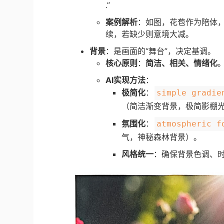
.”
案例解析
：如图，花苞作为陪体
续，若缺少则意境大减。
背景
：是画面的“舞台”，决定基调。
核心原则
：
简洁、相关、情绪化
AI实现方法
：
极简化
：
simple gradie
（简洁渐变背景，极简影棚
氛围化
：
atmospheric f
气，神秘森林背景）。
风格统一
：确保背景色调、