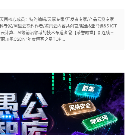
为云天团核心成员：特约编辑/云享专家/开发者专家/产品云测专家
料专家/阿里云签约作者/腾讯云内容共创官/掘金&亚马逊&51CT
云计算、AI等前沿领域的技术布道者🏆【荣誉殿堂】🎖 连续三
双冠加冕CSDN"年度博客之星TOP...