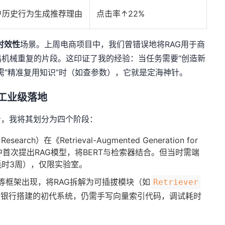
户历史行为生成推荐理由
点击率↑22%
时效性
场景。上周电商项目中，我们曾错误地将RAG用于商
机械重复的片段。这印证了我的经验：当任务需要“创造新
需“精准复用知识”时（如查参数），它就是定海神针。
到工业级落地
者，我将其划分为四个阶段：
Research）在《Retrieval-Augmented Generation for
 Tasks》中首次提出RAG模型，将BERT与检索器结合。但当时需端
时3周），仅限实验室。
ain等框架出现，将RAG拆解为可插拔模块（如
Retriever
为某银行搭建的初代系统，仍需手写向量索引代码，调试耗时