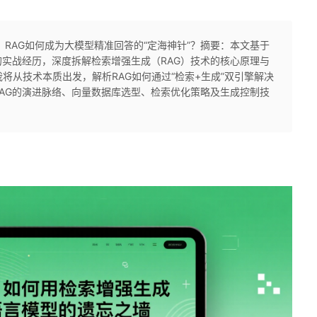
！RAG如何成为大模型精准回答的“定海神针”？摘要：本文基于
实战经历，深度拆解检索增强生成（RAG）技术的核心原理与
我将从技术本质出发，解析RAG如何通过“检索+生成”双引擎解决
AG的演进脉络、向量数据库选型、检索优化策略及生成控制技