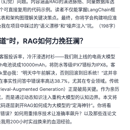
误（幻觉）问题。内容涵盖RAG的演进脉络、向量数据库选
可直接复用的代码示例。读者不仅能掌握LangChain框
比表和架构图理解关键决策点。最终，你将学会构建响应准
我在项目中踩过的“语义漂移”和“噪声注入”坑。（198字）
道”时，RAG如何力挽狂澜？
的客服投诉率，冷汗浸透衬衫——我们刚上线的电商大模型
电池说成10000mAh，将防水等级IPX7错标为IPX8。客
lack里@我：“明天中午前解决，否则回滚到旧系统！”这并非
在事实性问答中错误率高达38.7%，尤其在专业领域。传统
al-Augmented Generation）正是破局关键。作为亲历
成，而是通过动态知识注入重构大模型的认知边界。本文将
码逐层剥开RAG如何成为大模型的“定海神针”。你将看
k策略错误？如何用重排序技术让准确率飙升？以及那些连论文
我用200小时实战换来的血泪经验。