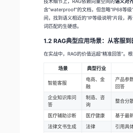
技术细节上，RAG依赖向量空间的
语义对
含“waterproof”的文档，但忽略“IP
间，找到语义相近的“IP等级说明”片段
词匹配的生硬感。
1.2 RAG典型应用场景：从客服
在实战中，RAG的价值远超“精准回答”。
场景
典型行业
电商、金
产品参
智能客服
融
回答
企业知识库问
制造、咨
整合分散的
答
询
医疗辅助诊断
医疗健康
基于最
法律文书生成
法律
引用具