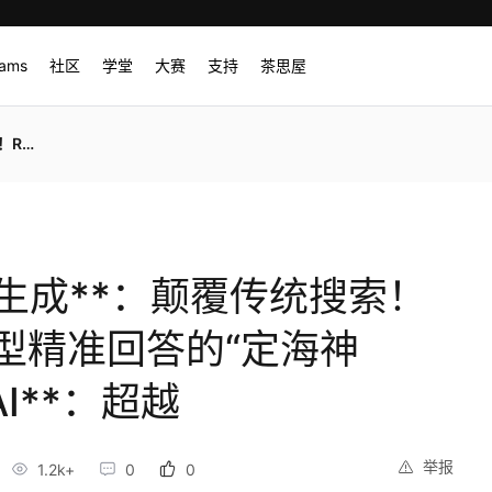
rams
社区
学堂
大赛
支持
茶思屋
**：超越
增强生成**：颠覆传统搜索！
型精准回答的“定海神
AI**：超越
举报
1.2k+
0
0