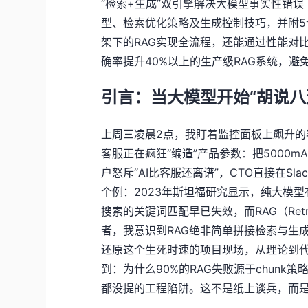
“检索+生成”双引擎解决大模型事实性错
型、检索优化策略及生成控制技巧，并附5个
架下的RAG实现全流程，还能通过性能对
确率提升40%以上的生产级RAG系统，避免
引言：当大模型开始“胡说八
上周三凌晨2点，我盯着监控面板上飙升
客服正在疯狂“编造”产品参数：把5000mAh
户怒斥“AI比客服还离谱”，CTO直接在S
个例：2023年斯坦福研究显示，纯大模型
搜索的关键词匹配早已失效，而RAG（Retriev
者，我意识到RAG绝非简单拼接检索与生
还原这个生死时速的项目现场，从理论到代
到：为什么90%的RAG失败源于chun
都没提的工程陷阱。这不是纸上谈兵，而是