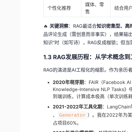
媒体、零
个性化推荐
结合用
售
🔥
关键洞察
：RAG最适合
知识密集型、高
品评论生成（需创意而非事实），结果输出
知识”时（如写诗），RAG反成枷锁；但当
1.3 RAG发展历程：从学术概念
RAG的演进是AI工程化的缩影。作为亲历
2020年萌芽期
：FAIR（Facebook AI 
Knowledge-Intensive NLP
到端训练，计算成本极高（单次训练耗
2021-2022年工具化期
：LangCh
、
）。我在2022年
Generator
占项目60%。