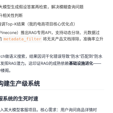
先让大模型生成假设答案再检索，解决模糊查询问题
升相关性判断
der精调Top-K结果（我的电商项目核心优化点）
inecone）推出RAG专用API，支持动态分块、元数据过
的
将无关产品文档排除，准确率立升
metadata_filter
search做语义搜索，结果因词干化错误导致“防水”匹配到“防水
正发挥RAG潜力。这印证RAG的成熟依赖
基础设施进化
——
中楼阁。
构建生产级系统
客服系统的生死时速
我介入其大模型客服项目。核心需求：用户询问商品详情时