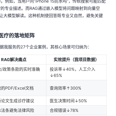
齐
。例如，当用户问“iPhone 15防水吗”，传统搜索可能匹配
68等级”的专业描述。而RAG通过嵌入模型将问题映射到向量空
，再让大模型解读。这种机制使回答既专业又自然，避免关键
到医疗的落地矩阵
根据我服务的27个企业案例，其核心场景可归纳为：
RAG解决痛点
实效提升（我项目数据）
数/政策条款的实时准确
投诉率↓40%，人工介入
↓65%
PDF/Excel文档
查询效率↑300%
新论文生成诊疗建议
医生决策时间↓50%
体法条避免法律风险
合规错误↓78%