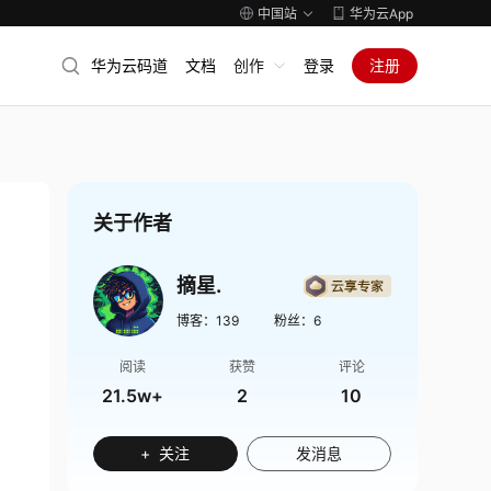
中国站
华为云App
华为云码道
文档
创作
登录
注册
关于作者
摘星.
博客：
139
粉丝：
6
阅读
获赞
评论
21.5w+
2
10
+ 关注
发消息