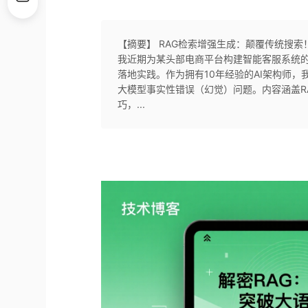
【摘要】 RAG检索增强生成：颠覆传统搜索
我近期为某头部电商平台构建智能客服系统的
落地实践。作为拥有10年经验的AI架构师，
大模型事实性错误（幻觉）问题。内容涵盖R
巧，...