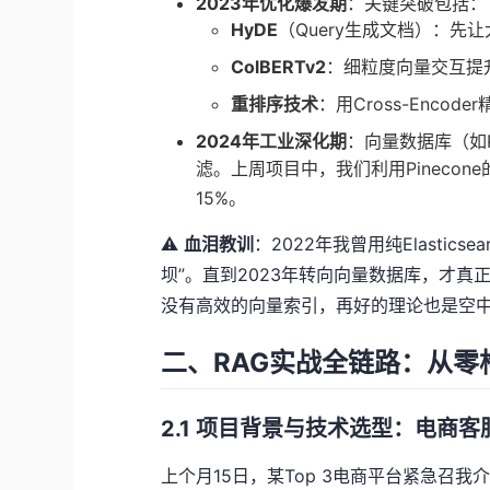
2023年优化爆发期
：关键突破包括：
HyDE
（Query生成文档）：
ColBERTv2
：细粒度向量交互提
重排序技术
：用Cross-Enco
2024年工业深化期
：向量数据库（如P
滤。上周项目中，我们利用Pinecone
15%。
⚠️
血泪教训
：2022年我曾用纯Elastic
坝”。直到2023年转向向量数据库，才真
没有高效的向量索引，再好的理论也是空
二、RAG实战全链路：从零
2.1 项目背景与技术选型：电商
上个月15日，某Top 3电商平台紧急召