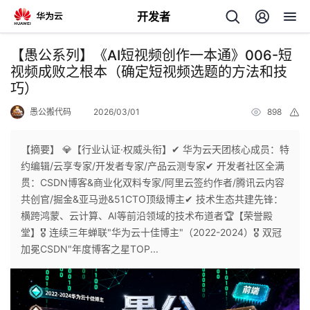
开发者
返
【愚公系列】《AI短视频创作一本通》006-短
回
视频成败之根本（确定短视频选题的方法和技
巧）
愚公搬代码
2026/03/01
898
举
报
【摘要】 💎【行业认证·权威头衔】✔ 华为云天团核心成员：特
个
约编辑/云享专家/开发者专家/产品云测专家✔ 开发者社区全满
贯：CSDN博客&商业化双料专家/阿里云签约作者/腾讯云内容
我
人
共创官/掘金&亚马逊&51CTO顶级博主✔ 技术生态共建先锋：
横跨鸿蒙、云计算、AI等前沿领域的技术布道者🏆【荣誉殿
的
主
堂】🎖 连续三年蝉联"华为云十佳博主"（2022-2024）🎖 双冠
加冕CSDN"年度博客之星TOP...
开
页
发