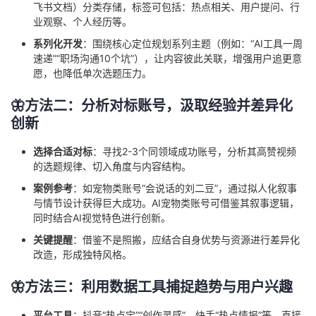
飞书文档）分类存储，标签可包括：热点相关、用户提问、行
业观察、个人经历等。
系列化开发
：围绕核心定位规划系列主题（例如：“AI工具一周
速递”“职场沟通10个坑”），让内容彼此关联，增强用户追更意
愿，也降低单次选题压力。
🦋方法二：分析对标账号，汲取经验并差异化
创新
选择合适对标
：寻找2-3个同领域成功账号，分析其高赞视频
的选题规律、切入角度与内容结构。
案例参考
：如宠物类账号“会说话的刘二豆”，通过拟人化叙事
与情节设计获得巨大成功。AI宠物类账号可借鉴其叙事逻辑，
同时结合AI视觉特色进行创新。
关键提醒
：借鉴不是照搬，应结合自身优势与资源进行差异化
改造，形成独特风格。
🦋方法三：利用数据工具捕捉趋势与用户兴趣
平台工具
：抖音“热点宝”“创作灵感”、快手“热点情报”等，直接