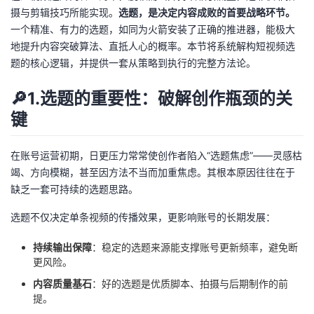
持
建
证
实
的
摄与剪辑技巧所能实现。
选题，是决定内容成败的首要战略环节。
一个精准、有力的选题，如同为火箭安装了正确的推进器，能极大
议
验
收
地提升内容突破算法、直抵人心的概率。本节将系统解构短视频选
题的核心逻辑，并提供一套从策略到执行的完整方法论。
藏
🔎1.选题的重要性：破解创作瓶颈的关
键
在账号运营初期，日更压力常常使创作者陷入“选题焦虑”——灵感枯
竭、方向模糊，甚至因方法不当而加重焦虑。其根本原因往往在于
缺乏一套可持续的选题思路。
选题不仅决定单条视频的传播效果，更影响账号的长期发展：
持续输出保障
：稳定的选题来源能支撑账号更新频率，避免断
更风险。
内容质量基石
：好的选题是优质脚本、拍摄与后期制作的前
提。