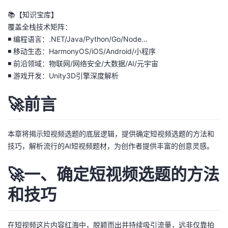
我
注
的
开
📚【知识宝库】
覆盖全栈技术矩阵：
的
Programs
发
◾ 编程语言：.NET/Java/Python/Go/Node…
◾ 移动生态：HarmonyOS/iOS/Android/小程序
支
者
◾ 前沿领域：物联网/网络安全/大数据/AI/元宇宙
◾ 游戏开发：Unity3D引擎深度解析
持
学
🚀前言
我
堂
本章将揭示短视频选题的底层逻辑，提供确定短视频选题的方法和
的
我
我
技巧，解析流行的AI短视频题材，为创作者提供丰富的创意灵感。
技
的
的
我
🚀一、确定短视频选题的方法
术
云
课
的
我
和技巧
支
声
程
认
的
我
在短视频这片内容红海中，脱颖而出并持续吸引流量，远非仅靠拍