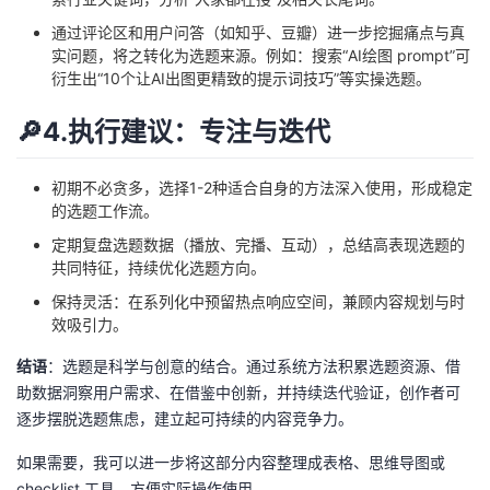
通过评论区和用户问答（如知乎、豆瓣）进一步挖掘痛点与真
实问题，将之转化为选题来源。例如：搜索“AI绘图 prompt”可
衍生出“10个让AI出图更精致的提示词技巧”等实操选题。
🔎4.执行建议：专注与迭代
初期不必贪多，选择1-2种适合自身的方法深入使用，形成稳定
的选题工作流。
定期复盘选题数据（播放、完播、互动），总结高表现选题的
共同特征，持续优化选题方向。
保持灵活：在系列化中预留热点响应空间，兼顾内容规划与时
效吸引力。
结语
：选题是科学与创意的结合。通过系统方法积累选题资源、借
助数据洞察用户需求、在借鉴中创新，并持续迭代验证，创作者可
逐步摆脱选题焦虑，建立起可持续的内容竞争力。
如果需要，我可以进一步将这部分内容整理成表格、思维导图或
checklist 工具，方便实际操作使用。