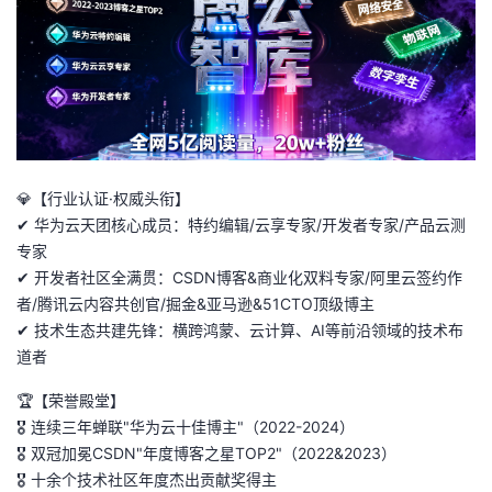
者
我
的
我
博
的
我
💎【行业认证·权威头衔】
✔ 华为云天团核心成员：特约编辑/云享专家/开发者专家/产品云测
客
论
的
我
专家
✔ 开发者社区全满贯：CSDN博客&商业化双料专家/阿里云签约作
坛
圈
的
我
者/腾讯云内容共创官/掘金&亚马逊&51CTO顶级博主
✔ 技术生态共建先锋：横跨鸿蒙、云计算、AI等前沿领域的技术布
子
直
的
我
道者
🏆【荣誉殿堂】
我
播
活
的
🎖 连续三年蝉联"华为云十佳博主"（2022-2024）
🎖 双冠加冕CSDN"年度博客之星TOP2"（2022&2023）
我
动
关
的
🎖 十余个技术社区年度杰出贡献奖得主