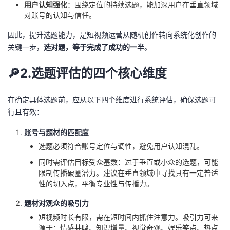
用户认知强化
：围绕定位的持续选题，能加深用户在垂直领域
对账号的认知与信任。
因此，提升选题能力，是短视频运营从随机创作转向系统化创作的
关键一步，
选对题，等于完成了成功的一半
。
🔎2.选题评估的四个核心维度
在确定具体选题前，应从以下四个维度进行系统评估，确保选题可
行且有效：
账号与题材的匹配度
选题必须符合账号定位与调性，避免用户认知混乱。
同时需评估目标受众基数：过于垂直或小众的选题，可能
限制传播破圈潜力。建议在垂直领域中寻找具有一定普适
性的切入点，平衡专业性与传播力。
题材对观众的吸引力
短视频时长有限，需在短时间内抓住注意力。吸引力可来
源于：情感共鸣、知识增量、视觉奇观、娱乐笑点、热点