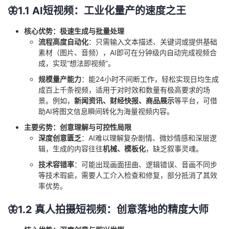
🦋1.1 AI短视频：工业化量产的速度之王
核心优势：极速生成与批量处理
流程高度自动化
：只需输入文本描述、关键词或提供基础
素材（图片、音频），AI即可在分钟级内自动完成视频合
成，实现“想法即视频”。
规模量产能力
：能24小时不间断工作，轻松实现日均生成
成百上千条视频，适用于对时效和数量有极高要求的场
景。例如，
新闻资讯、财经快报、商品展示
等平台，可借
助AI将图文信息瞬间转化为海量视频内容。
主要劣势：创意理解与可控性局限
深度创意匮乏
：AI难以理解复杂剧情、微妙情感和深层逻
辑，生成的内容往往
机械、模板化
，缺乏叙事灵魂。
技术容错率
：可能出现画面扭曲、逻辑错误、音画不同步
等技术瑕疵，需要人工介入检查和修复，部分抵消了其效
率优势。
🦋1.2 真人拍摄短视频：创意落地的精度大师