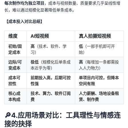
每次制作均为独立项目
，成本与视频数量、质量要求几乎呈线性增
长，难以通过规模化显著降低单条成本。
【成本投入对比总结】
维度
AI短视频
真人拍摄短视频
初始/固
高
（技术、软件、学
低
（一部手机即可开
定成本
习）
始）
边际/可
极低
（规模化后单条成
高
（每增加一条都需投
变成本
本近乎为零）
入人力物力）
成本可
前期投入高，后期可控
单项目内可控，但降本
控性
性强
空间有限
核心成
技术、算力、软件订阅
人力薪酬、场地设备租
本构成
费
赁、制作费
🔎4.应用场景对比：工具理性与情感连
接的抉择