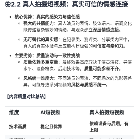
🦋2.2 真人拍摄短视频：真实可信的情感连接
核心优势：真实的感染力与信任感
强大的共情能力
：真人演员的表情、肢体语言、语调变化
能传递复杂微妙的情绪，与观众建立
深层情感连接
。
无可替代的真实感
：在记录类、测评类、分享类内容中，
真人的真实体验与反应能构建极强的
可信度与亲和力
。
主要劣势：质量波动与一致性挑战
质量依赖多重变量
：最终效果高度取决于演员演技、导演
水平、设备档次、后期技术等，
质量可能参差不齐
。
风格统一难度大
：不同演员的表演、不同场次的光影等差
异，可能导致系列视频的
风格与质感不统一
。
【内容质量对比总结】
维度
AI短视频
真人拍摄短视频
依赖设备与后期，有
技术画质
稳定且优异
上限