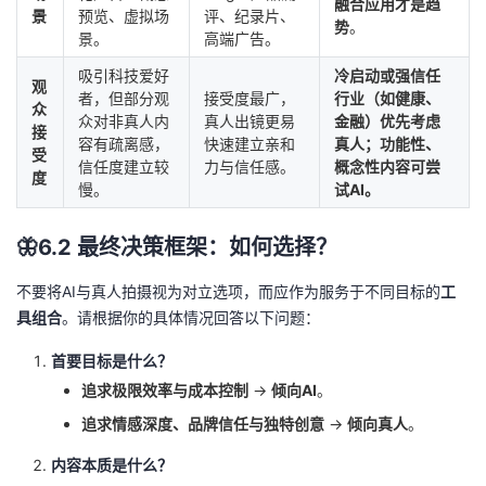
融合应用才是趋
景
预览、虚拟场
评、纪录片、
势
。
景。
高端广告。
吸引科技爱好
冷启动或强信任
观
者，但部分观
接受度最广，
行业（如健康、
众
众对非真人内
真人出镜更易
金融）优先考虑
接
容有疏离感，
快速建立亲和
真人；功能性、
受
信任度建立较
力与信任感。
概念性内容可尝
度
慢。
试AI。
🦋6.2 最终决策框架：如何选择？
不要将AI与真人拍摄视为对立选项，而应作为服务于不同目标的
工
具组合
。请根据你的具体情况回答以下问题：
首要目标是什么？
追求极限效率与成本控制
→
倾向AI
。
追求情感深度、品牌信任与独特创意
→
倾向真人
。
内容本质是什么？