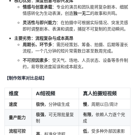
核心优势：深度创意与即兴发挥
情感与创意承载
：专业的演员和团队能将复杂剧本、细腻
情感转化为生动表演，创造
独一无二
的故事和共鸣。
灵活性与即兴能力
：在拍摄中可根据实际情况、突发灵感
即时调整剧本、表演和调度，捕捉不可复制的灵动瞬间。
主要劣势：流程复杂与成本高昂
周期长、环节多
：需历经策划、筹备、拍摄、后期等漫长
流程，一个几分钟的短片常需数日甚至数周完成。
不可控因素多
：受天气、场地、人员状态、设备等条件制
约，易导致进度延误和成本超支。
【制作效率对比总结】
维度
AI短视频
真人拍摄短视频
速度
极快
，分钟级生成
慢
，周期以日/周计
极强
，可无限批量复
有限
，依赖人力逐个完
量产能力
制
成
流程可控
低
，受多种外部因素影
高
，标准化流程