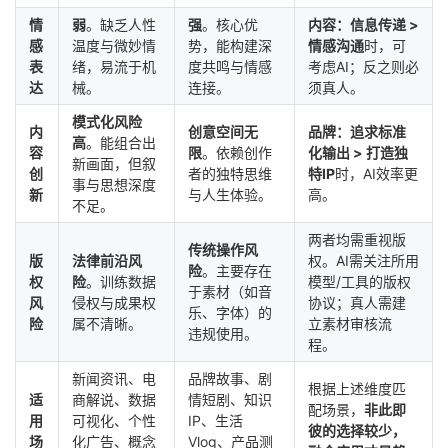
情
弱
。缺乏人性
强
。核心优
内容：信息传递 >
感
温度与微妙情
势，能构建深
情感沟通
时，可
表
绪，易流于机
度共鸣与情感
考虑AI；反之则必
达
械。
连接。
须真人。
模式化风险
内
创意空间无
品牌：追求标准
高
。能组合出
容
限
。依赖创作
化输出 > 打造独
新画面，但叙
创
者的独特思维
特IP
时，AI效率更
事与思想深度
新
与人生体验。
高。
不足。
两者均需重视版
传统操作风
版
法律前沿风
权。AI需关注所用
险
。主要存在
权
险
。训练数据
模型/工具的版权
于素材（如音
风
侵权与成果权
协议；真人需建
乐、字体）的
险
属不清晰。
立素材审核流
违规使用。
程。
新闻资讯、电
品牌故事、剧
根据上述维度匹
适
商解说、数据
情短剧、知识
配场景，
非此即
用
可视化、个性
IP、生活
彼的选择较少，
场
化广告、概念
Vlog、产品测