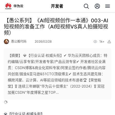
开发者
返
【愚公系列】《AI短视频创作一本通》003-AI
回
短视频的准备工作（AI短视频VS真人拍摄短视
频）
愚公搬代码
2026/02/28
1k+
举
报
【摘要】 💎【行业认证·权威头衔】✔ 华为云天团核心成员：特
个
约编辑/云享专家/开发者专家/产品云测专家✔ 开发者社区全满
贯：CSDN博客&商业化双料专家/阿里云签约作者/腾讯云内容
我
人
共创官/掘金&亚马逊&51CTO顶级博主✔ 技术生态共建先锋：
横跨鸿蒙、云计算、AI等前沿领域的技术布道者🏆【荣誉殿
我
的
主
堂】🎖 连续三年蝉联"华为云十佳博主"（2022-2024）🎖 双冠
加冕CSDN"年度博客之星TOP...
我
的
开
页
我
的
开
发
💎【行业认证·权威头衔】