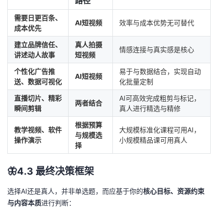
路径
需要日更百条、
AI短视频
效率与成本优势无可替代
成本优先
建立品牌信任、
真人拍摄
情感连接与真实感是核心
讲述动人故事
短视频
个性化广告推
易于与数据结合，实现自动
AI短视频
送、数据可视化
化批量定制
直播切片、精彩
AI可高效完成粗剪与标记，
两者结合
瞬间剪辑
真人进行精选与精修
根据预算
教学视频、软件
大规模标准化课程可用AI，
与规模选
操作演示
小规模精品课可用真人
择
🦋4.3 最终决策框架
选择AI还是真人，并非单选题，而应基于你的
核心目标、资源约束
与内容本质
进行判断：