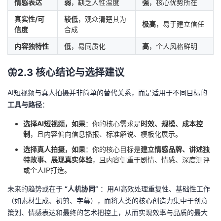
情感表达
弱
，缺乏人性温度
强
，核心优势所在
真实性/可
较低
，观众清楚其为
极高
，易于建立信任
信度
合成
内容独特性
低
，易同质化
高
，个人风格鲜明
🦋2.3 核心结论与选择建议
AI短视频与真人拍摄并非简单的替代关系，而是适用于不同目标的
工具与路径
：
选择AI短视频，如果
：你的核心需求是
时效、规模、成本控
制
，且内容偏向信息播报、标准解说、模板化展示。
选择真人拍摄，如果
：你的核心目标是
建立情感品牌、讲述独
特故事、展现真实体验
，且内容侧重于剧情、情感、深度测评
或个人IP打造。
未来的趋势或在于
“人机协同”
：用AI高效处理重复性、基础性工作
（如素材生成、初剪、字幕），而将人类的核心创造力集中于创意
策划、情感表达和最终的艺术把控上，从而实现效率与品质的最大