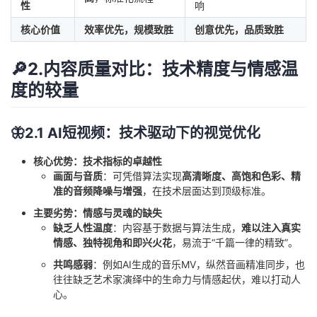
性
响
核心价值
效率优先，规模致胜
创意优先，品质致胜
🔎2.内容质量对比：技术精度与情感温
度的较量
🦋2.1 AI短视频：技术驱动下的视觉优化
核心优势：技术指标的卓越性
画面与音质
：可凭借算法实现
高清晰度、高饱和色彩、精
准的音频降噪与增强
，在技术层面达到顶级标准。
主要劣势：情感与灵魂的缺失
缺乏人性温度
：内容基于数据与算法生成，
难以注入真实
情感、独特视角和即兴火花
，易流于“千篇一律的精致”。
共鸣感弱
：例如AI生成的音乐MV，纵然音画精准同步，也
往往缺乏艺术家演绎中的生命力与情感起伏，难以打动人
心。