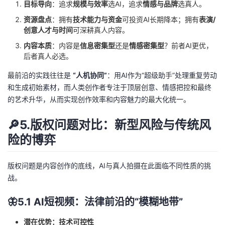
目标导向
：追求
规模与效率
选AI，追求
情感与品牌
选真人。
资源盘点
：拥有
技术能力与资金
可投资AI长期降本；拥有
表演/
创意人才与时间
可深耕真人内容。
内容本质
：内容是
信息密集型
还是
情感密集型
？前者AI更优，
后者真人必选。
最前沿的实践往往是
“人机协同”
：用AI作为“超级助手”处理重复劳动
和生成初始素材，而人类创作者专注于顶层创意、情感把控和最终
的艺术升华，从而实现创作效率和内容魅力的最大化统一。
🔎5.版权问题对比：新型风险与传统风
险的博弈
版权问题是内容创作的底线，AI与真人拍摄在此面临不同性质的挑
战。
🦋5.1 AI短视频：法律前沿的“模糊地带”
潜在优势：技术可控性