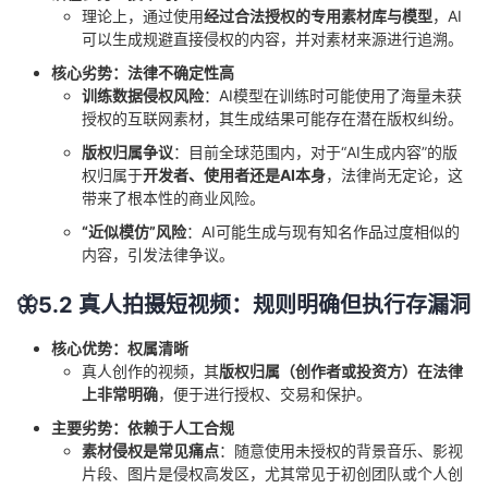
理论上，通过使用
经过合法授权的专用素材库与模型
，AI
可以生成规避直接侵权的内容，并对素材来源进行追溯。
核心劣势：法律不确定性高
训练数据侵权风险
：AI模型在训练时可能使用了海量未获
授权的互联网素材，其生成结果可能存在潜在版权纠纷。
版权归属争议
：目前全球范围内，对于“AI生成内容”的版
权归属于
开发者、使用者还是AI本身
，法律尚无定论，这
带来了根本性的商业风险。
“近似模仿”风险
：AI可能生成与现有知名作品过度相似的
内容，引发法律争议。
🦋5.2 真人拍摄短视频：规则明确但执行存漏洞
核心优势：权属清晰
真人创作的视频，其
版权归属（创作者或投资方）在法律
上非常明确
，便于进行授权、交易和保护。
主要劣势：依赖于人工合规
素材侵权是常见痛点
：随意使用未授权的背景音乐、影视
片段、图片是侵权高发区，尤其常见于初创团队或个人创