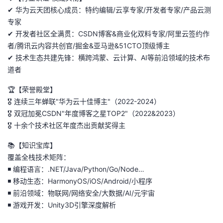
✔ 华为云天团核心成员：特约编辑/云享专家/开发者专家/产品云测
的
Programs
发
者
专家
✔ 开发者社区全满贯：CSDN博客&商业化双料专家/阿里云签约作
支
者
我
者/腾讯云内容共创官/掘金&亚马逊&51CTO顶级博主
✔ 技术生态共建先锋：横跨鸿蒙、云计算、AI等前沿领域的技术布
持
学
的
我
道者
我
🏆【荣誉殿堂】
堂
博
的
我
🎖 连续三年蝉联"华为云十佳博主"（2022-2024）
的
我
🎖 双冠加冕CSDN"年度博客之星TOP2"（2022&2023）
客
论
的
我
我
🎖 十余个技术社区年度杰出贡献奖得主
技
的
坛
圈
的
我
的
我
📚【知识宝库】
覆盖全栈技术矩阵：
术
云
子
直
的
我
课
的
我
◾ 编程语言：.NET/Java/Python/Go/Node…
◾ 移动生态：HarmonyOS/iOS/Android/小程序
支
声
播
活
的
程
认
的
我
◾ 前沿领域：物联网/网络安全/大数据/AI/元宇宙
◾ 游戏开发：Unity3D引擎深度解析
持
建
动
关
证
实
的