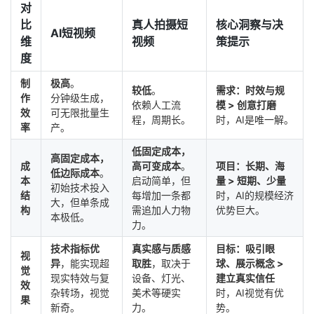
对
比
真人拍摄短
核心洞察与决
AI短视频
维
视频
策提示
度
制
极高
。
较低
。
需求：时效与规
作
分钟级生成，
依赖人工流
模 > 创意打磨
效
可无限批量生
程，周期长。
时，AI是唯一解。
率
产。
低固定成本，
高固定成本，
成
高可变成本
。
项目：长期、海
低边际成本
。
本
启动简单，但
量 > 短期、少量
初始技术投入
结
每增加一条都
时，AI的规模经济
大，但单条成
构
需追加人力物
优势巨大。
本极低。
力。
技术指标优
真实感与质感
目标：吸引眼
视
异
，能实现超
取胜
，取决于
球、展示概念 >
觉
现实特效与复
设备、灯光、
建立真实信任
效
杂转场，视觉
美术等硬实
时，AI视觉有优
果
新奇。
力。
势。