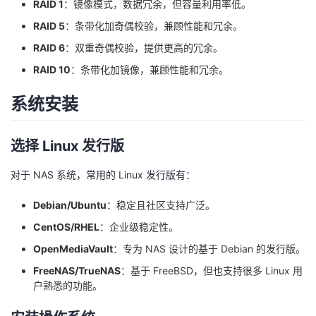
RAID 1
：镜像模式，数据冗余，但容量利用率低。
议
注
验
收
RAID 5
：条带化加奇偶校验，兼顾性能和冗余。
RAID 6
：双重奇偶校验，提供更高的冗余。
藏
RAID 10
：条带化加镜像，兼顾性能和冗余。
系统安装
选择 Linux 发行版
对于 NAS 系统，常用的 Linux 发行版有：
Debian/Ubuntu
：稳定且社区支持广泛。
CentOS/RHEL
：企业级稳定性。
OpenMediaVault
：专为 NAS 设计的基于 Debian 的发行版。
FreeNAS/TrueNAS
：基于 FreeBSD，但也支持很多 Linux 用
户熟悉的功能。