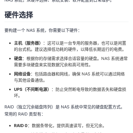
的
Programs
发
者
硬件选择
支
者
我
要构建一个 NAS 系统，你需要以下硬件：
持
学
的
我
主机（服务器）
：这可以是一台专用的服务器，也可以是闲置
的台式机。建议选择低功耗的硬件，以降低长期运行的电费。
我
堂
博
的
我
硬盘
：根据你的存储需求选择合适容量的硬盘。NAS 系统通常
需要多块硬盘来实现数据冗余和高可用性。
的
我
客
论
的
我
我
网络设备
：包括路由器和网线，确保 NAS 系统可以通过网络
与其他设备通信。
技
的
坛
圈
的
我
的
我
UPS（不间断电源）
：防止突然断电导致的数据丢失和硬盘损
坏。
术
云
子
直
的
我
课
的
我
RAID（独立冗余磁盘阵列）是 NAS 系统中常见的硬盘配置方式。
支
声
播
活
的
程
认
的
我
常用的 RAID 类型有：
持
建
动
关
证
实
的
RAID 0
：数据条带化，提供高速读写，但无冗余。