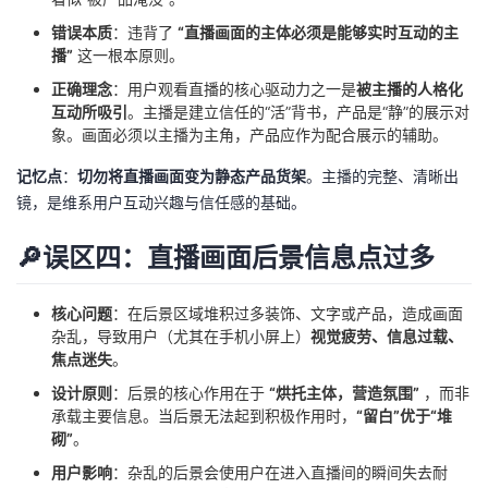
错误本质
：违背了
“直播画面的主体必须是能够实时互动的主
播”
这一根本原则。
正确理念
：用户观看直播的核心驱动力之一是
被主播的人格化
互动所吸引
。主播是建立信任的“活”背书，产品是“静”的展示对
象。画面必须以主播为主角，产品应作为配合展示的辅助。
记忆点
：
切勿将直播画面变为静态产品货架
。主播的完整、清晰出
镜，是维系用户互动兴趣与信任感的基础。
🔎误区四：直播画面后景信息点过多
核心问题
：在后景区域堆积过多装饰、文字或产品，造成画面
杂乱，导致用户（尤其在手机小屏上）
视觉疲劳、信息过载、
焦点迷失
。
设计原则
：后景的核心作用在于
“烘托主体，营造氛围”
，而非
承载主要信息。当后景无法起到积极作用时，
“留白”优于“堆
砌”
。
用户影响
：杂乱的后景会使用户在进入直播间的瞬间失去耐