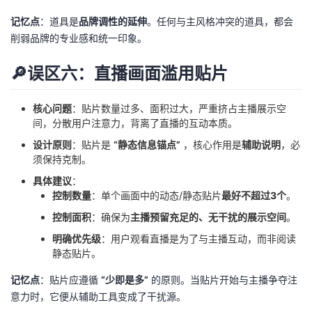
记忆点
：道具是
品牌调性的延伸
。任何与主风格冲突的道具，都会
削弱品牌的专业感和统一印象。
🔎误区六：直播画面滥用贴片
核心问题
：贴片数量过多、面积过大，严重挤占主播展示空
间，分散用户注意力，背离了直播的互动本质。
设计原则
：贴片是
“静态信息锚点”
，核心作用是
辅助说明
，必
须保持克制。
具体建议
：
控制数量
：单个画面中的动态/静态贴片
最好不超过3个
。
控制面积
：确保为
主播预留充足的、无干扰的展示空间
。
明确优先级
：用户观看直播是为了与主播互动，而非阅读
静态贴片。
记忆点
：贴片应遵循
“少即是多”
的原则。当贴片开始与主播争夺注
意力时，它便从辅助工具变成了干扰源。