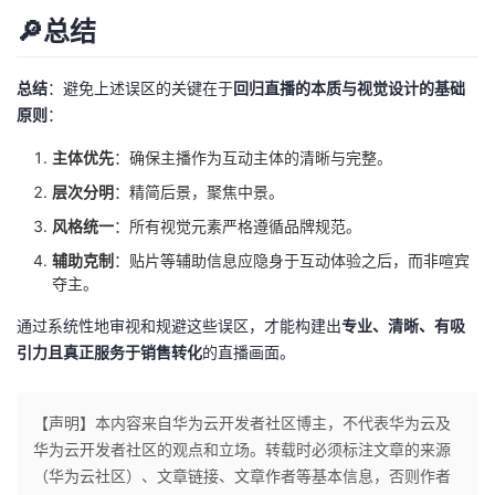
🔎总结
总结
：避免上述误区的关键在于
回归直播的本质与视觉设计的基础
原则
：
主体优先
：确保主播作为互动主体的清晰与完整。
层次分明
：精简后景，聚焦中景。
风格统一
：所有视觉元素严格遵循品牌规范。
辅助克制
：贴片等辅助信息应隐身于互动体验之后，而非喧宾
夺主。
通过系统性地审视和规避这些误区，才能构建出
专业、清晰、有吸
引力且真正服务于销售转化
的直播画面。
【声明】本内容来自华为云开发者社区博主，不代表华为云及
华为云开发者社区的观点和立场。转载时必须标注文章的来源
（华为云社区）、文章链接、文章作者等基本信息，否则作者