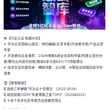
者
我
的
我
💎【行业认证·权威头衔】
博
的
我
✔ 华为云天团核心成员：特约编辑/云享专家/开发者专家/产品云测
专家
客
论
的
我
✔ 开发者社区全满贯：CSDN博客&商业化双料专家/阿里云签约作
者/腾讯云内容共创官/掘金&亚马逊&51CTO顶级博主
坛
圈
的
我
✔ 技术生态共建先锋：横跨鸿蒙、云计算、AI等前沿领域的技术布
道者
子
直
的
我
🏆【荣誉殿堂】
🎖 连续三年蝉联"华为云十佳博主"（2022-2024）
我
播
活
的
🎖 双冠加冕CSDN"年度博客之星TOP2"（2022&2023）
🎖 十余个技术社区年度杰出贡献奖得主
我
动
关
的