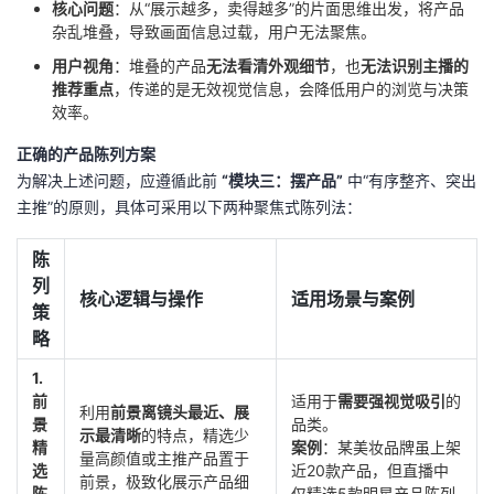
核心问题
：从“展示越多，卖得越多”的片面思维出发，将产品
杂乱堆叠，导致画面信息过载，用户无法聚焦。
用户视角
：堆叠的产品
无法看清外观细节
，也
无法识别主播的
推荐重点
，传递的是无效视觉信息，会降低用户的浏览与决策
效率。
正确的产品陈列方案
为解决上述问题，应遵循此前
“模块三：摆产品”
中“有序整齐、突出
主推”的原则，具体可采用以下两种聚焦式陈列法：
陈
列
核心逻辑与操作
适用场景与案例
策
略
1.
前
适用于
需要强视觉吸引
的
利用
前景离镜头最近、展
景
品类。
示最清晰
的特点，精选少
精
案例
：某美妆品牌虽上架
量高颜值或主推产品置于
选
近20款产品，但直播中
前景，极致化展示产品细
陈
仅精选5款明星产品陈列