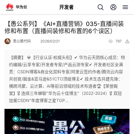
开发者
返
【愚公系列】《AI+直播营销》035-直播间装
回
修和布置（直播间装修和布置的6个误区）
愚公搬代码
2026/02/21
797
举
报
【摘要】 💎【行业认证·权威头衔】✔ 华为云天团核心成员：特
约编辑/云享专家/开发者专家/产品云测专家✔ 开发者社区全满
个
贯：CSDN博客&商业化双料专家/阿里云签约作者/腾讯云内容
共创官/掘金&亚马逊&51CTO顶级博主✔ 技术生态共建先锋：
我
人
横跨鸿蒙、云计算、AI等前沿领域的技术布道者🏆【荣誉殿
堂】🎖 连续三年蝉联"华为云十佳博主"（2022-2024）🎖 双冠
的
主
加冕CSDN"年度博客之星TOP...
开
页
发