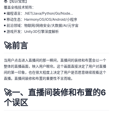
📚【知识宝库】
我
注
的
开
覆盖全栈技术矩阵：
◾ 编程语言：.NET/Java/Python/Go/Node…
的
Programs
发
◾ 移动生态：HarmonyOS/iOS/Android/小程序
◾ 前沿领域：物联网/网络安全/大数据/AI/元宇宙
支
者
◾ 游戏开发：Unity3D引擎深度解析
持
学
🚀前言
我
堂
当用户点击进入直播间的那一瞬间，直播间的装修和布置会以一个
整体的直播画面，映入用户眼帘。这个画面直接决定了用户对直播
的
我
我
间的第一印象，也在很大程度上决定了用户是否愿意继续观看这个
直播。直播间装修和布置的重要性不言而喻。
技
的
的
我
🚀一、直播间装修和布置的6
术
云
课
的
我
个误区
支
声
程
认
的
我