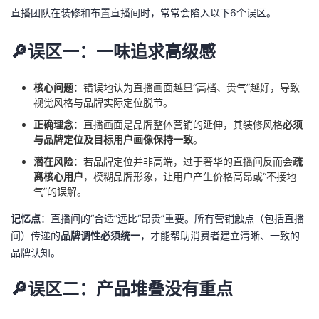
持
建
证
实
的
直播团队在装修和布置直播间时，常常会陷入以下6个误区。
议
验
收
🔎误区一：一味追求高级感
藏
核心问题
：错误地认为直播画面越显“高档、贵气”越好，导致
视觉风格与品牌实际定位脱节。
正确理念
：直播画面是品牌整体营销的延伸，其装修风格
必须
与品牌定位及目标用户画像保持一致
。
潜在风险
：若品牌定位并非高端，过于奢华的直播间反而会
疏
离核心用户
，模糊品牌形象，让用户产生价格高昂或“不接地
气”的误解。
记忆点
：直播间的“合适”远比“昂贵”重要。所有营销触点（包括直播
间）传递的
品牌调性必须统一
，才能帮助消费者建立清晰、一致的
品牌认知。
🔎误区二：产品堆叠没有重点