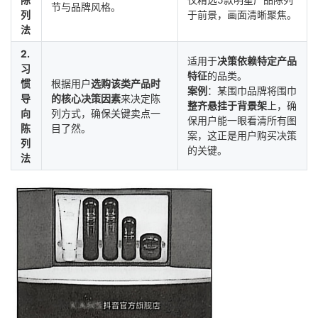
节与品牌风格。
列
于前景，画面清晰聚焦。
法
2.
适用于
决策依赖特定产品
习
特征
的品类。
惯
根据用户
选购该类产品时
案例
：某围巾品牌将围巾
导
的核心决策因素
来决定陈
整齐悬挂于背景架
上，确
向
列方式，确保关键卖点一
保用户能一眼看清所有图
陈
目了然。
案，这正是用户购买决策
列
的关键。
法