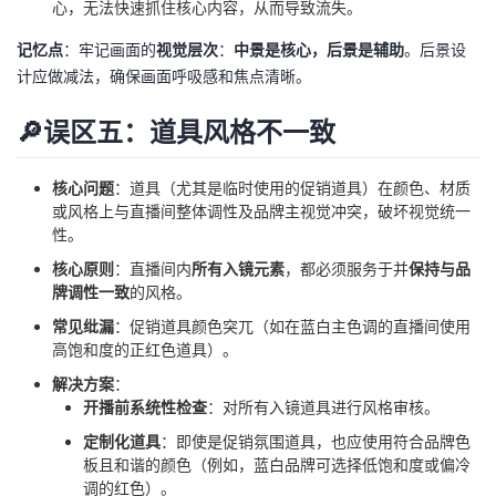
心，无法快速抓住核心内容，从而导致流失。
记忆点
：牢记画面的
视觉层次
：
中景是核心，后景是辅助
。后景设
计应做减法，确保画面呼吸感和焦点清晰。
🔎误区五：道具风格不一致
核心问题
：道具（尤其是临时使用的促销道具）在颜色、材质
或风格上与直播间整体调性及品牌主视觉冲突，破坏视觉统一
性。
核心原则
：直播间内
所有入镜元素
，都必须服务于并
保持与品
牌调性一致
的风格。
常见纰漏
：促销道具颜色突兀（如在蓝白主色调的直播间使用
高饱和度的正红色道具）。
解决方案
：
开播前系统性检查
：对所有入镜道具进行风格审核。
定制化道具
：即使是促销氛围道具，也应使用符合品牌色
板且和谐的颜色（例如，蓝白品牌可选择低饱和度或偏冷
调的红色）。