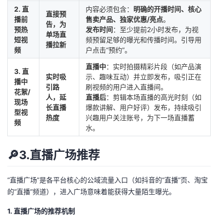
2. 直
内容必须包含：
明确的开播时间、核心
直接预
播前
售卖产品、独家优惠/亮点
。
告，为
预热
发布时间
：至少提前2小时发布，为视
单场直
短视
频预留足够的曝光和传播时间。引导用
播拉新
频
户点击“预约”。
直播中
：实时拍摄精彩片段（如产品演
3. 直
实时吸
示、趣味互动）并立即发布，吸引正在
播中
引路
刷视频的用户进入直播间。
花絮/
人，延
直播后
：剪辑本场直播的高光时刻（如
现场
长直播
爆款讲解、用户好评）发布，持续吸引
型视
热度
兴趣用户关注账号，为下一场直播蓄
频
水。
🔎3.直播广场推荐
“直播广场”是各平台核心的公域流量入口（如抖音的“直播”页、淘宝
的“直播”频道），进入广场意味着能获得大量陌生曝光。
1. 直播广场的推荐机制