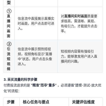
型
①
直
对
直播间实时画面
质量要
信息流中直接展示直播实
播
求极高，需清晰、美观、
时画面，用户点击即可进
间
有吸引力，才能提升点击
入。
画
率。
面
②
引
信息流中展示预热短视
短视频内容需有强吸引
流
频，视频角标显示“直播
力，能够激发用户进入直
短
中”状态，用户点击头像
播间的兴趣。
视
进入。
频
3. 采买流量的科学步骤
付费投流追求的是
“精准”而非“量多”
，必须遵循“建模-测试-放大优
化”的流程：
步骤
核心任务与要点
关键评估维度