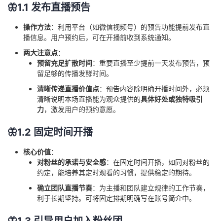
🦋1.1 发布直播预告
操作方法
：利用平台（如微信视频号）的预告功能提前发布直
播信息。用户预约后，可在开播前收到系统通知。
两大注意点
：
预留充足扩散时间
：重要直播至少提前一天发布预告，预
留足够的传播发酵时间。
清晰传递直播价值点
：预告内容除明确开播时间外，必须
清晰说明本场直播能为观众提供的
具体好处或独特吸引
力
，激发用户的预约意愿。
🦋1.2 固定时间开播
核心价值
：
对粉丝的承诺与安全感
：在固定时间开播，如同对粉丝的
约定，能培养其定时观看的习惯，提供稳定的期待。
确立团队直播节奏
：为主播和团队建立规律的工作节奏，
利于长期坚持。可将固定排期明确写在账号简介中。