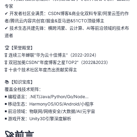
专家
的
Programs
发
者
✔ 开发者社区全满贯：CSDN博客&商业化双料专家/阿里云签约作
者/腾讯云内容共创官/掘金&亚马逊&51CTO顶级博主
支
者
我
✔ 技术生态共建先锋：横跨鸿蒙、云计算、AI等前沿领域的技术布
道者
持
学
的
我
🏆【荣誉殿堂】
我
🎖 连续三年蝉联"华为云十佳博主"（2022-2024）
堂
博
的
我
🎖 双冠加冕CSDN"年度博客之星TOP2"（2022&2023）
的
我
🎖 十余个技术社区年度杰出贡献奖得主
客
论
的
我
我
📚【知识宝库】
技
的
坛
圈
的
我
的
我
覆盖全栈技术矩阵：
◾ 编程语言：.NET/Java/Python/Go/Node…
术
云
子
直
的
我
课
的
我
◾ 移动生态：HarmonyOS/iOS/Android/小程序
◾ 前沿领域：物联网/网络安全/大数据/AI/元宇宙
支
声
播
活
的
程
认
的
我
◾ 游戏开发：Unity3D引擎深度解析
持
建
动
关
证
实
的
🚀前言