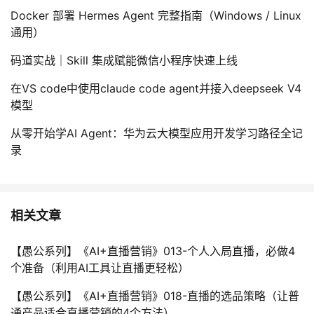
Docker 部署 Hermes Agent 完整指南（Windows / Linux
通用）
码道实战｜Skill 集成赋能微信小程序快速上线
在VS code中使用claude code agent并接入deepseek V4
模型
从零开始学AI Agent：华为云大模型应用开发学习路径全记
录
相关文章
【愚公系列】《AI+直播营销》013-个人入局直播，必做4
个准备（利用AI工具让直播更轻松）
【愚公系列】《AI+直播营销》018-直播的选品策略（让普
通产品适合直播营销的4个方法）