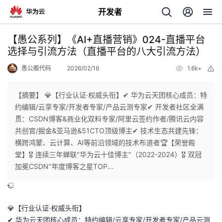
开发者
返
【愚公系列】《AI+直播营销》024-直播平台
回
选择与引流方法（直播平台的八大引流方法）
愚公搬代码
2026/02/16
1.6k+
举
报
【摘要】 💎【行业认证·权威头衔】✔ 华为云天团核心成员：特
约编辑/云享专家/开发者专家/产品云测专家✔ 开发者社区全满
个
贯：CSDN博客&商业化双料专家/阿里云签约作者/腾讯云内容
共创官/掘金&亚马逊&51CTO顶级博主✔ 技术生态共建先锋：
我
人
横跨鸿蒙、云计算、AI等前沿领域的技术布道者🏆【荣誉殿
堂】🎖 连续三年蝉联"华为云十佳博主"（2022-2024）🎖 双冠
我
的
主
加冕CSDN"年度博客之星TOP...
我
的
开
页
💎【行业认证·权威头衔】
我
的
开
发
✔ 华为云天团核心成员：特约编辑/云享专家/开发者专家/产品云测