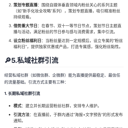
策划专题直播
：围绕自媒体垂直领域内粉丝关心的系列主题
（如“新手化妆全攻略”系列），策划专题直播，吸引精准粉丝
持续观看。
借势重大节日
：在春节、双十一等节日节点，策划节日主题直
播与活动，满足粉丝的节日参与感与消费需求，集中引流。
设立粉丝福利日
：当粉丝量达到一定规模后，设立专属的“粉丝
福利日”，提供独家优惠或产品，打造专属感，强化粉丝黏性。
🔎5.私域社群引流
经营私域社群（如微信群、企微群）能为直播提供最稳定、最信任
的流量基础。引流方式主要有三种：
1. 长期私域社群引流
模式
：建立并长期运营粉丝社群，安排专人维护。
引流方法
：在直播前，于群内通过“海报+文字预告”的形式发布
通知。