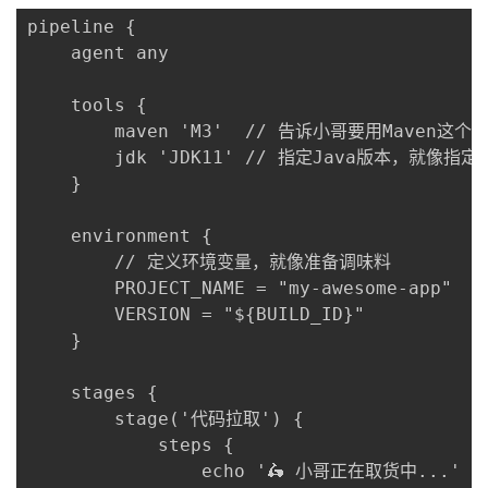
持
建
证
实
的
pipeline {

    agent any

议
验
收
    tools {

藏
        maven 'M3'  // 告诉小哥要用Maven这个厨
        jdk 'JDK11' // 指定Java版本，就像指定
    }

    environment {

        // 定义环境变量，就像准备调味料

        PROJECT_NAME = "my-awesome-app"

        VERSION = "${BUILD_ID}"

    }

    stages {

        stage('代码拉取') {

            steps {

                echo '🛵 小哥正在取货中...'
