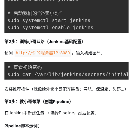
我
注
的
开
# 启动我们的“外卖小哥”

sudo systemctl start jenkins

的
Programs
发
sudo systemctl enable jenkins
支
者
第2步：训练小哥认路（Jenkins基础配置）
持
学
访问
，输入初始密码：
http://你的服务器IP:8080
我
堂
# 查看初始密码

sudo cat /var/lib/jenkins/secrets/initialA
的
我
我
安装推荐插件（就像给外卖小哥配齐装备：导航、保温箱、头盔…）
技
的
的
我
第3步：教小哥做菜（创建
Pipeline
）
术
云
课
的
我
在Jenkins中新建任务 → 选择Pipeline，然后配置：
支
声
程
认
的
我
Pipeline脚本示例：