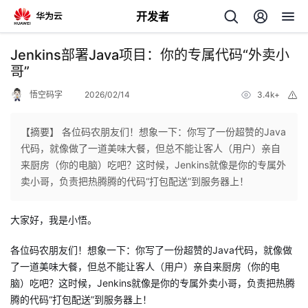
开发者
返
Jenkins部署Java项目：你的专属代码“外卖小
回
哥”
悟空码字
2026/02/14
3.4k+
举
报
【摘要】 各位码农朋友们！想象一下：你写了一份超赞的Java
代码，就像做了一道美味大餐，但总不能让客人（用户）亲自
个
来厨房（你的电脑）吃吧？这时候，Jenkins就像是你的专属外
卖小哥，负责把热腾腾的代码“打包配送”到服务器上！
我
人
大家好，我是小悟。
的
主
各位码农朋友们！想象一下：你写了一份超赞的Java代码，就像做
开
页
了一道美味大餐，但总不能让客人（用户）亲自来厨房（你的电
脑）吃吧？这时候，Jenkins就像是你的专属外卖小哥，负责把热腾
发
腾的代码“打包配送”到服务器上！