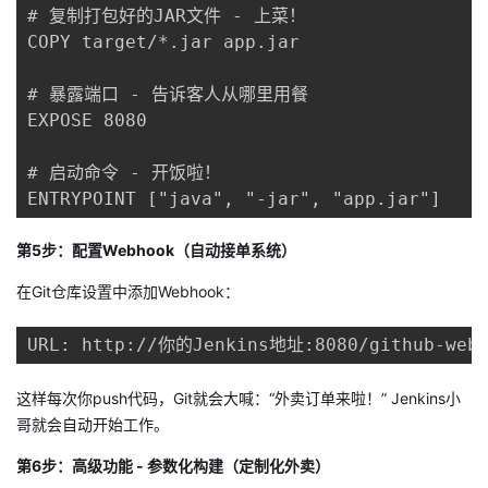
# 复制打包好的JAR文件 - 上菜！

COPY target/*.jar app.jar

# 暴露端口 - 告诉客人从哪里用餐

EXPOSE 8080

# 启动命令 - 开饭啦！

ENTRYPOINT ["java", "-jar", "app.jar"]
第5步：配置
Webhook
（自动接单系统）
在Git仓库设置中添加Webhook：
URL: http://你的Jenkins地址:8080/github-webh
这样每次你push代码，Git就会大喊：“外卖订单来啦！” Jenkins小
哥就会自动开始工作。
第6步：高级功能 -
参数化构建
（定制化外卖）