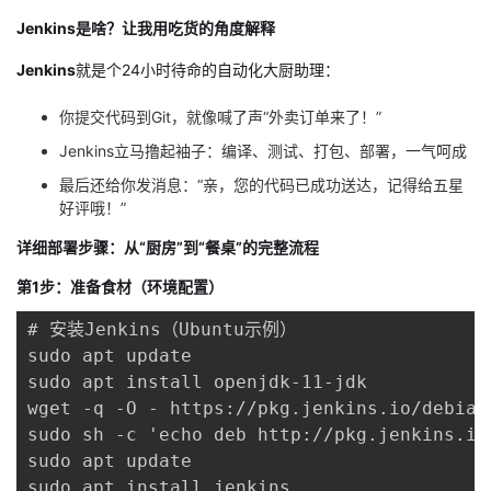
Jenkins是啥？让我用吃货的角度解释
者
Jenkins
就是个24小时待命的自动化大厨助理：
我
你提交代码到
Git
，就像喊了声“外卖订单来了！”
的
我
Jenkins立马撸起袖子：编译、测试、打包、部署，一气呵成
最后还给你发消息：“亲，您的代码已成功送达，记得给五星
博
的
我
好评哦！”
详细部署步骤：从“厨房”到“餐桌”的完整流程
客
论
的
我
第1步：准备食材（环境配置）
坛
圈
的
我
# 安装Jenkins（Ubuntu示例）

sudo apt update

子
直
的
我
sudo apt install openjdk-11-jdk

我
wget -q -O - https://pkg.jenkins.io/debian
播
活
的
sudo sh -c 'echo deb http://pkg.jenkins.io
我
sudo apt update

动
关
的
sudo apt install jenkins
