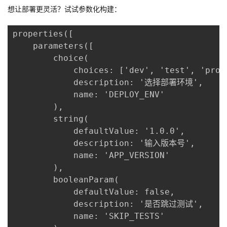
想让部署更灵活？试试参数化构建：
properties([

    parameters([

        choice(

            choices: ['dev', 'test', 'prod'
            description: '选择部署环境',

            name: 'DEPLOY_ENV'

        ),

        string(

            defaultValue: '1.0.0',

            description: '输入版本号',

            name: 'APP_VERSION'

        ),

        booleanParam(

            defaultValue: false,

            description: '是否跳过测试',

            name: 'SKIP_TESTS'
