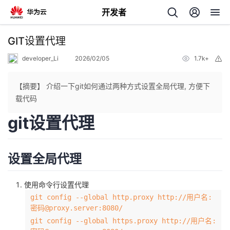
开发者
返
GIT设置代理
回
developer_Li
2026/02/05
1.7k+
举
报
【摘要】 介绍一下git如何通过两种方式设置全局代理, 方便下
载代码
git设置代理
个
我
人
设置全局代理
我
的
主
使用命令行设置代理
我
的
开
git config --global http.proxy http://用户名:
页
密码@proxy.server:8080/
我
git config --global https.proxy http://用户名:
的
开
发