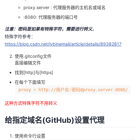
议
注
验
收
proxy.server : 代理服务器的主机名或域名
:8080: 代理服务器的端口号
藏
注意：密码里如果有特殊字符，需要进行转义
。
特殊字符参考：
https://blog.csdn.net/lvbinemail/article/details/89382817
使用.gitconfig文件
直接编辑文件
找到[http]与[https]
在每个下面填写
proxy = http://用户名:密码@proxy.server:8080/
这种方式特殊字符不用转义
给指定域名(GitHub)设置代理
使用命令行设置