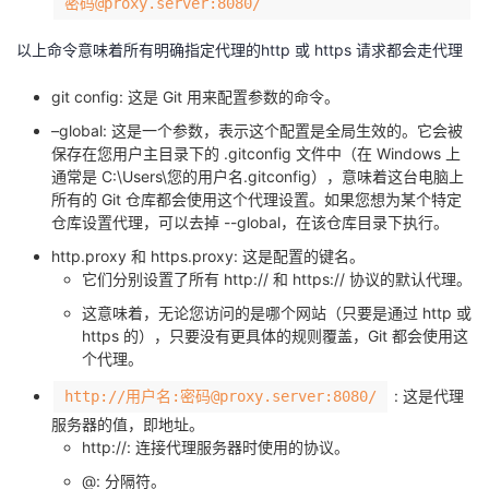
密码@proxy.server:8080/
的
Programs
发
者
以上命令意味着所有明确指定代理的http 或 https 请求都会走代理
支
者
我
git config: 这是 Git 用来配置参数的命令。
–global: 这是一个参数，表示这个配置是全局生效的。它会被
持
学
的
我
保存在您用户主目录下的 .gitconfig 文件中（在 Windows 上
通常是 C:\Users\您的用户名.gitconfig），意味着这台电脑上
我
堂
博
的
我
所有的 Git 仓库都会使用这个代理设置。如果您想为某个特定
仓库设置代理，可以去掉 --global，在该仓库目录下执行。
的
我
客
论
的
我
我
http.proxy 和 https.proxy: 这是配置的键名。
它们分别设置了所有 http:// 和 https:// 协议的默认代理。
技
的
坛
圈
的
我
的
我
这意味着，无论您访问的是哪个网站（只要是通过 http 或
https 的），只要没有更具体的规则覆盖，Git 都会使用这
术
云
子
直
的
我
课
的
我
个代理。
: 这是代理
http://用户名:密码@proxy.server:8080/
支
声
播
活
的
程
认
的
我
服务器的值，即地址。
http://: 连接代理服务器时使用的协议。
持
建
动
关
证
实
的
@: 分隔符。