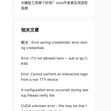
AI编程工具哪个好用？Java开发者实测选型
指南
相关文章
解决：Error saving credentials: error stori
ng credentials
Error: r13 not allowed here -- sub.w sp,r1,
#48
Error: Cannot perform an interactive login
from a non TTY device
A configuration error occurred during star
tup.Please verify the
CUDA unknown error - this may be due t