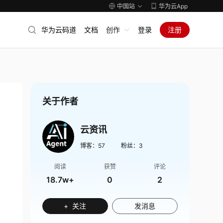
中国站
华为云App
华为云码道
文档
创作
登录
注册
关于作者
云资讯
博客：
57
粉丝：
3
阅读
获赞
评论
18.7w+
0
2
+ 关注
发消息