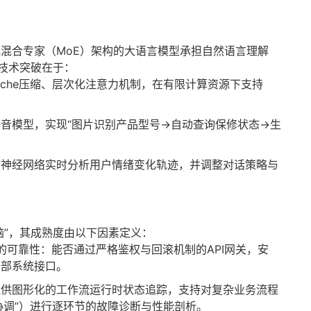
nly或混合专家（MoE）架构的大语言模型承担自然语言理解
键技术突破在于：
ache压缩、层次化注意力机制，在有限计算资源下支持
。
音模型，实现“图片识别产品型号→自动查询保修状态→生
序神经网络实时分析用户情绪变化轨迹，并调整对话策略与
策大脑”，其成熟度由以下因素定义：
ling）的可靠性：能否通过严格鉴权与回滚机制的API网关，安
内部系统接口。
提供图形化的工作流运行时状态追踪，支持对复杂业务流程
流协调”）进行逐环节的故障诊断与性能剖析。