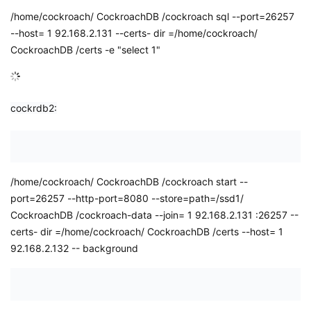
/home/cockroach/
CockroachDB
/cockroach sql
--port=26257
--host=
1
92.168.2.131
--certs-
dir
=/home/cockroach/
CockroachDB
/certs -e "select 1"
cockrdb2:
/home/cockroach/
CockroachDB
/cockroach start --
port=26257 --http-port=8080 --store=path=/ssd1/
CockroachDB
/cockroach-data --join=
1
92.168.2.131
:26257 --
certs-
dir
=/home/cockroach/
CockroachDB
/certs --host=
1
92.168.2.132
--
background