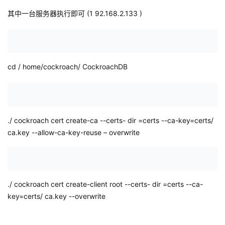
其中一台服务器执行即可
(1 92.168.2.133
)
cd
/
home/cockroach/
CockroachDB
./
cockroach cert create-ca --certs-
dir
=certs --ca-key=certs/
ca.key
--allow-ca-key-reuse –
overwrite
./
cockroach cert create-client root --certs-
dir
=certs --ca-
key=certs/
ca.key
--overwrite