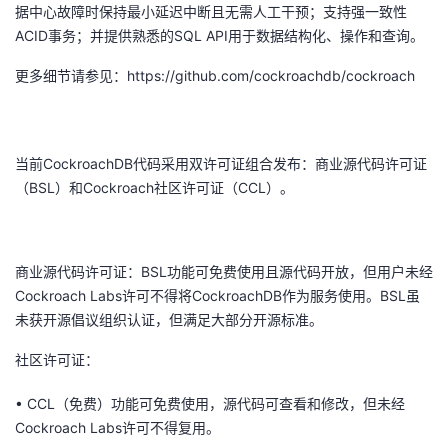
据中心故障时保持最小延迟中断且无需人工干预；支持强一致性
的
Programs
发
者
ACID
事务；并提供熟悉的
SQL API
用于数据结构化、操作和查询。
更多细节请参见：
https://github.com/cockroachdb/cockroach
支
者
我
持
学
的
我
当前
CockroachDB
代码采用双许可证组合发布：商业源代码许可证
我
堂
博
的
我
（
BSL
）和
Cockroach
社区许可证（
CCL
）。
的
我
客
论
的
我
我
商业源代码许可证：
BSL
功能可免费使用且源代码开放，但用户未经
技
的
坛
圈
的
我
的
我
Cockroach Labs
许可不得将
CockroachDB
作为服务使用。
BSL
虽
未获开源倡议组织认证，但满足大部分开源标准。
术
云
子
直
的
我
课
的
我
社区许可证：
支
声
播
活
的
程
认
的
我
•
CCL
（免费）功能可免费使用，源代码可查看和修改，但未经
持
建
动
关
证
实
的
Cockroach Labs
许可不得复用。