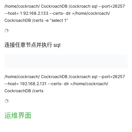
/home/cockroach/
CockroachDB
/cockroach sql
--port=26257
--host=
1
92.168.2.133
--certs-
dir
=/home/cockroach/
CockroachDB
/certs -e "select 1"
连接任意节点并执行
sql
/home/cockroach/
CockroachDB
/cockroach sql
--port=26257
--host=
192.168.2.131
--certs-
dir
=/home/cockroach/
CockroachDB
/certs
运维界面