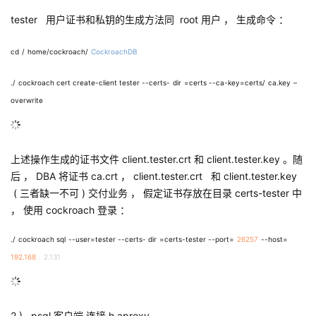
tester
用户证书和私钥的生成方法同
root
用户 ， 生成命令 ：
cd
/
home/cockroach/
CockroachDB
./
cockroach cert create-client tester --certs-
dir
=certs --ca-key=certs/
ca.key
–
overwrite
上述操作生成的证书文件
client.tester.crt
和
client.tester.key
。随
后 ，
DBA
将证书
ca.crt
，
client.tester.crt
和
client.tester.key
(
三者缺一不可
)
交付业务 ， 假定证书存放在目录
certs-tester
中
， 使用
cockroach
登录 ：
./
cockroach sql
--user=tester --certs- dir
=certs-tester --port=
26257
--host=
192.168
.
2.131
2 )
psql
客户端 连接
h
aproxy