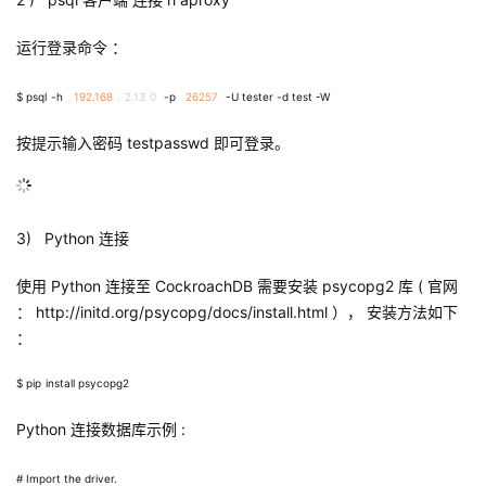
运行登录命令 ：
$ psql
-h
192.168
.
2.13
0
-p
26257
-U tester -d test -W
按提示输入密码
testpasswd
即可登录。
3)
Python
连接
使用
Python
连接至
CockroachDB
需要安装
psycopg2
库
(
官网
：
http://initd.org/psycopg/docs/install.html
）， 安装方法如下
：
$ pip
install psycopg2
Python
连接数据库示例
:
# Import the driver.