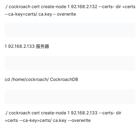
./
cockroach cert create-node 1
92.168.2.132
--certs-
dir
=certs
--ca-key=certs/
ca.key
–
overwrite
1
92.168.2.133
服务器
cd
/home/cockroach/
CockroachDB
./
cockroach cert create-node 1
92.168.2.133
--certs-
dir
=certs --ca-key=certs/
ca.key
--overwrite