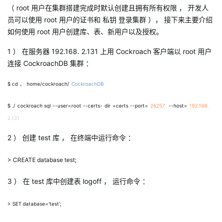
（
root
用户在集群搭建完成时默认创建且拥有所有权限 ， 开发人
员可以使用
root
用户的证书和 私钥
登录集群 ）， 接下来主要介绍
如何使用
root
用户创建库、表、新用户以及授权。
1
） 在服务器
192.168. 2.131
上用
Cockroach
客户端以
root
用户
连接
CockroachDB
集群 ：
$ cd
、
home/cockroach/
CockroachDB
$ ./
cockroach sql
--user=root --certs-
dir
=certs --port=
26257
--host=
192.168
.
2.131
2
） 创建
test
库 ， 在终端中运行命令 ：
> CREATE database test;
3
） 在
test
库中创建表
logoff
， 运行命令 ：
> SET database='test';