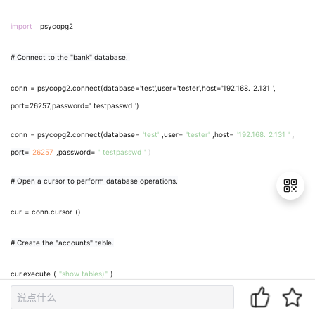
import
psycopg2
# Connect to the "bank" database.
conn
= psycopg2.connect(database='test',user='tester',host='192.168.
2.131
',
port=26257,password='
testpasswd
')
conn
= psycopg2.connect(database=
'test'
,user=
'tester'
,host=
'192.168.
2.131
'
,
port=
26257
,password=
'
testpasswd
'
)
# Open a cursor to perform database operations.
cur
= conn.cursor
()
退
# Create the "accounts" table.
出
登
cur.execute
(
"show tables)"
)
录
# Print out the balances.