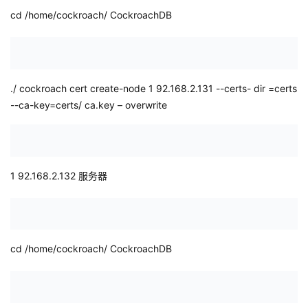
cd
/home/cockroach/
CockroachDB
./
cockroach cert create-node 1
92.168.2.131
--certs-
dir
=certs
--ca-key=certs/
ca.key
–
overwrite
1
92.168.2.132
服务器
cd
/home/cockroach/
CockroachDB