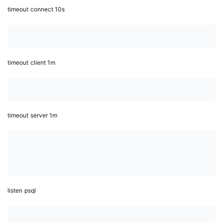
timeout
connect 10s
timeout
client 1m
timeout
server 1m
listen
psql