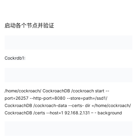
启动各个节点并验证
Cockrdb1:
/home/cockroach/
CockroachDB
/cockroach start --
port=26257 --http-port=8080 --store=path=/ssd1/
CockroachDB
/cockroach-data --certs-
dir
=/home/cockroach/
CockroachDB
/certs --host=1
92.168.2.131
–
-
background