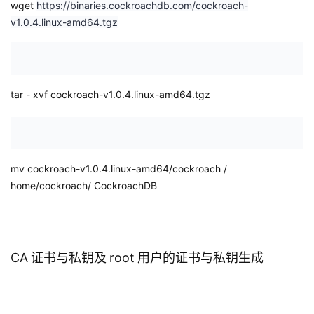
wget
https://binaries.cockroachdb.com/cockroach-
v1.0.4.linux-amd64.tgz
tar
-
xvf
cockroach-v1.0.4.linux-amd64.tgz
mv
cockroach-v1.0.4.linux-amd64/cockroach /
home/cockroach/
CockroachDB
CA
证书与私钥及
root
用户的证书与私钥生成