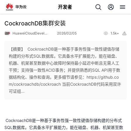
开发者
返
CockroachDB集群安装
回
HuaweiCloudDeveloper
2026/02/05
1.5k+
举
报
【摘要】 CockroachDB是一种基于事务性强一致性键值存储
构建的分布式SQL数据库。它具备水平扩展能力，能在磁盘、
机器、机架甚至数据中心故障时保持最小延迟中断且无需人工
个
干预；支持强一致性ACID事务；并提供熟悉的SQL API用于数
据结构化、操作和查询。更多细节请参见：https://github.co
我
人
m/cockroachdb/cockroach 当前CockroachDB代码采用双许
可证组...
我
的
主
我
的
开
页
CockroachDB
是一种基于事务性强一致性键值存储构建的分布式
我
的
开
发
SQL
数据库。它具备水平扩展能力，能在磁盘、机器、机架甚至数