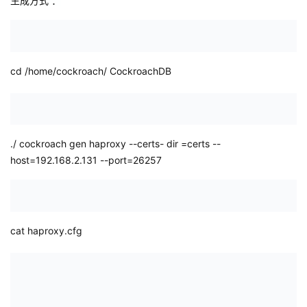
生成方式 ：
cd
/home/cockroach/
CockroachDB
./
cockroach gen haproxy
--certs-
dir
=certs --
host=192.168.2.131 --port=26257
cat
haproxy.cfg