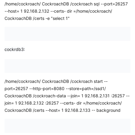
/home/cockroach/
CockroachDB
/cockroach sql
--port=26257
--host=
1
92.168.2.132
--certs-
dir
=/home/cockroach/
CockroachDB
/certs -e "select 1"
cockrdb3:
/home/cockroach/
CockroachDB
/cockroach start --
port=26257 --http-port=8080 --store=path=/ssd1/
CockroachDB
/cockroach-data --join=
1
92.168.2.131
:26257 --
join=
1
92.168.2.132
:26257 --certs-
dir
=/home/cockroach/
CockroachDB
/certs --host=
1
92.168.2.133
--
background