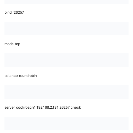
bind
:26257
mode
tcp
balance
roundrobin
server
cockroach1 192.168.2.131:26257 check