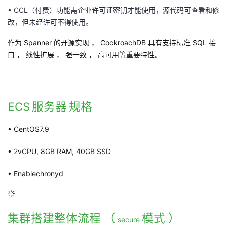
议
•
CCL
注
（付费）功能需企业许可证密钥才能使用，源代码可查看和修
验
收
改，但未经许可不得使用。
藏
作为
Spanner
的开源实现 ，
CockroachDB
具有支持标准
SQL
接
口 ， 线性扩展 ， 强一致 ， 高可用等重要特性。
ECS
服务器
规格
• CentOS7.9
• 2vCPU, 8GB RAM, 40GB SSD
• Enablechronyd
集群搭建整体流程 （
模式 ）
secure