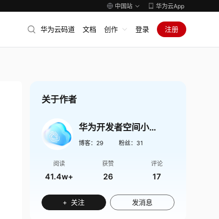
中国站
华为云App
华为云码道
文档
创作
登录
注册
关于作者
华为开发者空间小助手
博客：
29
粉丝：
31
阅读
获赞
评论
41.4w+
26
17
+ 关注
发消息