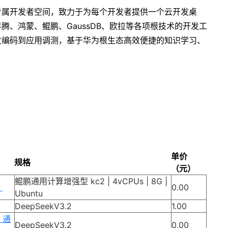
专属开发者空间，致力于为每个开发者提供一个云开发桌
腾、鸿蒙、鲲鹏、GaussDB、欧拉等各项根技术的开发工
发编码到应用调测，基于华为根生态高效便捷的知识学习、
单价
规格
（元）
鲲鹏通用计算增强型 kc2 | 4vCPUs | 8G |
）
0.00
Ubuntu
DeepSeekV3.2
1.00
等）通
DeepSeekV3.2
0.00