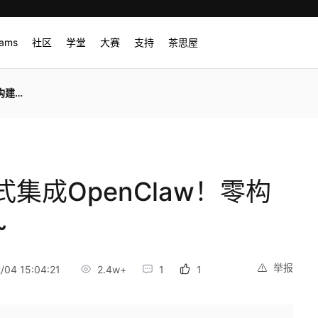
rams
社区
学堂
大赛
支持
茶思屋
拉满~
集成OpenClaw！零构
~
举报
04 15:04:21
2.4w+
1
1