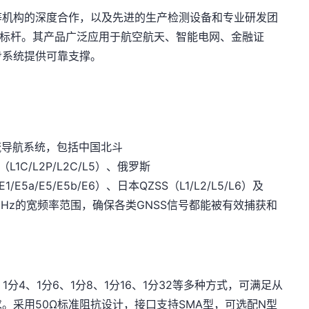
等机构的深度合作，以及先进的生产检测设备和专业研发团
业标杆。其产品广泛应用于航空航天、智能电网、金融证
步系统提供可靠支撑。
主流导航系统，包括中国北斗
PS（L1C/L2P/L2C/L5）、俄罗斯
1/E5a/E5/E5b/E6）、日本QZSS（L1/L2/L5/L6）及
500MHz的宽频率范围，确保各类GNSS信号都能被有效捕获和
分4、1分6、1分8、1分16、1分32等多种方式，可满足从
。采用50Ω标准阻抗设计，接口支持SMA型，可选配N型