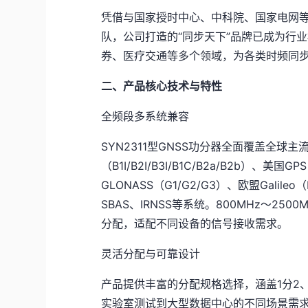
凭借与国家授时中心、中科院、国家电网
队，公司打造的“同步天下”品牌已成为行
券、医疗交通等多个领域，为各类时频同
二、产品核心技术与特性
全频段多系统兼容
SYN2311型GNSS功分器全面覆盖全球
（B1I/B2I/B3I/B1C/B2a/B2b）、美国G
GLONASS（G1/G2/G3）、欧盟Galileo（E
SBAS、IRNSS等系统。800MHz～2
分配，适配不同设备的信号接收需求。
灵活分配与可靠设计
产品提供丰富的分配规格选择，涵盖1分2、1
实验室测试到大型数据中心的不同场景需求