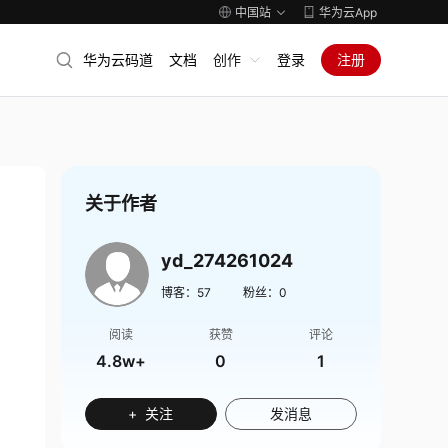
中国站
华为云App
华为云码道
文档
创作
登录
注册
关于作者
yd_274261024
博客：
57
粉丝：
0
阅读
获赞
评论
4.8w+
0
1
+ 关注
发消息