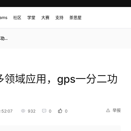
rams
社区
学堂
大赛
支持
茶思屋
分器
多领域应用，gps一分二功
举报
:52:07
932
0
0