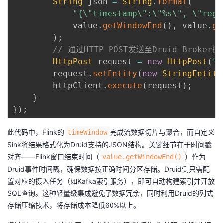
String
 json 
=
String
.
format
(
"{\"timestamp\":\"%s\", \"regi
            value
.
getWindowEnd
(
)
,
 value
.
ge
)
;
// 通过HTTP POST发送至Druid Broker
HttpPost
 request 
=
new
HttpPost
(
"h
        request
.
setEntity
(
new
StringEntity
        httpClient
.
execute
(
request
)
;
}
}
)
;
此代码中，Flink的
完成流数据切片与聚合，而自定义
timeWindow
Sink将结果格式化为Druid支持的JSON结构。关键细节在于时间戳
对齐——Flink窗口结束时间（
）作为
value.getWindowEnd()
Druid事件时间戳，确保数据按正确时间分区存储。Druid侧只需配
置对应的摄入任务（如Kafka索引服务），即可自动构建索引并开放
SQL查询。这种轻量级集成避免了数据冗余，同时利用Druid的列式
存储压缩技术，将存储成本降低60%以上。