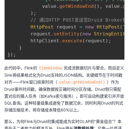
            value
.
getWindowEnd
(
)
,
 value
.
ge
)
;
// 通过HTTP POST发送至Druid Broker
HttpPost
 request 
=
new
HttpPost
(
"h
        request
.
setEntity
(
new
StringEntity
        httpClient
.
execute
(
request
)
;
}
}
)
;
此代码中，Flink的
完成流数据切片与聚合，而自定义
timeWindow
Sink将结果格式化为Druid支持的JSON结构。关键细节在于时间戳
对齐——Flink窗口结束时间（
）作为
value.getWindowEnd()
Druid事件时间戳，确保数据按正确时间分区存储。Druid侧只需配
置对应的摄入任务（如Kafka索引服务），即可自动构建索引并开放
SQL查询。这种轻量级集成避免了数据冗余，同时利用Druid的列式
存储压缩技术，将存储成本降低60%以上。
那么，为何Flink与Druid的集成能成为实时OLAP的“黄金组合”？本
质在于二者能力的精准互补。Flink擅长
流数据处理
：它像一位严谨