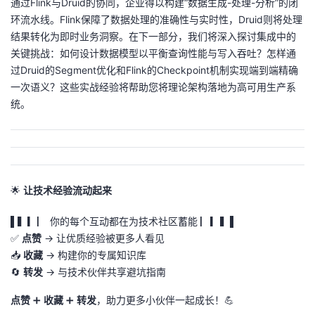
通过Flink与Druid的协同，企业得以构建“数据生成-处理-分析”的闭
环流水线。Flink保障了数据处理的准确性与实时性，Druid则将处理
结果转化为即时业务洞察。在下一部分，我们将深入探讨集成中的
关键挑战：如何设计数据模型以平衡查询性能与写入吞吐？怎样通
过Druid的Segment优化和Flink的Checkpoint机制实现端到端精确
一次语义？这些实战经验将帮助您将理论架构落地为高可用生产系
统。
🌟
让技术经验流动起来
▌▍▎▏ 你的每个互动都在为技术社区蓄能 ▏▎▍▌
✅
点赞
→ 让优质经验被更多人看见
📥
收藏
→ 构建你的专属知识库
🔄
转发
→ 与技术伙伴共享避坑指南
点赞
➕
收藏
➕
转发
，助力更多小伙伴一起成长！💪