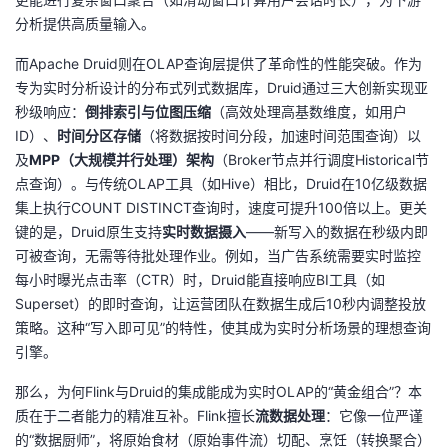
我
注
的
开
分析提供高质量输入。
而Apache Druid则在OLAP查询层提供了革命性的性能突破。作为
的
Programs
发
专为实时分析设计的分布式列式数据库，Druid通过三大创新实现亚
秒级响应：
倒排索引与位图压缩
（高效处理高基数维度，如用户
支
者
ID）、
时间分区存储
（将数据按时间分段，加速时间范围查询）以
及
MPP（大规模并行处理）架构
（Broker节点并行调度Historical节
持
学
点查询）。与传统OLAP工具（如Hive）相比，Druid在10亿级数据
集上执行COUNT DISTINCT查询时，速度可提升100倍以上。更关
我
堂
键的是，Druid原生支持
实时数据摄入
——新写入的数据在秒级内即
可被查询，无需等待批处理作业。例如，当广告系统需要实时监控
的
我
我
每小时曝光点击率（CTR）时，Druid能直接响应BI工具（如
Superset）的即时查询，让运营团队在数据生成后10秒内调整投放
技
的
的
我
策略。这种“写入即可见”的特性，使其成为实时分析场景的理想查询
引擎。
术
云
课
的
我
那么，为何Flink与Druid的集成能成为实时OLAP的“黄金组合”？本
支
声
程
认
的
我
质在于二者能力的精准互补。Flink擅长
流数据处理
：它像一位严谨
的“数据厨师”，将原始食材（原始事件流）切配、烹饪（转换聚合）