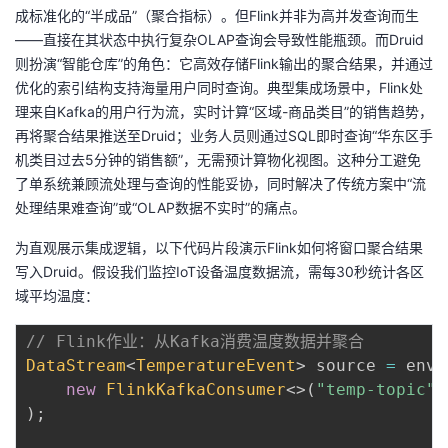
持
建
证
实
的
成标准化的“半成品”（聚合指标）。但Flink并非为高并发查询而生
——直接在其状态中执行复杂OLAP查询会导致性能瓶颈。而Druid
议
验
收
则扮演“智能仓库”的角色：它高效存储Flink输出的聚合结果，并通过
优化的索引结构支持海量用户同时查询。典型集成场景中，Flink处
藏
理来自Kafka的用户行为流，实时计算“区域-商品类目”的销售趋势，
再将聚合结果推送至Druid；业务人员则通过SQL即时查询“华东区手
机类目过去5分钟的销售额”，无需预计算物化视图。这种分工避免
了单系统兼顾流处理与查询的性能妥协，同时解决了传统方案中“流
处理结果难查询”或“OLAP数据不实时”的痛点。
为直观展示集成逻辑，以下代码片段演示Flink如何将窗口聚合结果
写入Druid。假设我们监控IoT设备温度数据流，需每30秒统计各区
域平均温度：
// Flink作业：从Kafka消费温度数据并聚合
DataStream
<
TemperatureEvent
>
 source 
=
 env
.
new
FlinkKafkaConsumer
<
>
(
"temp-topic"
,
)
;