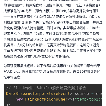
的“数据厨师”，将原始食材（原始事件流）切配、烹饪（转换聚合）
成标准化的“半成品”（聚合指标）。但Flink并非为高并发查询而生
——直接在其状态中执行复杂OLAP查询会导致性能瓶颈。而Druid
则扮演“智能仓库”的角色：它高效存储Flink输出的聚合结果，并通过
优化的索引结构支持海量用户同时查询。典型集成场景中，Flink处
理来自Kafka的用户行为流，实时计算“区域-商品类目”的销售趋势，
再将聚合结果推送至Druid；业务人员则通过SQL即时查询“华东区手
机类目过去5分钟的销售额”，无需预计算物化视图。这种分工避免
了单系统兼顾流处理与查询的性能妥协，同时解决了传统方案中“流
处理结果难查询”或“OLAP数据不实时”的痛点。
为直观展示集成逻辑，以下代码片段演示Flink如何将窗口聚合结果
写入Druid。假设我们监控IoT设备温度数据流，需每30秒统计各区
域平均温度：
// Flink作业：从Kafka消费温度数据并聚合
DataStream
<
TemperatureEvent
>
 source 
=
 env
.
new
FlinkKafkaConsumer
<
>
(
"temp-topic"
,
)
;