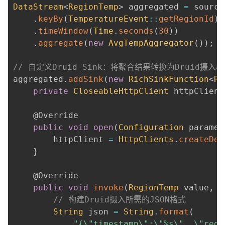
DataStream
<
RegionTemp
>
 aggregated 
=
 source

.
keyBy
(
TemperatureEvent
::
getRegionId
)
.
timeWindow
(
Time
.
seconds
(
30
)
)
.
aggregate
(
new
AvgTempAggregator
(
)
)
;
// 自定义Druid Sink：将聚合结果转换为Druid摄入
aggregated
.
addSink
(
new
RichSinkFunction
<
Re
private
CloseableHttpClient
 httpClient
@Override
public
void
open
(
Configuration
 paramet
        httpClient 
=
HttpClients
.
createDef
}
@Override
public
void
invoke
(
RegionTemp
 value
,
C
// 构建Druid摄入所需的JSON格式
String
 json 
=
String
.
format
(
"{\"timestamp\":\"%s\", \"regi