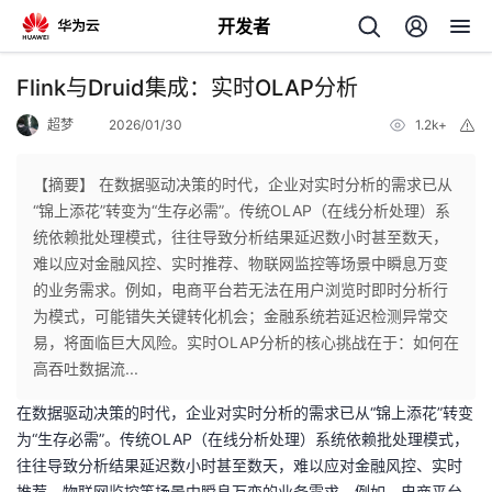
开发者
返
Flink与Druid集成：实时OLAP分析
回
超梦
2026/01/30
1.2k+
举
报
【摘要】 在数据驱动决策的时代，企业对实时分析的需求已从
“锦上添花”转变为“生存必需”。传统OLAP（在线分析处理）系
统依赖批处理模式，往往导致分析结果延迟数小时甚至数天，
个
难以应对金融风控、实时推荐、物联网监控等场景中瞬息万变
的业务需求。例如，电商平台若无法在用户浏览时即时分析行
我
人
为模式，可能错失关键转化机会；金融系统若延迟检测异常交
易，将面临巨大风险。实时OLAP分析的核心挑战在于：如何在
的
主
高吞吐数据流...
在数据驱动决策的时代，企业对实时分析的需求已从“锦上添花”转变
开
页
为“生存必需”。传统OLAP（在线分析处理）系统依赖批处理模式，
往往导致分析结果延迟数小时甚至数天，难以应对金融风控、实时
发
推荐、物联网监控等场景中瞬息万变的业务需求。例如，电商平台