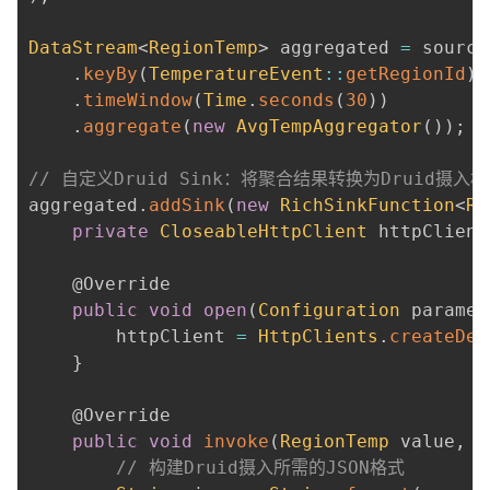
DataStream
<
RegionTemp
>
 aggregated 
=
 source

.
keyBy
(
TemperatureEvent
::
getRegionId
)
.
timeWindow
(
Time
.
seconds
(
30
)
)
.
aggregate
(
new
AvgTempAggregator
(
)
)
;
// 自定义Druid Sink：将聚合结果转换为Druid摄入
aggregated
.
addSink
(
new
RichSinkFunction
<
Re
private
CloseableHttpClient
 httpClient
@Override
public
void
open
(
Configuration
 paramet
        httpClient 
=
HttpClients
.
createDef
}
@Override
public
void
invoke
(
RegionTemp
 value
,
C
// 构建Druid摄入所需的JSON格式