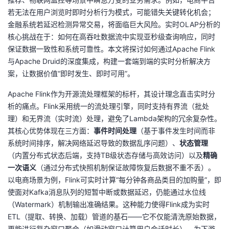
若无法在用户浏览时即时分析行为模式，可能错失关键转化机会；
者
金融系统若延迟检测异常交易，将面临巨大风险。实时OLAP分析的
核心挑战在于：如何在高吞吐数据流中实现亚秒级查询响应，同时
我
保证数据一致性和系统可靠性。本文将探讨如何通过Apache Flink
与Apache Druid的深度集成，构建一套端到端的实时分析解决方
的
我
案，让数据价值“即时发生、即时可用”。
博
的
我
Apache Flink作为开源流处理框架的标杆，其设计理念直击实时分
析的痛点。Flink采用统一的流处理引擎，同时支持有界流（批处
客
论
的
我
理）和无界流（实时流）处理，避免了Lambda架构的冗余复杂性。
其核心优势体现在三方面：
事件时间处理
（基于事件发生时间而非
坛
圈
的
我
系统时间排序，解决网络延迟导致的数据乱序问题）、
状态管理
（内置分布式状态后端，支持TB级状态存储与高效访问）以及
精确
子
直
的
我
一次语义
（通过分布式快照机制保证故障恢复后数据不重不丢）。
以电商场景为例，Flink可实时计算“每分钟各商品类目的加购量”，即
我
播
活
的
使面对Kafka消息队列的短暂中断或数据延迟，仍能通过水位线
（Watermark）机制输出准确结果。这种能力使得Flink成为实时
我
动
关
的
ETL（提取、转换、加载）管道的基石——它不仅能清洗原始数据，
更能进行复杂窗口聚合（如滑动窗口计算用户会话时长），为下游