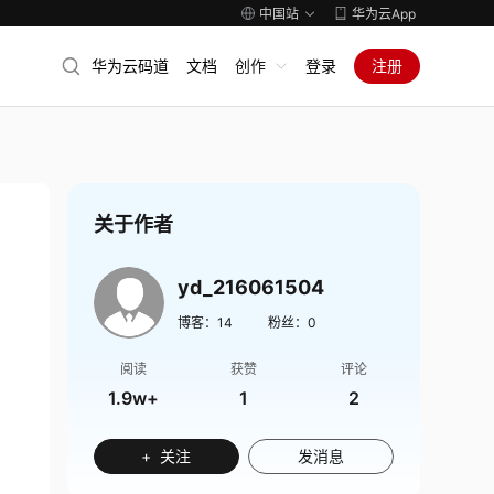
中国站
华为云App
华为云码道
文档
创作
登录
注册
关于作者
yd_216061504
博客：
14
粉丝：
0
阅读
获赞
评论
1.9w+
1
2
+ 关注
发消息