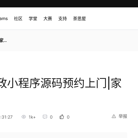
rams
社区
学堂
大赛
支持
茶思屋
单
政小程序源码预约上门|家
举报
:31:27
1k+
0
0