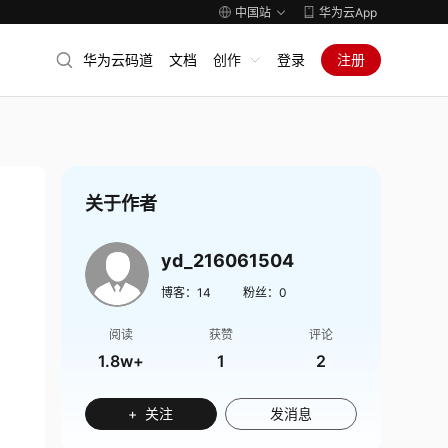
中国站
华为云App
华为云码道
文档
创作
登录
注册
关于作者
yd_216061504
博客：
14
粉丝：
0
阅读
获赞
评论
1.8w+
1
2
+ 关注
发消息