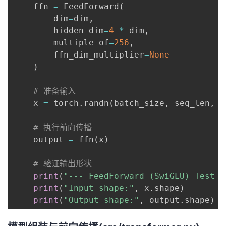
    ffn 
=
 FeedForward
(
        dim
=
dim
,
        hidden_dim
=
4
*
 dim
,
        multiple_of
=
256
,
        ffn_dim_multiplier
=
None
)
# 准备输入
    x 
=
 torch
.
randn
(
batch_size
,
 seq_len
,
 d
# 执行前向传播
    output 
=
 ffn
(
x
)
# 验证输出形状
print
(
"--- FeedForward (SwiGLU) Test -
print
(
"Input shape:"
,
 x
.
shape
)
print
(
"Output shape:"
,
 output
.
shape
)