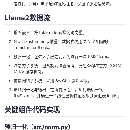
差连接（+号）与子层的输入相加，保留了原始信息流。
我
注
的
开
Llama2数据流
的
Programs
发
输入嵌入：将 token_ids 转换为词向量。
支
者
N x Transformer 层堆叠：数据依次通过 N 个相同的
Transformer Block。
持
学
预归一化：在进入子层之前，先进行一次 RMSNorm。
我
堂
注意力子系统：包含旋转位置编码、分组查询注意力（GQA）
和 KV 缓存机制。
的
我
我
前馈网络子系统：采用 SwiGLU 激活函数。
最终归一化与输出：在所有层之后，进行最后一次
技
的
的
我
RMSNorm，并通过一个线性层将特征映射到词汇表 logits。
术
云
课
的
我
关键组件代码实现
支
声
程
认
的
我
预归一化（src/norm.py）