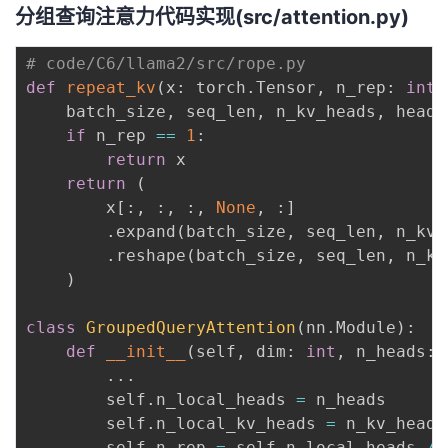
分组查询注意力代码实现(src/attention.py)
# code/C6/llama2/src/rope.py
def
repeat_kv
(
x
:
 torch
.
Tensor
,
 n_rep
:
int
)
    batch_size
,
 seq_len
,
 n_kv_heads
,
 head_
if
 n_rep 
==
1
:
return
 x

return
(
        x
[
:
,
:
,
:
,
None
,
:
]
.
expand
(
batch_size
,
 seq_len
,
 n_kv_
.
reshape
(
batch_size
,
 seq_len
,
 n_kv
)
class
GroupedQueryAttention
(
nn
.
Module
)
:
def
__init__
(
self
,
 dim
:
int
,
 n_heads
:
.
.
.
        self
.
n_local_heads 
=
 n_heads

        self
.
n_local_kv_heads 
=
 n_kv_heads

        self
.
n_rep 
=
 self
.
n_local_heads 
//