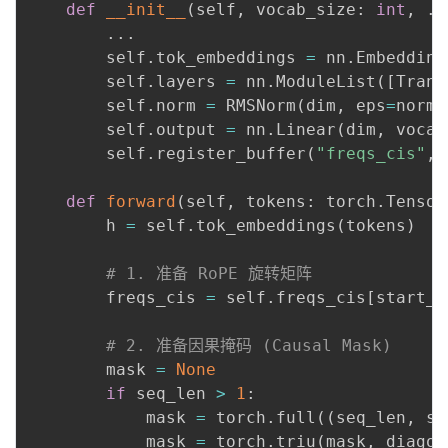
def
__init__
(
self
,
 vocab_size
:
int
,
.
.
.
.
.
        self
.
tok_embeddings 
=
 nn
.
Embedding
        self
.
layers 
=
 nn
.
ModuleList
(
[
Trans
        self
.
norm 
=
 RMSNorm
(
dim
,
 eps
=
norm_
        self
.
output 
=
 nn
.
Linear
(
dim
,
 vocab
        self
.
register_buffer
(
"freqs_cis"
,
 
def
forward
(
self
,
 tokens
:
 torch
.
Tensor
        h 
=
 self
.
tok_embeddings
(
tokens
)
# 1. 准备 RoPE 旋转矩阵
        freqs_cis 
=
 self
.
freqs_cis
[
start_p
# 2. 准备因果掩码 (Causal Mask)
        mask 
=
None
if
 seq_len 
>
1
:
            mask 
=
 torch
.
full
(
(
seq_len
,
 se
            mask 
=
 torch
.
triu
(
mask
,
 diagon