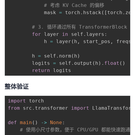
# 考虑 KV Cache 的偏移
            mask 
=
 torch
.
hstack
(
[
torch
.
zer
# 3. 循环通过所有 TransformerBlock
for
 layer 
in
 self
.
layers
:
            h 
=
 layer
(
h
,
 start_pos
,
 freqs_
        h 
=
 self
.
norm
(
h
)
        logits 
=
 self
.
output
(
h
)
.
float
(
)
return
整体验证
import
from
 src
.
transformer 
import
 LlamaTransforme
def
main
(
)
-
>
None
:
# 使用小尺寸参数，便于 CPU/GPU 都能快速跑通