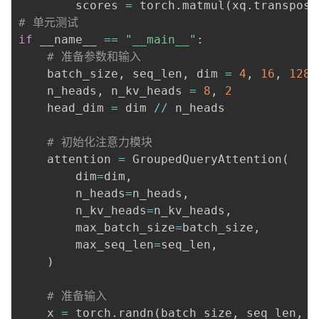
        scores 
=
 torch
.
matmul
(
xq
.
transpose
# 单元测试
if
 __name__ 
==
"__main__"
:
# 准备参数和输入
    batch_size
,
 seq_len
,
 dim 
=
4
,
16
,
128
    n_heads
,
 n_kv_heads 
=
8
,
2
    head_dim 
=
 dim 
//
 n_heads

# 初始化注意力模块
    attention 
=
 GroupedQueryAttention
(
        dim
=
dim
,
        n_heads
=
n_heads
,
        n_kv_heads
=
n_kv_heads
,
        max_batch_size
=
batch_size
,
        max_seq_len
=
seq_len
,
)
# 准备输入
    x 
=
 torch
.
randn
(
batch_size
,
 seq_len
,
 d