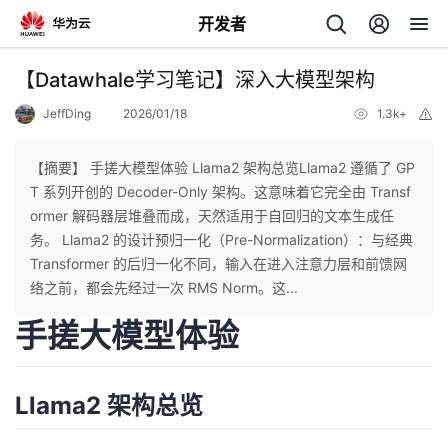
开发者
返
【Datawhale学习笔记】深入大模型架构
回
JeffDing
2026/01/18
1.3k+
举
报
【摘要】 手搓大模型体验 Llama2 架构总览Llama2 遵循了 GP
T 系列开创的 Decoder-Only 架构。这意味着它完全由 Transf
ormer 解码器层堆叠而成，天然适用于自回归的文本生成任
个
务。 Llama2 的设计预归一化（Pre-Normalization）：与经典
Transformer 的后归一化不同，输入在进入注意力层和前馈网
我
人
络之前，都会先经过一次 RMS Norm。这...
手搓大模型体验
的
主
开
页
Llama2 架构总览
发