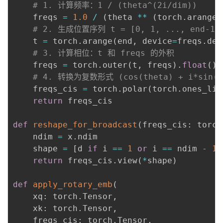
# 1. 计算频率：1 / (theta^(2i/dim))
    freqs 
=
1.0
/
(
theta 
**
(
torch
.
arange
(
# 2. 生成位置序列 t = [0, 1, ..., end-1]
    t 
=
 torch
.
arange
(
end
,
 device
=
freqs
.
dev
# 3. 计算相位：t 和 freqs 的外积
    freqs 
=
 torch
.
outer
(
t
,
 freqs
)
.
float
(
)
# 4. 转换为复数形式 (cos(theta) + i*sin(t
    freqs_cis 
=
 torch
.
polar
(
torch
.
ones_lik
return
 freqs_cis

def
reshape_for_broadcast
(
freqs_cis
:
 torch
    ndim 
=
 x
.
ndim

    shape 
=
[
d 
if
 i 
==
1
or
 i 
==
 ndim 
-
1
return
 freqs_cis
.
view
(
*
shape
)
def
apply_rotary_emb
(
    xq
:
 torch
.
Tensor
,
    xk
:
 torch
.
Tensor
,
    freqs_cis
:
 torch
.
Tensor
,