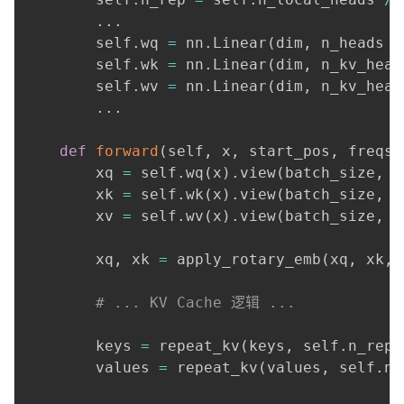
.
.
.
        self
.
wq 
=
 nn
.
Linear
(
dim
,
 n_heads 
*
        self
.
wk 
=
 nn
.
Linear
(
dim
,
 n_kv_head
        self
.
wv 
=
 nn
.
Linear
(
dim
,
 n_kv_head
.
.
.
def
forward
(
self
,
 x
,
 start_pos
,
 freqs_
        xq 
=
 self
.
wq
(
x
)
.
view
(
batch_size
,
 s
        xk 
=
 self
.
wk
(
x
)
.
view
(
batch_size
,
 s
        xv 
=
 self
.
wv
(
x
)
.
view
(
batch_size
,
 s
        xq
,
 xk 
=
 apply_rotary_emb
(
xq
,
 xk
,
 
# ... KV Cache 逻辑 ...
        keys 
=
 repeat_kv
(
keys
,
 self
.
n_rep
)
        values 
=
 repeat_kv
(
values
,
 self
.
n_