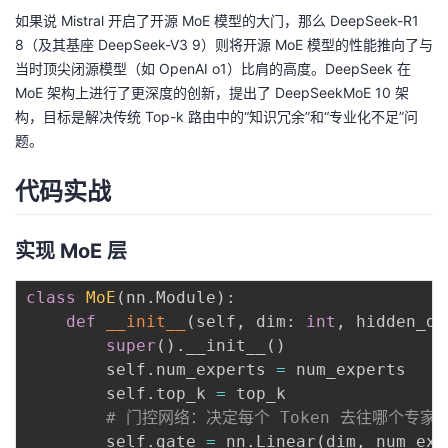
如果说 Mistral 开启了开源 MoE 模型的大门，那么 DeepSeek-R1
8（及其基座 DeepSeek-V3 9）则将开源 MoE 模型的性能推向了与
当时顶尖闭源模型（如 OpenAI o1）比肩的高度。DeepSeek 在
MoE 架构上进行了更深度的创新，提出了 DeepSeekMoE 10 架
构，目标是解决传统 Top-k 路由中的“知识冗余”和“专业化不足”问
题。
代码实战
实现 MoE 层
class
MoE
(
nn
.
Module
)
:
def
__init__
(
self
,
 dim
:
int
,
 hidden_di
super
(
)
.
__init__
(
)
        self
.
num_experts 
=
 num_experts

        self
.
top_k 
=
 top_k

# 门控网络：决定每个 Token 去往哪个专家
        self
.
gate 
=
 nn
.
Linear
(
dim
,
 num_exp