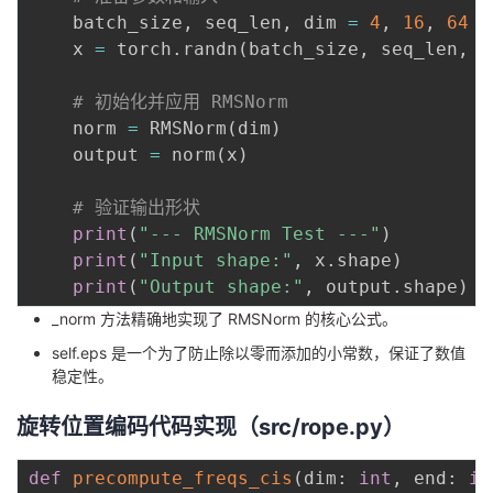
    batch_size
,
 seq_len
,
 dim 
=
4
,
16
,
64
    x 
=
 torch
.
randn
(
batch_size
,
 seq_len
,
 d
# 初始化并应用 RMSNorm
    norm 
=
 RMSNorm
(
dim
)
    output 
=
 norm
(
x
)
# 验证输出形状
print
(
"--- RMSNorm Test ---"
)
print
(
"Input shape:"
,
 x
.
shape
)
print
(
"Output shape:"
,
 output
.
shape
)
_norm 方法精确地实现了 RMSNorm 的核心公式。
self.eps 是一个为了防止除以零而添加的小常数，保证了数值
稳定性。
旋转位置编码代码实现（src/rope.py）
def
precompute_freqs_cis
(
dim
:
int
,
 end
:
in