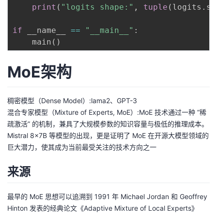
print
(
"logits shape:"
,
tuple
(
logits
.
sh
if
 __name__ 
==
"__main__"
:
    main
(
)
MoE架构
稠密模型（Dense Model）:lama2、GPT-3
混合专家模型（Mixture of Experts, MoE）:MoE 技术通过一种 “稀
疏激活” 的机制，兼具了大规模参数的知识容量与极低的推理成本。
Mistral 8x7B 等模型的出现，更是证明了 MoE 在开源大模型领域的
巨大潜力，使其成为当前最受关注的技术方向之一
来源
最早的 MoE 思想可以追溯到 1991 年 Michael Jordan 和 Geoffrey
Hinton 发表的经典论文《Adaptive Mixture of Local Experts》