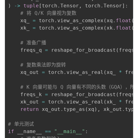
)
-
>
tuple
[
torch
.
Tensor
,
 torch
.
Tensor
]
:
# 将 Q/K 向量视为复数
    xq_ 
=
 torch
.
view_as_complex
(
xq
.
float
(
)
    xk_ 
=
 torch
.
view_as_complex
(
xk
.
float
(
)
# 准备广播
    freqs_q 
=
 reshape_for_broadcast
(
freqs_
# 复数乘法即为旋转
    xq_out 
=
 torch
.
view_as_real
(
xq_ 
*
 freq
# K 向量可能与 Q 向量有不同的头数（GQA），
    freqs_k 
=
 reshape_for_broadcast
(
freqs_
    xk_out 
=
 torch
.
view_as_real
(
xk_ 
*
 freq
return
 xq_out
.
type_as
(
xq
)
,
 xk_out
.
type
# 单元测试
if
 __name__ 
==
"__main__"
: