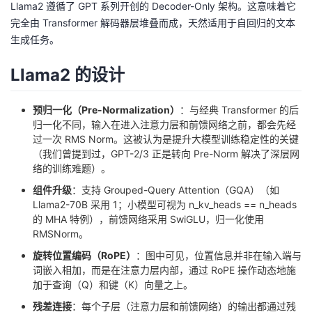
Llama2 遵循了 GPT 系列开创的 Decoder-Only 架构。这意味着它
完全由 Transformer 解码器层堆叠而成，天然适用于自回归的文本
者
生成任务。
我
Llama2 的设计
的
我
预归一化（Pre-Normalization）
：与经典 Transformer 的后
归一化不同，输入在进入注意力层和前馈网络之前，都会先经
博
的
我
过一次 RMS Norm。这被认为是提升大模型训练稳定性的关键
（我们曾提到过，GPT-2/3 正是转向 Pre-Norm 解决了深层网
客
论
的
我
络的训练难题）。
组件升级
：支持 Grouped-Query Attention（GQA）（如
坛
圈
的
我
Llama2-70B 采用 1；小模型可视为 n_kv_heads == n_heads
的 MHA 特例），前馈网络采用 SwiGLU，归一化使用
子
直
的
我
RMSNorm。
旋转位置编码（RoPE）
：图中可见，位置信息并非在输入端与
我
播
活
的
词嵌入相加，而是在注意力层内部，通过 RoPE 操作动态地施
加于查询（Q）和键（K）向量之上。
我
动
关
的
残差连接
：每个子层（注意力层和前馈网络）的输出都通过残