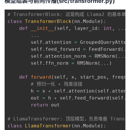
模型组装与前向传播(src/transformer.py)
# TransformerBlock: 这是构成 Llama2 的基本单
class
TransformerBlock
(
nn
.
Module
)
:
def
__init__
(
self
,
 layer_id
:
int
,
.
.
.
)
.
.
.
        self
.
attention 
=
 GroupedQueryAtten
        self
.
feed_forward 
=
 FeedForward
(
.
.
        self
.
attention_norm 
=
 RMSNorm
(
.
.
.
)
        self
.
ffn_norm 
=
 RMSNorm
(
.
.
.
)
def
forward
(
self
,
 x
,
 start_pos
,
 freqs_
# 预归一化 + 残差连接
        h 
=
 x 
+
 self
.
attention
(
self
.
attent
        out 
=
 h 
+
 self
.
feed_forward
(
self
.
f
return
 out

# LlamaTransformer: 顶层模型，负责堆叠 Trans
class
LlamaTransformer
(
nn
.
Module
)
: