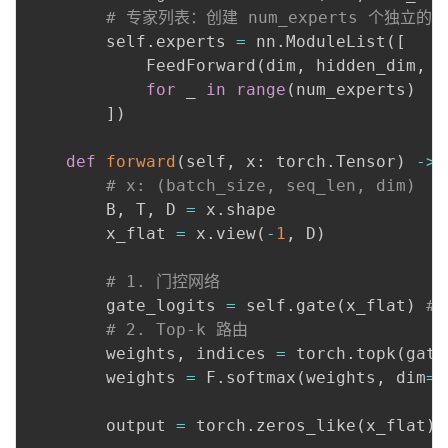
# 专家列表：创建 num_experts 个独立的 F
        self
.
experts 
=
 nn
.
ModuleList
(
[
            FeedForward
(
dim
,
 hidden_dim
,
 m
for
 _ 
in
range
(
num_experts
)
]
)
def
forward
(
self
,
 x
:
 torch
.
Tensor
)
-
>
 
# x: (batch_size, seq_len, dim)
        B
,
 T
,
 D 
=
 x
.
shape

        x_flat 
=
 x
.
view
(
-
1
,
 D
)
# 1. 门控网络
        gate_logits 
=
 self
.
gate
(
x_flat
)
# 
# 2. Top-k 路由
        weights
,
 indices 
=
 torch
.
topk
(
gate
        weights 
=
 F
.
softmax
(
weights
,
 dim
=
-
        output 
=
 torch
.
zeros_like
(
x_flat
)