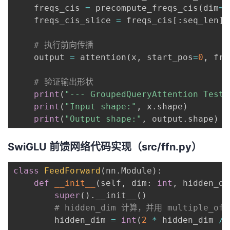
    freqs_cis 
=
 precompute_freqs_cis
(
dim
=
h
    freqs_cis_slice 
=
 freqs_cis
[
:
seq_len
]
# 执行前向传播
    output 
=
 attention
(
x
,
 start_pos
=
0
,
 fre
# 验证输出形状
print
(
"--- GroupedQueryAttention Test 
print
(
"Input shape:"
,
 x
.
shape
)
print
(
"Output shape:"
,
 output
.
shape
)
SwiGLU 前馈网络代码实现（src/ffn.py）
class
FeedForward
(
nn
.
Module
)
:
def
__init__
(
self
,
 dim
:
int
,
 hidden_di
super
(
)
.
__init__
(
)
# hidden_dim 计算，并用 multiple_
        hidden_dim 
=
int
(
2
*
 hidden_dim 
/