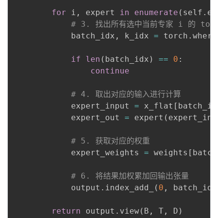
for
 i
,
 expert 
in
enumerate
(
self
.
ex
# 3. 找出所有选中当前专家 i 的 tok
            batch_idx
,
 k_idx 
=
 torch
.
where
if
len
(
batch_idx
)
==
0
:
continue
# 4. 取出对应的输入进行计算
            expert_input 
=
 x_flat
[
batch_id
            expert_out 
=
 expert
(
expert_inp
# 5. 获取对应的权重
            expert_weights 
=
 weights
[
batch
# 6. 将结果加权累加回输出张量
            output
.
index_add_
(
0
,
 batch_idx
return
 output
.
view
(
B
,
 T
,
 D
)