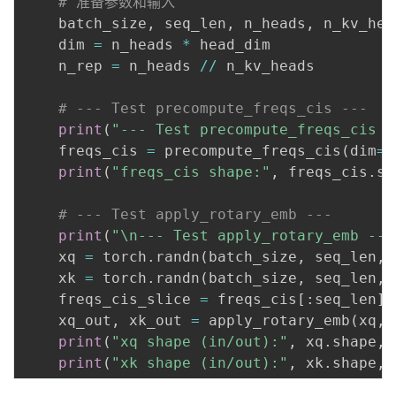
# 准备参数和输入
    batch_size
,
 seq_len
,
 n_heads
,
 n_kv_hea
    dim 
=
 n_heads 
*
 head_dim

    n_rep 
=
 n_heads 
//
 n_kv_heads

# --- Test precompute_freqs_cis ---
print
(
"--- Test precompute_freqs_cis -
    freqs_cis 
=
 precompute_freqs_cis
(
dim
=
h
print
(
"freqs_cis shape:"
,
 freqs_cis
.
sh
# --- Test apply_rotary_emb ---
print
(
"\n--- Test apply_rotary_emb ---
    xq 
=
 torch
.
randn
(
batch_size
,
 seq_len
,
 
    xk 
=
 torch
.
randn
(
batch_size
,
 seq_len
,
 
    freqs_cis_slice 
=
 freqs_cis
[
:
seq_len
]
    xq_out
,
 xk_out 
=
 apply_rotary_emb
(
xq
,
 
print
(
"xq shape (in/out):"
,
 xq
.
shape
,
 
print
(
"xk shape (in/out):"
,
 xk
.
shape
,
 