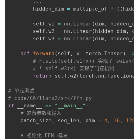
.
.
.
        hidden_dim 
=
 multiple_of 
*
(
(
hidde
        self
.
w1 
=
 nn
.
Linear
(
dim
,
 hidden_di
        self
.
w2 
=
 nn
.
Linear
(
hidden_dim
,
 di
        self
.
w3 
=
 nn
.
Linear
(
dim
,
 hidden_di
def
forward
(
self
,
 x
:
 torch
.
Tensor
)
-
>
 
# F.silu(self.w1(x)) 实现了 swish(x
# * self.w3(x) 实现了门控机制
return
 self
.
w2
(
torch
.
nn
.
functional
# 单元测试
# code/C6/llama2/src/ffn.py
if
 __name__ 
==
"__main__"
:
# 准备参数和输入
    batch_size
,
 seq_len
,
 dim 
=
4
,
16
,
128
# 初始化 FFN 模块