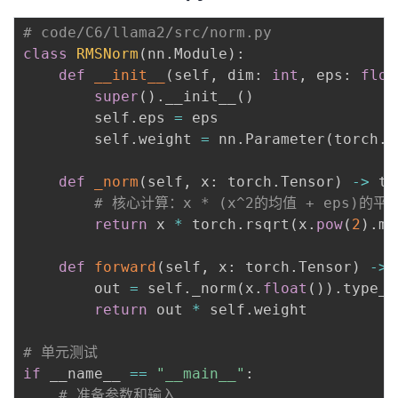
持
建
证
实
的
# code/C6/llama2/src/norm.py
议
验
收
class
RMSNorm
(
nn
.
Module
)
:
def
__init__
(
self
,
 dim
:
int
,
 eps
:
floa
藏
super
(
)
.
__init__
(
)
        self
.
eps 
=
 eps

        self
.
weight 
=
 nn
.
Parameter
(
torch
.
o
def
_norm
(
self
,
 x
:
 torch
.
Tensor
)
-
>
 to
# 核心计算：x * (x^2的均值 + eps)的
return
 x 
*
 torch
.
rsqrt
(
x
.
pow
(
2
)
.
me
def
forward
(
self
,
 x
:
 torch
.
Tensor
)
-
>
 
        out 
=
 self
.
_norm
(
x
.
float
(
)
)
.
type_a
return
 out 
*
 self
.
weight

# 单元测试
if
 __name__ 
==
"__main__"
:
# 准备参数和输入