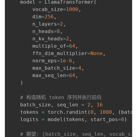
    model 
=
 LlamaTransformer
(
        vocab_size
=
1000
,
        dim
=
256
,
        n_layers
=
2
,
        n_heads
=
8
,
        n_kv_heads
=
2
,
        multiple_of
=
64
,
        ffn_dim_multiplier
=
None
,
        norm_eps
=
1e
-
6
,
        max_batch_size
=
4
,
        max_seq_len
=
64
,
)
# 构造随机 token 序列并执行前向
    batch_size
,
 seq_len 
=
2
,
16
    tokens 
=
 torch
.
randint
(
0
,
1000
,
(
batch
    logits 
=
 model
(
tokens
,
 start_pos
=
0
)
# 期望: [batch_size, seq_len, vocab_siz