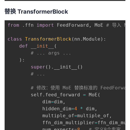
替换 TransformerBlock
from
.
ffn 
import
 FeedForward
,
 MoE 
# 导入 Mo
class
TransformerBlock
(
nn
.
Module
)
:
def
__init__
(
# ... args ...
)
:
super
(
)
.
__init__
(
)
# ...
# 修改：使用 MoE 替换标准的 FeedForwar
        self
.
feed_forward 
=
 MoE
(
            dim
=
dim
,
            hidden_dim
=
4
*
 dim
,
            multiple_of
=
multiple_of
,
            ffn_dim_multiplier
=
ffn_dim_mul
            num_experts
=
8
,
# 定义8个专家