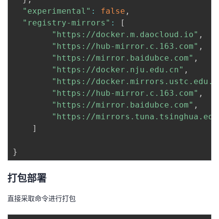
"experimental"
:
false
,
"registry-mirrors"
:
[
"https://docker.m.daocloud.io"
,
"https://hub-mirror.c.163.com"
,
"https://mirror.baidubce.com"
,
"https://docker.nju.edu.cn"
,
"https://docker.mirrors.ustc.edu.c
"https://hub-mirror.c.163.com"
,
"https://mirror.baidubce.com"
,
"https://mirrors.tuna.tsinghua.edu
]
}
打包部署
直接采取命令进行打包