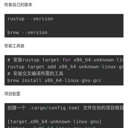
检查自己的版本
者
rustup 
--
version

我
brew 
--
的
我
安装工具链
博
的
我
# 安装rustup target 
for
 x86_64
-
unknown
-
linu
客
论
的
我
rustup target add x86_64
-
unknown
-
linux
-
gnu

# 安装交叉编译所需的工具

坛
圈
的
我
brew install x86_64
-
linux
-
gnu
-
子
直
的
我
项目配置
我
播
活
的
创建一个 
.
cargo
/
config
.
toml 文件在你的项目根目
我
动
关
的
[
target
.
x86_64
-
unknown
-
linux
-
gnu
]