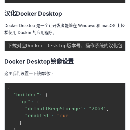
持
建
证
实
的
汉化Docker Desktop
议
验
收
Docker Desktop 是一个让开发者能够在 Windows 和 macOS 上轻
藏
松使用 Docker 的应用程序。
Docker Desktop镜像设置
这里我们设置一下镜像地址
{
"builder"
:
{
"gc"
:
{
"defaultKeepStorage"
:
"20GB"
,
"enabled"
:
true
}
}
,