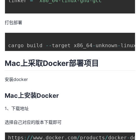
linker 
=
"x86_64-linux-gnu-gcc"
我
注
的
开
的
Programs
发
打包部署
支
者
cargo build 
--
target x86_64
-
unknown
-
linux
-
持
学
Mac上采取Docker部署项目
我
堂
安装docker
的
我
我
Mac上安装Docker
技
的
的
我
1、下载地址
术
云
课
的
我
选择自己对应的版本下载即可
支
声
程
认
的
我
https
:
/
/
www
.
docker
.
com
/
products
/
docker
-
des