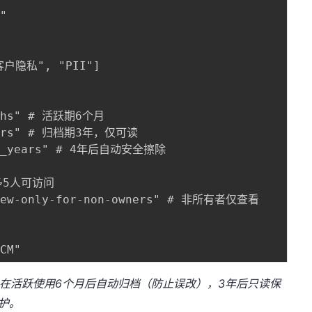
"

客户隐私", "PII"]

nths" # 活跃期6个月

years" # 归档期3年，仅可读

 "4_years" # 4年后自动安全擦除

最多5人可访问

view-only-for-non-owners" # 非所有者仅查看

，在活跃使用6个月后自动归档（防止误改），3年后只读保
护。