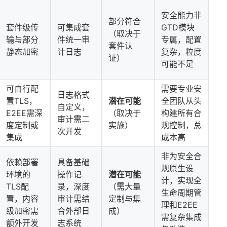
安全能力非
部分符合
套件级传
可集成套
GTD模块
（取决于
输与部分
件统一审
专属，配置
套件认
静态加密
计日志
复杂，粒度
证）
可能不足
可自行配
需要专业安
日志格式
置TLS，
潜在可能
全团队从头
自定义，
E2EE需深
（取决于
构建所有合
审计需二
度定制或
实施）
规控制，总
次开发
集成
成本高
非为安全合
依赖部署
具备基础
规原生设
环境的
操作记
潜在可能
计，实现全
TLS配
录，深度
（需大量
生命周期管
置，内容
审计需结
定制与集
理和E2EE
级加密需
合外部日
成）
需复杂集成
额外开发
志系统