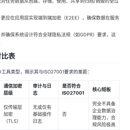
现对任务数据从创建、存储、使用、共享到归档/销毁的全过
更应在应用层实现端到端加密（E2EE），确保数据在服务
并确保系统设计符合全球隐私法规（如GDPR）要求，这
。
对比表
工具类型，揭示其与ISO27001要求的差距：
通信加密
审计与日
是否符合
核心短板
层级
志
ISO27001
完全不具备
仅传输层
无或仅有
企业数据治
加密
基础操作
否
理能力，合
（TLS）
日志
规风险极高