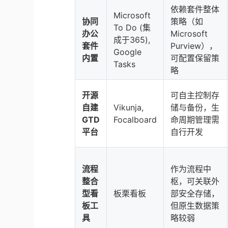
依赖套件整体
Microsoft
协同
策略（如
To Do (集
办公
Microsoft
成于365),
套件
Purview），
Google
内置
可配置保留策
Tasks
略
开源
可自主控制存
自建
Vikunja,
储与备份，生
GTD
Focalboard
命周期管理需
平台
自行开发
流程
作为流程中
整合
枢，可关联外
型看
板栗看板
部安全存储，
板工
但原生数据策
具
略较弱