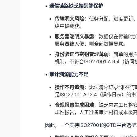
▪️
通信链路缺乏端到端保护
传输明文风险
：任务分配、进度更新
络中被截获。
服务器端明文暴露
：数据仅在传输时加
服务器被入侵，则全部数据暴露。
身份验证与密钥管理薄弱
：简单的用
机制，不符合ISO27001 A.9.4（访
•
审计溯源能力不足
操作不可追溯
：无法清晰记录“谁在何
足ISO27001 A.12.4（操作日志）
合规报告生成困难
：缺乏内置工具将安
规性报告，人工准备审计材料成本极
因此，一个支持ISO27001的GTD平台