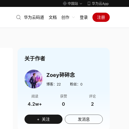
中国站
华为云App
华为云码道
文档
创作
登录
注册
关于作者
Zoey碎碎念
博客：
22
粉丝：
0
阅读
获赞
评论
4.2w+
0
2
+ 关注
发消息