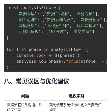
const
 analysisFlow 
=
{
"数据采集"
:
[
"数据工程师"
,
"业务专员"
]
,
"加工清洗"
:
[
"数据治理专员"
,
"数据分析师"
]
,
"建模分析"
:
[
"量化分析师"
,
"风险建模师"
]
,
"可视化呈现"
:
[
"BI开发"
,
"业务主管"
]
}
;
for
(
let
 phase 
in
 analysisFlow
)
{
    console
.
log
(
`
🔹 
${
phase
}
`
)
;
    analysisFlow
[
phase
]
.
forEach
(
role
=>
 co
}
八、常见误区与优化建议
问题
建议策略
数据流程口头沟通、系
强制使用系统任务中定义数据责任
统无记录
视图