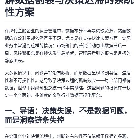
性方案
者
我
在现代金融企业的运营管理中，数据本身不再是稀缺资源，然而数
据的有效利用却依然严重不足，尤其是在支持快速决策方面。实际
的
我
业务中常遇到这样的情况：市场部门的营销活动总比数据滞后一
周，风控警报总是在损失发生后响起，管理层看到的报告是月初的
博
的
我
静态图表。
客
论
的
我
大多数情况下，问题并非没有数据，而是数据呈现的割裂性、滞后
性和不可操作性。这导致了决策过程的孤岛效应——每个部门都有
坛
圈
的
我
数据，但整个组织却缺乏统一的事实基础。这些问题的根源在于缺
少一个全面的、多维度的金融行业数据可视化平台。
子
直
的
我
一、导语：决策失误，不是数据问题，
我
播
活
的
而是洞察链条失控
我
动
关
的
在金融企业的决策流程中，判断的有效性不仅依赖于数据的多寡，