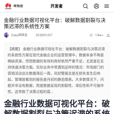
开发者
返
金融行业数据可视化平台：破解数据割裂与决
回
策迟滞的系统性方案
Zoey碎碎念
2026/01/07
1.9w+
举
报
【摘要】 金融行业数据可视化平台：破解数据割裂与决策迟滞
的系统性方案在现代金融企业的运营管理中，数据本身不再是
个
稀缺资源，然而数据的有效利用却依然严重不足，尤其是在支
持快速决策方面。实际业务中常遇到这样的情况：市场部门的
我
人
营销活动总比数据滞后一周，风控警报总是在损失发生后响
起，管理层看到的报告是月初的静态图表。大多数情况下，问
的
主
题并非没有数据，而是数据呈现的割裂性、滞后性和不可操作
性。这导致了决策过程的孤...
开
页
金融行业数据可视化平台：破
发
解数据割裂与决策迟滞的系统