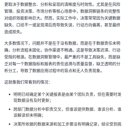
更取决于数据整合、分析和呈现的清晰度与时效性。尤其是在风险
我
注
的
开
管理、投资决策、市场分析等核心场景中，数据洞察链条的完整性
对组织效能影响巨大。然而，实际工作中，决策常常因为关键数据
的
Programs
发
缺失、口径不一或呈现滞后而导致失误，行动方向偏离，甚至最终
造成损失。
支
者
大多数情况下，问题并不是在于没有数据，而是在于数据责任未明
持
学
确，分析流程未固化，协作渠道不畅通。这是导致决策迟滞、行动
受阻的根源。在数据洞察管理中，最严重的不是工具缺失，而是缺
我
堂
乏对每一个数据指标和报表的责任追溯与质量监督，缺乏透明的分
析分工，导致了数据应用过程中的盲点和无人负责现象。
的
我
我
这就像我们常看到的情况：
技
的
的
我
明明已经确定某个关键报表是由某个团队负责，但在需要时发
现数据没有及时更新；
术
云
课
的
我
跨部门数据分析中职责交叉，但谁该提供数据、谁该分析、谁
该解读却未明确；
支
声
程
认
的
我
决策所依据的数据来源和加工步骤没有明确记录，结论受到挑