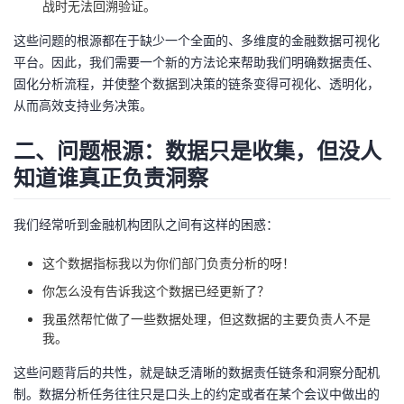
战时无法回溯验证。
持
建
证
实
的
这些问题的根源都在于缺少一个全面的、多维度的金融数据可视化
议
验
收
平台。因此，我们需要一个新的方法论来帮助我们明确数据责任、
固化分析流程，并使整个数据到决策的链条变得可视化、透明化，
藏
从而高效支持业务决策。
二、问题根源：数据只是收集，但没人
知道谁真正负责洞察
我们经常听到金融机构团队之间有这样的困惑：
这个数据指标我以为你们部门负责分析的呀！
你怎么没有告诉我这个数据已经更新了？
我虽然帮忙做了一些数据处理，但这数据的主要负责人不是
我。
这些问题背后的共性，就是缺乏清晰的数据责任链条和洞察分配机
制。数据分析任务往往只是口头上的约定或者在某个会议中做出的