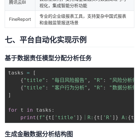
腾讯云BI
视化，集成智能分析功能
专业的企业级报表工具，支持复杂中国式报表
FineReport
和金融监管报送场景
七、平台自动化实现示例
基于数据责任模型分配分析任务
tasks 
=
[
{
"title"
:
"每日风险报告"
,
"R"
:
"风险分析师
{
"title"
:
"客户行为分析"
,
"R"
:
"数据分析师
]
for
 t 
in
 tasks
:
print
(
f"
{
t
[
'title'
]
}
｜R:
{
t
[
'R'
]
}
 A:
{
t
[
生成金融数据分析结构图