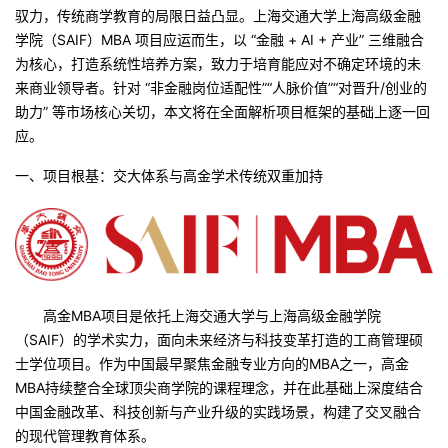
驭力，传统商学教育的局限日益凸显。上海交通大学上海高级金融
者
学院（SAIF）MBA 项目应运而生，以 “金融 + AI + 产业” 三维融合
为核心，打造系统性培养方案，致力于培育能应对不确定环境的未
我
来商业领导者。针对 “非金融岗位适配性”“人脉价值”“对晋升
/
创业的
助力” 等市场核心关切，本文将在全面解析项目框架的基础上逐一回
的
我
应。
一、项目根基：交大体系与高金学术传统双重加持
博
的
我
客
论
的
我
坛
圈
的
我
高金MBA项目是依托上海交通大学与上海高级金融学院
子
直
的
我
（SAIF）的学术实力，面向未来经济与科技变革打造的工商管理硕
士学位项目。作为中国最早聚焦金融专业方向的MBA之一，高金
我
播
活
的
MBA持续整合全球顶尖商学院的课程理念，并在此基础上深度结合
中国金融改革、科技创新与产业升级的实践场景，构建了交叉融合
我
动
关
的
的现代管理教育体系。