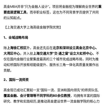
我
注
的
开
高金MBA并非“只为金融人设计”。项目将金融视为理解商业世界的
重
要底层逻辑工具
，而非职业标签，这也为不同背景学员提供了共同
的
Programs
发
的认知起点。
【
上海交通大学上海高级金融学院
优势】
支
者
1、全域战略布局
持
学
除
上海徐汇校区
外，高金还先后在
北京和深圳设立高金北京中心、
我
堂
大湾区中心
，并入驻
上海交通大学“交·通之窗”设立大虹桥中心
，不
仅在国内金融行业聚集度最高的三个城市完成战略布局，同时为推
的
我
我
动虹桥国际开放枢纽能级提升、服务长三角一体化高质量发展作出
贡献。
技
的
的
我
2、
国际一流师资
术
云
课
的
我
高金现已成功汇聚起一支“国际一流、亚洲和国内领先”的师资队伍,
覆盖金融、会计管理等不同学科的80余位教授
，均拥有丰富的国际
支
声
程
认
的
我
研究、教学和实践经历,是推动高金建设世界一流金融学院的核心力