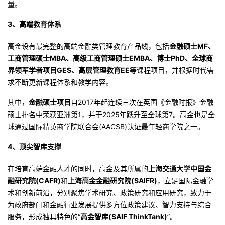
量。
持
建
证
实
的
3、
高端教育体系
议
验
收
高金设有最完整的高端金融类管理教育产品线，包括
金融硕士MF、
藏
工商管理硕士MBA、高级工商管理硕士EMBA、博士PhD、全球商
界领军学者项目GES、高层管理教育EE
等课程项目，并根据时代需
求不断更新课程体系和教学内容。
其中，
金融硕士项目
自2017年起连续三次在英国《金融时报》金融
硕士排名中荣获亚洲第1，并于2025年跃升至全球第7。高金也是全
球通过国际精英商学院联合会(AACSB)认证最年轻商学院之一。
4、
顶尖智库支撑
在培育高端金融人才的同时，高金及其所属的
上海交通大学中国金
融研究院(CAFR)
和
上海高金金融研究院(SAIFR)
，立足国际金融学
术和创新前沿，分别聚焦学术研究、政策研究和应用研究，致力于
为政府部门和金融行业发展提供多方位政策建议、智力支持与综合
服务，形成独具特色的“
高金智库(SAIF ThinkTank)
”。