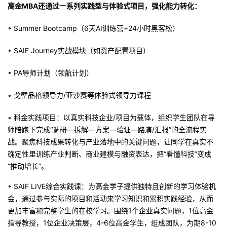
高金MBA还通过一系列实践型与体验式项目，强化能力转化：
•
Summer
Bootcamp（6天AI训练营+24小时黑客松）
•
SAIF
Journey实战模块（如资产配置项目）
•
PA导师计划（领航计划）
•
戈壁品格领导力/亚沙赛等体验式领导力课程
•
科金实践项目
：
以真实科技企业/项目为载体，组织学生团队在导
师陪跑下完成“调研—拆解—方案—验证—路演/汇报”的全流程实
战。聚焦科技成果转化与产业落地中的关键问题，让同学在真实不
确定性里训练产业判断、商业建模与融资表达，把“看懂科技”变成
“推动增长”。
•
SAIF LIVE综合实践课
：
为高金学子提供独特且创新的学习体验机
会，通过参与实际的项目和活动来学习知识和累积实践经验，从而
更加丰富和完整学生的在校学习。围绕1个企业真实问题，1位高金
指导教授，1位企业决策层，4-6位高金学生，组成团队，为期8-10