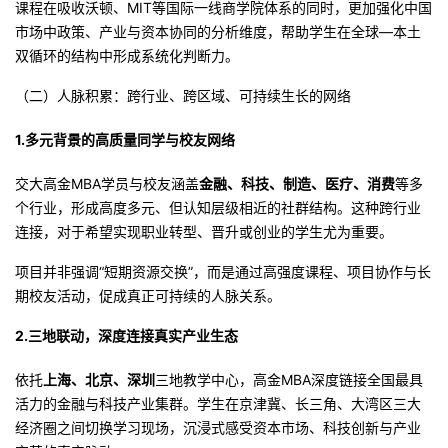
课程
在吸收
沃顿、MIT等国际一线商学院体系的同时，更加强化中国
市场中政策、产业与资本协同的分析维度，帮助学生在全球—本土
双循环的结构中形成系统化判断力。
（二）人脉积累：跨行业、跨区域、可持续生长的网络
1.多元背景的高质量同学与校友网络
交大高金MBA学员与校友
涵盖
金融、科技、制造、医疗、消费
等多
个行业，形成高度多元、但认知层级相近的社群结构。这种跨行业
连接，对于希望实现职业转型、晋升或创业的学生尤为重要。
项目并非强调“短期资源交换”，而是通过高强度课程、项目协作与长
期校友活动，促成真正可持续的人脉关系。
2.三地联动，深度连接真实产业生态
依托
上海、北京、深圳
三地教学中心，高金MBA深度链接全国最具
活力的金融与科技产业集群。学生在京津冀、长三角、大湾区三大
经济圈之间切换学习现场，沉浸式感受资本市场、科技创新与产业