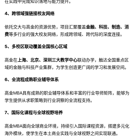
在实践中完成知识落地与能力提升
。
4、跨领域强链接校友网络
依托交大与高金的资源优势，项目汇聚覆盖
金融、科技、制造、消
费
等多行业的强大校友网络，形成跨领域、跨代际的深度连接
。
5、多校区联动覆盖全国核心区域
高金在
上海、北京、深圳三大
教学中心
联动办学
，触达全国重点区
域的金融与科技产业集群，为学生创造更广阔的学习和发展空间
。
6、全流程成熟职业辅导体系
高金MBA
具有
成熟的职业辅导体系和丰富的行业导师矩阵，能够为
学生提供从求职策略到行业洞察的全流程支持
。
7、
国际化课程与全球视野培养
高金MBA面向全球商业环境，持续引入国际课程资源，搭建多元化
海外模块，使学生在本土商业实践与全球视野之间实现联通
。