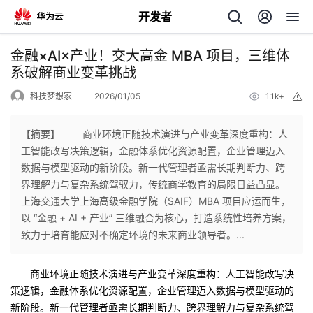
开发者
返
金融×AI×产业！交大高金 MBA 项目，三维体
回
系破解商业变革挑战
科技梦想家
2026/01/05
1.1k+
举
报
【摘要】 商业环境正随技术演进与产业变革深度重构：人
工智能改写决策逻辑，金融体系优化资源配置，企业管理迈入
个
数据与模型驱动的新阶段。新一代管理者亟需长期判断力、跨
界理解力与复杂系统驾驭力，传统商学教育的局限日益凸显。
我
人
上海交通大学上海高级金融学院（SAIF）MBA 项目应运而生，
以 “金融 + AI + 产业” 三维融合为核心，打造系统性培养方案，
的
主
致力于培育能应对不确定环境的未来商业领导者。...
开
页
商业环境正随技术演进与产业变革深度重构：人工智能改写决
策逻辑，金融体系优化资源配置，企业管理迈入数据与模型驱动的
发
新阶段。新一代管理者亟需长期判断力、跨界理解力与复杂系统驾