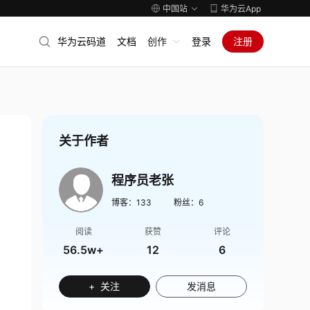
中国站
华为云App
华为云码道
文档
创作
登录
注册
关于作者
程序员老张
博客：
133
粉丝：
6
阅读
获赞
评论
56.5w+
12
6
+ 关注
发消息