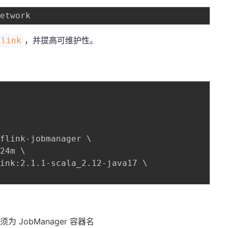
，并提高可维护性。
-link
=
flink-jobmanager 
\
024m 
\
link:2.1.1-scala_2.12-java17 
\
必须为 JobManager 容器名