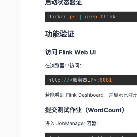
启动状态验证
docker 
ps
|
grep
功能验证
访问 Flink Web UI
在浏览器中访问：
http
:
/
/
<
服务器
IP
>
:
8081
若能看到 Flink Dashboard，并显示已
提交测试作业（WordCount）
进入 JobManager 容器：