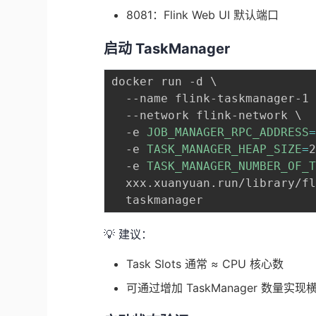
8081：Flink Web UI 默认端口
启动 TaskManager
docker run -d 
\
  --name flink-taskmanager-1
  --network flink-network 
\
  -e 
JOB_MANAGER_RPC_ADDRESS
  -e 
TASK_MANAGER_HEAP_SIZE
=
  -e 
TASK_MANAGER_NUMBER_OF_
  xxx.xuanyuan.run/library/f
💡 建议：
Task Slots 通常 ≈ CPU 核心数
可通过增加 TaskManager 数量实