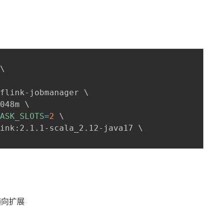
 
\
=
flink-jobmanager 
\
2048m 
\
TASK_SLOTS
=
2
\
link:2.1.1-scala_2.12-java17 
\
现横向扩展