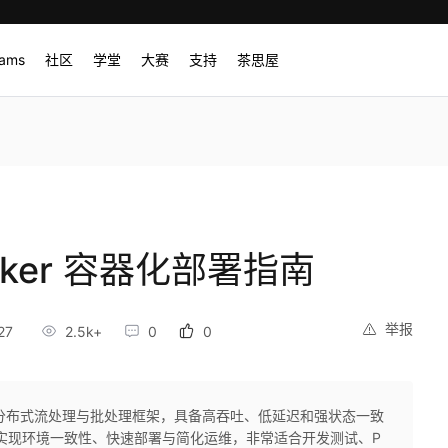
rams
社区
学堂
大赛
支持
茶思屋
Docker 容器化部署指南
举报
27
2.5k+
0
0
大的开源分布式流处理与批处理框架，具备高吞吐、低延迟和强状态一致
nk，可实现环境一致性、快速部署与简化运维，非常适合开发测试、P