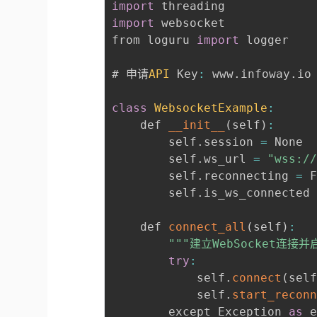
import
import
 websocket

from loguru 
import
 logger

# 申请
API
 Key
:
 www
.
infoway
.
io

class
WebsocketExample
:
    def 
__init__
(
self
)
:
        self
.
session 
=
 None

        self
.
ws_url 
=
"wss:/
        self
.
reconnecting 
=
 F
        self
.
is_ws_connected
    def 
connect_all
(
self
)
:
""
"建立WebSocket连接
try
:
            self
.
connect
(
sel
            self
.
start_recon
        except Exception 
as
 