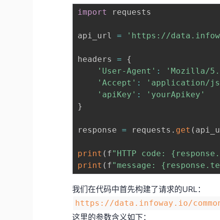
import
 requests

api_url 
=
'https://data.info
headers 
=
{
'User-Agent'
:
'Mozilla/5
'Accept'
:
'application/j
'apiKey'
:
'yourApikey'
}
response 
=
 requests
.
get
(
api_
print
(
f
"HTTP code: {response
print
(
f
"message: {response.t
我们在代码中首先构建了请求的URL：
https://data.infoway.io/commo
这里的参数含义如下：