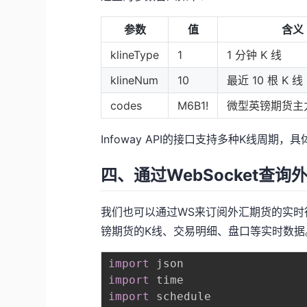
参数
值
含义
klineType
1
1 分钟 K 线
klineNum
10
最近 10 根 K 线
codes
M6B1!
微型英镑期货主
Infoway API的接口支持多种K线周期，
四、通过WebSocket查
我们也可以通过WS来订阅外汇期货的实时
镑期货的K线、交易明细、盘口等实时数
import
import
import