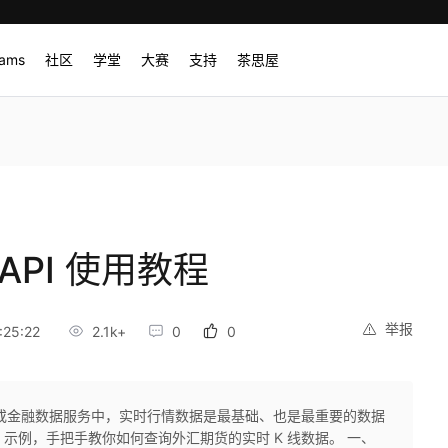
rams
社区
学堂
大赛
支持
茶思屋
PI 使用教程
举报
:25:22
2.1k+
0
0
或金融数据服务中，实时行情数据是最基础、也是最重要的数据
PI 示例，手把手教你如何查询外汇期货的实时 K 线数据。 一、