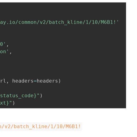
way.io/common/v2/batch_kline/1/10/M6B1!'
.0'
,
son'
,
url
,
 headers
=
headers
)
.status_code}"
)
ext}"
)
n/v2/batch_kline/1/10/M6B1!