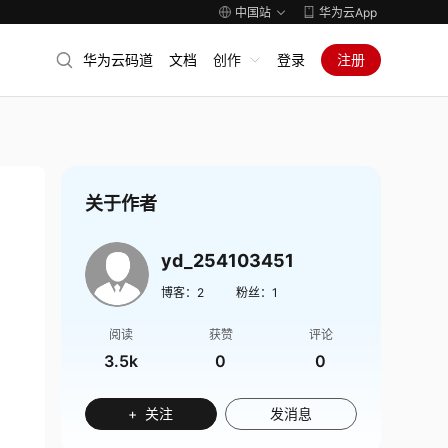
中国站
华为云App
华为云码道
文档
创作
登录
注册
关于作者
yd_254103451
博客：
2
粉丝：
1
阅读
获赞
评论
3.5k
0
0
+ 关注
发消息