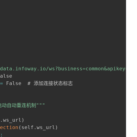
/data.infoway.io/ws?business=common&apikey=yo
alse

 
=
 False  # 添加连接状态标志

并启动自动重连机制"
""
f
.
ws_url
)
nection
(
self
.
ws_url
)
e
: