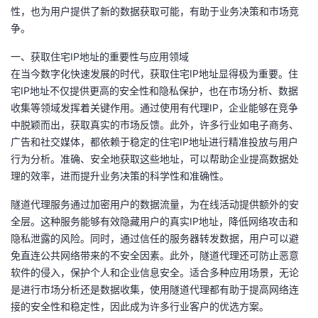
性，也为用户提供了新的数据获取可能，有助于业务决策和市场竞
的
Programs
发
者
争。
一、获取住宅IP地址的重要性与应用领域
支
者
我
在当今数字化快速发展的时代，获取住宅IP地址显得极为重要。住
宅IP地址不仅提供更高的安全性和隐私保护，也在市场分析、数据
持
学
的
我
收集等领域发挥着关键作用。通过使用有代理IP，企业能够在竞争
中脱颖而出，获取真实的市场反馈。此外，许多行业如电子商务、
我
堂
博
的
我
广告和社交媒体，都依赖于稳定的住宅IP地址进行精准投放与用户
行为分析。准确、安全地获取这些地址，可以帮助企业提高数据处
的
我
客
论
的
我
我
理的效率，进而提升业务决策的科学性和准确性。
技
的
坛
圈
的
我
的
我
隧道代理服务通过加密用户的数据流量，为在线活动提供额外的安
全层。这种服务能够有效隐藏用户的真实IP地址，降低网络攻击和
术
云
子
直
的
我
课
的
我
隐私泄露的风险。同时，通过信任的服务器转发数据，用户可以避
免直连公共网络带来的不安全因素。此外，隧道代理还可防止恶意
支
声
播
活
的
程
认
的
我
软件的侵入，保护个人和企业信息安全。适合多种应用场景，无论
是进行市场分析还是数据收集，使用隧道代理都有助于提高网络连
持
建
动
关
证
实
的
接的安全性和稳定性，因此成为许多行业客户的优选方案。