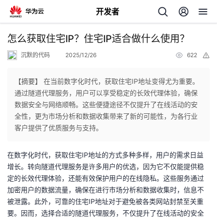
开发者
返
怎么获取住宅IP？住宅IP适合做什么使用？
回
沉默的代码
2025/12/26
622
举
报
【摘要】 在当前数字化时代，获取住宅IP地址变得尤为重要。
通过隧道代理服务，用户可以享受稳定的长效代理体验，确保
数据安全与网络顺畅。这些便捷途径不仅提升了在线活动的安
个
全性，更为市场分析和数据收集带来了新的可能性，为各行业
客户提供了优质服务与支持。
我
人
在数字化时代，获取住宅IP地址的方式多种多样，用户的需求日益
我
的
主
增长。转向隧道代理服务是许多用户的优选，因为它不仅能提供稳
定的长效代理体验，还能有效保护用户的在线隐私。这些服务通过
我
的
开
页
加密用户的数据流量，确保在进行市场分析和数据收集时，信息不
被泄露。此外，可靠的住宅IP地址对于避免被各类网站封禁至关重
我
的
开
发
要。因而，选择合适的隧道代理服务，不仅提升了在线活动的安全