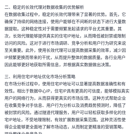
议
注
验
收
二、稳定的长效代理对数据收集的优势解析
在数据收集过程中，稳定的长效代理带来了显著的优势。首先，它
藏
确保了持续的网络连接，使用户能够在不间断的状态下进行大量数
据提取。这种稳定性对于需要频繁发起请求的平台尤其重要。其
次，长效代理能够提供真实的住宅IP地址，从而降低被封禁或限制
访问的风险。这对于进行市场调研、竞争分析和用户行为研究来说
至关重要。此外，使用长效代理可以提高数据采集的效率，减少因
IP频繁更换而带来的干扰，从而提升整体的数据质量。各行业用户
因此能够更好地获取所需信息，并根据真实数据做出决策。
三、利用住宅IP地址优化市场分析策略
在市场分析过程中，使用住宅IP地址可以显著提高数据准确性和有
效性。相比于数据中心IP，住宅IP具有更高的可信度，能够模拟真实
用户的网络行为，从而获得更真实的市场反馈。这种方式帮助企业
在收集竞争对手信息、用户行为分析以及消费趋势预测时，降低了
被封禁的风险。通过隧道代理服务，用户可以轻松获取多样化的住
宅IP地址，不受地理限制，有效扩展数据采集范围。这种灵活性使
得企业能够更全面地了解市场动态，从而制定更精准的营销策略，
提升整体业务竞争力。