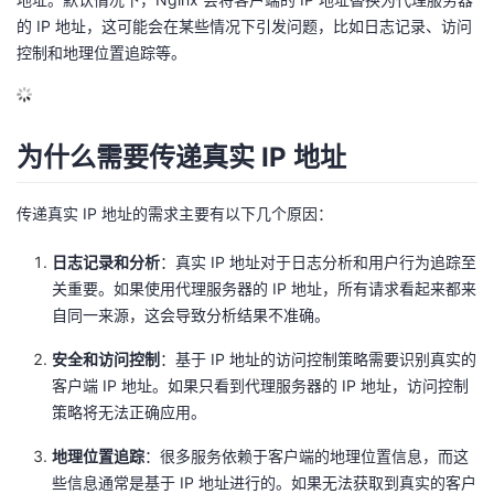
的 IP 地址，这可能会在某些情况下引发问题，比如日志记录、访问
的
Programs
发
者
控制和地理位置追踪等。
支
者
我
持
学
的
我
为什么需要传递真实 IP 地址
我
堂
博
的
我
传递真实 IP 地址的需求主要有以下几个原因：
的
我
客
论
的
我
我
日志记录和分析
：真实 IP 地址对于日志分析和用户行为追踪至
关重要。如果使用代理服务器的 IP 地址，所有请求看起来都来
技
的
坛
圈
的
我
的
我
自同一来源，这会导致分析结果不准确。
术
云
子
直
的
我
课
的
我
安全和访问控制
：基于 IP 地址的访问控制策略需要识别真实的
客户端 IP 地址。如果只看到代理服务器的 IP 地址，访问控制
支
声
播
活
的
程
认
的
我
策略将无法正确应用。
地理位置追踪
：很多服务依赖于客户端的地理位置信息，而这
持
建
动
关
证
实
的
些信息通常是基于 IP 地址进行的。如果无法获取到真实的客户