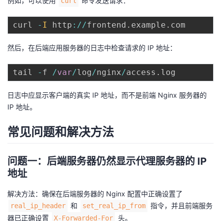
例如，可以使用
命令发送请求：
curl
curl 
-
I
 http
:
/
/
frontend
.
example
.
然后，在后端应用服务器的日志中检查请求的 IP 地址：
tail 
-
f 
/
var
/
log
/
nginx
/
access
.
日志中应显示客户端的真实 IP 地址，而不是前端 Nginx 服务器的
IP 地址。
常见问题和解决方法
问题一：后端服务器仍然显示代理服务器的 IP
地址
解决方法：确保在后端服务器的 Nginx 配置中正确设置了
和
指令，并且前端服务
real_ip_header
set_real_ip_from
器已正确设置
头。
X-Forwarded-For