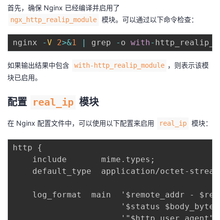
首先，确保 Nginx 已经编译并启用了
模块。可以通过以下命令检查：
ngx_http_realip_module
nginx 
-
V
2
>
&
1
|
 grep 
-
o 
with
-
如果输出结果中包含
，则表示该模
with-http_realip_module
块已启用。
配置
real_ip
模块
在 Nginx 配置文件中，可以使用以下配置来启用
模块：
real_ip
http {

    include       mime.types;

    default_type  application/octet-stream;
    log_format  main  '$remote_addr - $rem
                      '$status $body_bytes
                      '"$http_user_agent" 