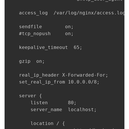
    access_log  /var/log/nginx/access.log  
    sendfile        on;

    #tcp_nopush     on;

    keepalive_timeout  65;

    gzip  on;

    real_ip_header X-Forwarded-For;

    set_real_ip_from 10.0.0.0/8;

    server {

        listen       80;

        server_name  localhost;

        location / {
