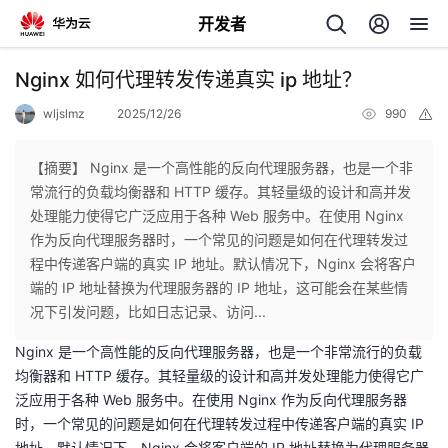
开发者
返
Nginx 如何代理转发传递真实 ip 地址？
回
wljslmz
2025/12/26
990
举
报
【摘要】 Nginx 是一个高性能的反向代理服务器，也是一个非
常流行的负载均衡器和 HTTP 缓存。其轻量级的设计和高并发
处理能力使得它广泛应用于各种 Web 服务中。在使用 Nginx
个
作为反向代理服务器时，一个常见的问题是如何在代理转发过
程中传递客户端的真实 IP 地址。默认情况下，Nginx 会将客户
我
人
端的 IP 地址替换为代理服务器的 IP 地址，这可能会在某些情
况下引发问题，比如日志记录、访问...
我
的
主
Nginx 是一个高性能的反向代理服务器，也是一个非常流行的负载
均衡器和 HTTP 缓存。其轻量级的设计和高并发处理能力使得它广
我
的
开
页
泛应用于各种 Web 服务中。在使用 Nginx 作为反向代理服务器
时，一个常见的问题是如何在代理转发过程中传递客户端的真实 IP
我
的
开
发
地址。默认情况下，Nginx 会将客户端的 IP 地址替换为代理服务器