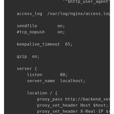
                      '"$http_user_agent" 
    access_log  /var/log/nginx/access.log  
    sendfile        on;

    #tcp_nopush     on;

    keepalive_timeout  65;

    gzip  on;

    server {

        listen       80;

        server_name  localhost;

        location / {

            proxy_pass http://backend_serve
            proxy_set_header Host $host;

            proxy_set_header X-Real-IP $rem