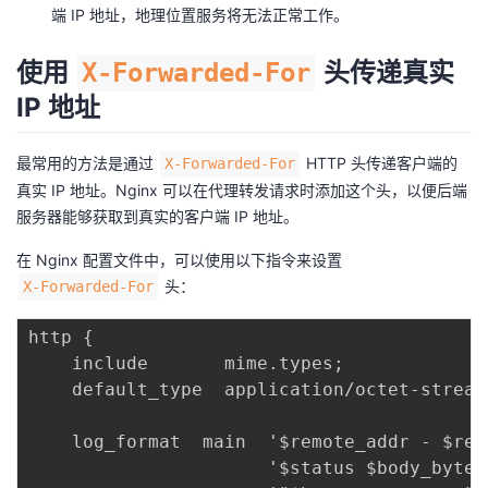
端 IP 地址，地理位置服务将无法正常工作。
议
注
验
收
使用
头传递真实
X-Forwarded-For
藏
IP 地址
最常用的方法是通过
HTTP 头传递客户端的
X-Forwarded-For
真实 IP 地址。Nginx 可以在代理转发请求时添加这个头，以便后端
服务器能够获取到真实的客户端 IP 地址。
在 Nginx 配置文件中，可以使用以下指令来设置
头：
X-Forwarded-For
http {

    include       mime.types;

    default_type  application/octet-stream;
    log_format  main  '$remote_addr - $rem
                      '$status $body_bytes