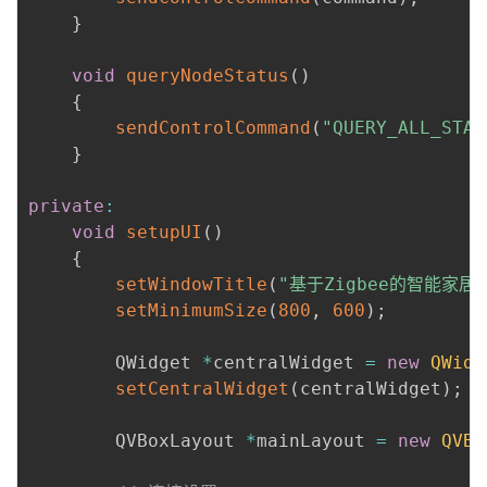
}
void
queryNodeStatus
(
)
{
sendControlCommand
(
"QUERY_ALL_STAT
}
private
:
void
setupUI
(
)
{
setWindowTitle
(
"基于Zigbee的智能家居
setMinimumSize
(
800
,
600
)
;
        QWidget 
*
centralWidget 
=
new
QWidg
setCentralWidget
(
centralWidget
)
;
        QVBoxLayout 
*
mainLayout 
=
new
QVBo