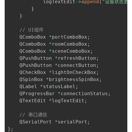
            logTextEdit
-
>
append
(
"设备状态更新
}
}
// UI组件
    QComboBox 
*
portComboBox
;
    QComboBox 
*
roomComboBox
;
    QComboBox 
*
sceneComboBox
;
    QPushButton 
*
refreshButton
;
    QPushButton 
*
connectButton
;
    QCheckBox 
*
lightOnCheckBox
;
    QSpinBox 
*
brightnessSpinBox
;
    QLabel 
*
statusLabel
;
    QProgressBar 
*
connectionStatus
;
    QTextEdit 
*
logTextEdit
;
// 串口通信
    QSerialPort 
*
serialPort
;
}
;