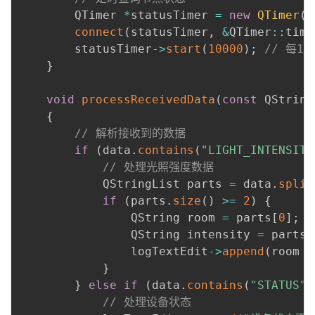
        QTimer 
*
statusTimer 
=
new
QTimer
(
t
connect
(
statusTimer
,
&
QTimer
:
:
time
        statusTimer
-
>
start
(
10000
)
;
// 每1
}
void
processReceivedData
(
const
 QString
{
// 解析接收到的数据
if
(
data
.
contains
(
"LIGHT_INTENSITY
// 处理光照强度数据
            QStringList parts 
=
 data
.
split
if
(
parts
.
size
(
)
>=
2
)
{
                QString room 
=
 parts
[
0
]
;
                QString intensity 
=
 parts
[
                logTextEdit
-
>
append
(
room 
+
}
}
else
if
(
data
.
contains
(
"STATUS"
)
// 处理设备状态