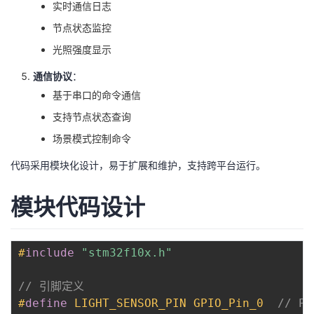
实时通信日志
节点状态监控
光照强度显示
通信协议
：
基于串口的命令通信
支持节点状态查询
场景模式控制命令
代码采用模块化设计，易于扩展和维护，支持跨平台运行。
模块代码设计
#
include
"stm32f10x.h"
// 引脚定义
#
define
LIGHT_SENSOR_PIN
GPIO_Pin_0  
// P