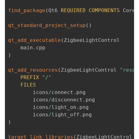
find_package
(
Qt6 
REQUIRED
COMPONENTS
 Core 
qt_standard_project_setup
(
)
qt_add_executable
(
ZigbeeLightControl

    main
.
)
qt_add_resources
(
ZigbeeLightControl 
"resou
PREFIX
"/"
FILES
        icons
/
connect
.
png

        icons
/
disconnect
.
png

        icons
/
light_on
.
png

        icons
/
light_off
.
)
target_link_libraries
(
ZigbeeLightControl Q