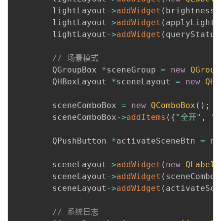
        lightLayout
-
>
addWidget
(
brightnessS
        lightLayout
-
>
addWidget
(
applyLightB
        lightLayout
-
>
addWidget
(
queryStatus
// 场景模式
        QGroupBox 
*
sceneGroup 
=
new
QGroup
        QHBoxLayout 
*
sceneLayout 
=
new
QHB
        sceneComboBox 
=
new
QComboBox
(
)
;
        sceneComboBox
-
>
addItems
(
{
"全开"
,
"
        QPushButton 
*
activateSceneBtn 
=
ne
        sceneLayout
-
>
addWidget
(
new
QLabel
(
        sceneLayout
-
>
addWidget
(
sceneComboB
        sceneLayout
-
>
addWidget
(
activateSce
// 系统日志