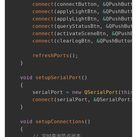
connect
(
connectButton
,
&
QPushButto
connect
(
applyLightBtn
,
&
QPushButto
connect
(
applyLightBtn
,
&
QPushButto
connect
(
queryStatusBtn
,
&
QPushButt
connect
(
activateSceneBtn
,
&
QPushBu
connect
(
clearLogBtn
,
&
QPushButton
:
refreshPorts
(
)
;
}
void
setupSerialPort
(
)
{
        serialPort 
=
new
QSerialPort
(
this
)
connect
(
serialPort
,
&
QSerialPort
:
:
}
void
setupConnections
(
)
{
// 定时查询节点状态