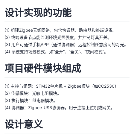
我
注
的
开
设计实现的功能
的
Programs
发
(1) 组建Zigbee无线网络，包含协调器、路由器和终端设备。
支
者
(2) 终端设备节点能监测环境光照强度，并控制灯具开关。
(3) 用户可通过手机APP（通过协调器）远程控制任意房间的灯光。
持
学
(4) 系统支持场景模式，如“全开”、“全关”、“夜间模式”。
我
堂
项目硬件模块组成
的
我
我
(1) 主控与组网：STM32单片机 + Zigbee模块（如CC2530）。
(2) 传感模块：光敏电阻模块。
技
的
的
我
(3) 执行模块：继电器模块。
(4) 协调器：Zigbee-USB协调器，用于连接上位机或网关。
术
云
课
的
我
设计意义
支
声
程
认
的
我