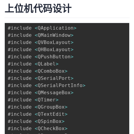
上位机代码设计
#include 
<
QApplication
>
#include 
<
QMainWindow
>
#include 
<
QVBoxLayout
>
#include 
<
QHBoxLayout
>
#include 
<
QPushButton
>
#include 
<
QLabel
>
#include 
<
QComboBox
>
#include 
<
QSerialPort
>
#include 
<
QSerialPortInfo
>
#include 
<
QMessageBox
>
#include 
<
QTimer
>
#include 
<
QGroupBox
>
#include 
<
QTextEdit
>
#include 
<
QSpinBox
>
#include 
<
QCheckBox
>