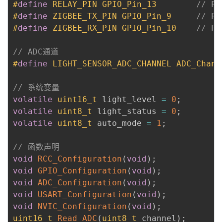
#
define
RELAY_PIN
GPIO_Pin_13        
// P
#
define
ZIGBEE_TX_PIN
GPIO_Pin_9     
// PA
#
define
ZIGBEE_RX_PIN
GPIO_Pin_10    
// PA
// ADC通道
#
define
LIGHT_SENSOR_ADC_CHANNEL
ADC_Chann
// 系统变量
volatile
uint16_t
 light_level 
=
0
;
volatile
uint8_t
 light_status 
=
0
;
volatile
uint8_t
 auto_mode 
=
1
;
// 函数声明
void
RCC_Configuration
(
void
)
;
void
GPIO_Configuration
(
void
)
;
void
ADC_Configuration
(
void
)
;
void
USART_Configuration
(
void
)
;
void
NVIC_Configuration
(
void
)
;
uint16_t
Read_ADC
(
uint8_t
 channel
)
;