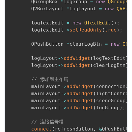
        QGroupBox 
*
logGroup 
=
new
QGroupBo
        QVBoxLayout 
*
logLayout 
=
new
QVBox
        logTextEdit 
=
new
QTextEdit
(
)
;
        logTextEdit
-
>
setReadOnly
(
true
)
;
        QPushButton 
*
clearLogBtn 
=
new
QPu
        logLayout
-
>
addWidget
(
logTextEdit
)
;
        logLayout
-
>
addWidget
(
clearLogBtn
)
;
// 添加到主布局
        mainLayout
-
>
addWidget
(
connectionGr
        mainLayout
-
>
addWidget
(
lightControl
        mainLayout
-
>
addWidget
(
sceneGroup
)
;
        mainLayout
-
>
addWidget
(
logGroup
)
;
// 连接信号槽
connect
(
refreshButton
,
&
QPushButto