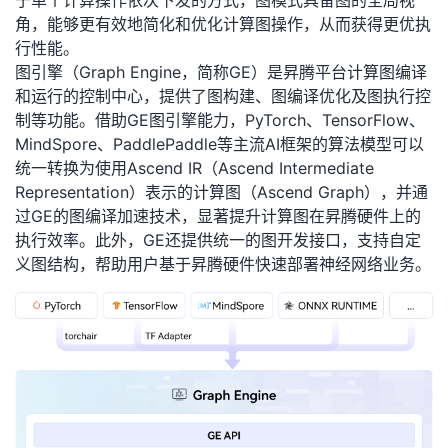
于单个计算操作依次下发的方式，图模式具备图的全局视
角，能够更有效地简化和优化计算图操作，从而获得更优执
者
行性能。
图引擎（
Graph Engine
，简称
GE
）
是昇腾平台
计算图编译
我
和运行的控制中心
，
提供了图构建、图编译优化及图执行控
制等功能
。
借助
GE
图引擎能力，
PyTorch
、
TensorFlow
、
的
我
MindSpore
、
PaddlePaddle
等主流
AI
框架的算法模型可以
统一转换为使用
Ascend IR
（
Ascend Intermediate
博
的
我
Representation
）表示的计算图（
Ascend Graph
），并通
过
GE
的图编译加速技术，显著提升计算图在昇腾硬件上的
客
论
的
我
执行效率。此外，
GE
还提供统一的图开发接口，支持自定
义图结构，帮助用户基于昇腾硬件快速部署神经网络业务
。
坛
圈
的
我
子
直
的
我
我
播
活
的
我
动
关
的