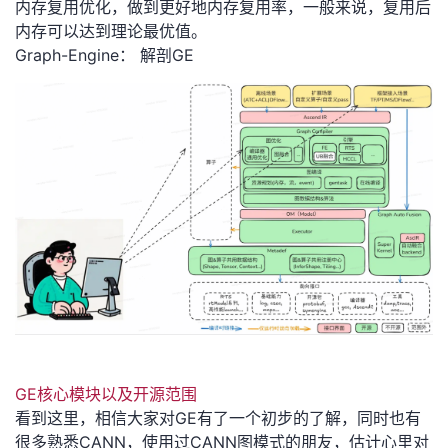
内存复用优化，做到更好地内存复用率，一般来说，复用后
持
建
证
实
的
内存可以达到理论最优值
。
G
raph-
Engine
：
解剖GE
议
验
收
藏
GE核心模块以及开源范围
看到这里，相信大家对GE
有了一个初步的了解
，同时也有
很多熟悉CANN，使用过CANN图模式的朋友，估计心里对