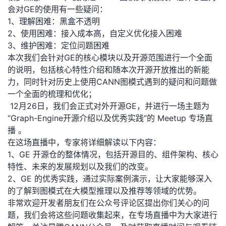
会对GE的使用有一些
疑问
：
1
、
理解困难
：
黑盒不透明
2
、
使用困难
：
接入成本高
，
自定义优化接入困难
3
、
维护困难
：
定位问题困难
本次我们会针对GE的核心模块以及开源范围进行一个全面
的说明，包括核心特性介绍和随本次开源开放推出的新能
力，同时针对历史上使用CANN图模式遇到的疑问和问题做
一个全面的梳理和优化；
12月26日，我们会正式对外开源
GE
，并
进行
一场主题为
“
Graph-
Engine
开源介绍以及优
秀实践
”的 Meetup 专场直
播
。
在这场直播中，专家将详细解读以下内容
：
1
、
GE
开源仓的整体情况，包括开源目的
、
组件架构
、核心
特性、
未来的发展规划以及我们的改变
。
2、
GE
的
优秀实践
，通过实际案例演示，让大家能够
深入
的了解到图模式在大模型推理以及推荐等领域的优势
。
非常欢迎开发者朋友们在公众号评论区提出你们关心的问
题，我们会将这些问题收集起来，在专场直播中为大家进行