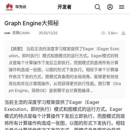
开发者
返
Graph Engine大揭秘
回
昇腾CANN
2025/12/25
2.8w+
举
报
【摘要】 当前主流的深度学习框架提供了Eager（Eager Exec
ution，即时执行）模式和图模式的运行方式。Eager模式的特
点是每个计算操作下发后立即执行，而图模式则是将所有计算
个
操作构造成一张图，以图的形式下发执行。相较于单个计算操
作依次下发的方式，图模式具备图的全局视角，能够更有效地
我
人
简化和优化计算图操作，从而获得更优执行性能。图引擎（Gra
ph Engine，简称GE）是昇腾平台计算图编译...
的
主
当前主流的深度学习框架提供了
Eager
（
Eager
Execution
，即时执行）模式和图模式的运行方式。
Eager
开
页
模式的特点是每个计算操作下发后立即执行，而图模式则是
将所有计算操作构造成一张图，以图的形式下发执行。
相较
发