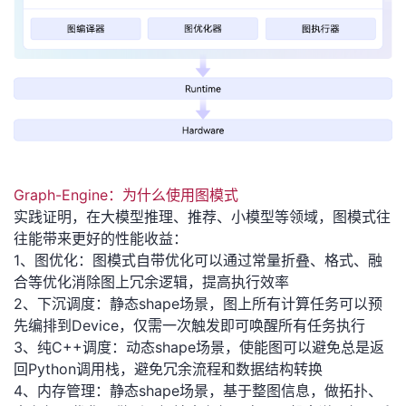
我
注
的
开
的
Programs
发
支
者
持
学
G
raph-
Engine
：
为什么使用图模式
我
堂
实践证明，在大模型推理、推荐、小模型等领域，图模式往
往能带来更好的性能收益：
的
我
我
1、
图优化
：图模式自带优化可以通过常量折叠、格式、融
合等优化消除图上冗余逻辑，提高执行效率
技
的
的
我
2、
下沉调度
：静态shape场景，图上所有计算任务可以预
先编排到Device，仅需一次触发即可唤醒所有任务执行
术
云
课
的
我
3、
纯C++调度
：动态shape场景，使能图可以避免总是返
回Python调用栈，避免冗余流程和数据结构转换
支
声
程
认
的
我
4、
内存管理
：静态shape场景，基于整图信息，做拓扑、