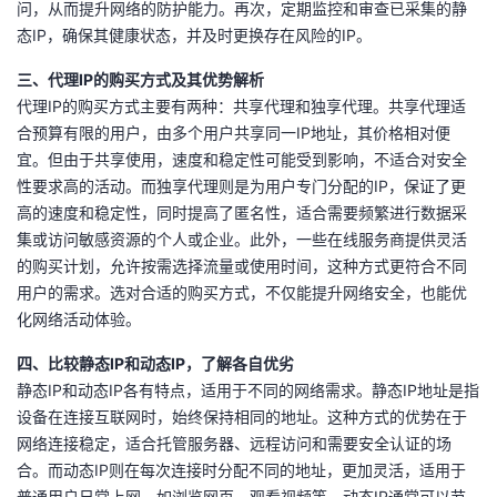
问，从而提升网络的防护能力。再次，定期监控和审查已采集的静
我
注
的
开
态IP，确保其健康状态，并及时更换存在风险的IP。
的
Programs
发
三、代理IP的购买方式及其优势解析
代理IP的购买方式主要有两种：共享代理和独享代理。共享代理适
支
合预算有限的用户，由多个用户共享同一IP地址，其价格相对便
者
宜。但由于共享使用，速度和稳定性可能受到影响，不适合对安全
持
性要求高的活动。而独享代理则是为用户专门分配的IP，保证了更
学
高的速度和稳定性，同时提高了匿名性，适合需要频繁进行数据采
集或访问敏感资源的个人或企业。此外，一些在线服务商提供灵活
我
堂
的购买计划，允许按需选择流量或使用时间，这种方式更符合不同
用户的需求。选对合适的购买方式，不仅能提升网络安全，也能优
的
我
我
化网络活动体验。
技
的
的
我
四、比较静态IP和动态IP，了解各自优劣
静态IP和动态IP各有特点，适用于不同的网络需求。静态IP地址是指
术
云
课
的
我
设备在连接互联网时，始终保持相同的地址。这种方式的优势在于
网络连接稳定，适合托管服务器、远程访问和需要安全认证的场
支
声
程
认
的
我
合。而动态IP则在每次连接时分配不同的地址，更加灵活，适用于
普通用户日常上网，如浏览网页、观看视频等。动态IP通常可以节