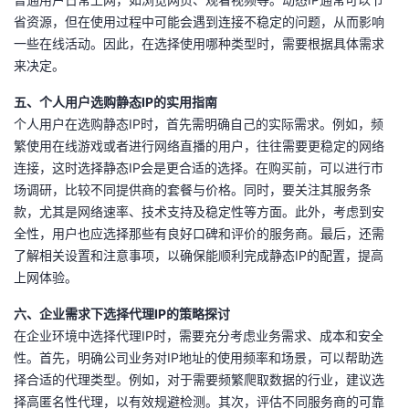
持
建
证
实
的
省资源，但在使用过程中可能会遇到连接不稳定的问题，从而影响
一些在线活动。因此，在选择使用哪种类型时，需要根据具体需求
议
验
收
来决定。
藏
五、个人用户选购静态IP的实用指南
个人用户在选购静态IP时，首先需明确自己的实际需求。例如，频
繁使用在线游戏或者进行网络直播的用户，往往需要更稳定的网络
连接，这时选择静态IP会是更合适的选择。在购买前，可以进行市
场调研，比较不同提供商的套餐与价格。同时，要关注其服务条
款，尤其是网络速率、技术支持及稳定性等方面。此外，考虑到安
全性，用户也应选择那些有良好口碑和评价的服务商。最后，还需
了解相关设置和注意事项，以确保能顺利完成静态IP的配置，提高
上网体验。
六、企业需求下选择代理IP的策略探讨
在企业环境中选择代理IP时，需要充分考虑业务需求、成本和安全
性。首先，明确公司业务对IP地址的使用频率和场景，可以帮助选
择合适的代理类型。例如，对于需要频繁爬取数据的行业，建议选
择高匿名性代理，以有效规避检测。其次，评估不同服务商的可靠