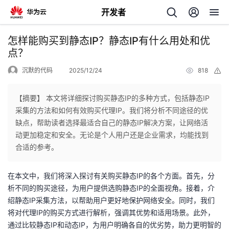
开发者
返
怎样能购买到静态IP？静态IP有什么用处和优
回
点？
沉默的代码
2025/12/24
818
举
报
【摘要】 本文将详细探讨购买静态IP的多种方式，包括静态IP
采集的方法和如何有效购买代理IP。我们将分析不同途径的优
个
缺点，帮助读者选择最适合自己的静态IP解决方案，让网络活
动更加稳定和安全。无论是个人用户还是企业需求，均能找到
我
人
合适的参考。
的
主
在本文中，我们将深入探讨有关购买静态IP的各个方面。首先，分
析不同的购买途径，为用户提供选购静态IP的全面视角。接着，介
开
页
绍静态IP采集方法，以帮助用户更好地保护网络安全。同时，我们
将对代理IP的购买方式进行解析，强调其优势和适用场景。此外，
发
通过比较静态IP和动态IP，为用户明确各自的优劣势，助力更明智的