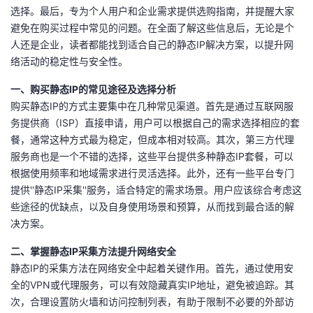
选择。最后，专为个人用户和企业需求提供选购指南，并提醒大家
者
避免在购买过程中常见的问题。在全面了解这些信息后，无论是个
人还是企业，读者都能找到适合自己的静态IP解决方案，以提升网
我
络活动的稳定性与安全性。
一、购买静态IP的常见途径及选择分析
的
我
购买静态IP的方式主要集中在几种常见渠道。首先是通过互联网服
务提供商（ISP）直接申请，用户可以根据自己的需求选择相应的套
博
的
我
餐，通常这种方式最为稳定，但成本相对较高。其次，第三方代理
服务商也是一个不错的选择，这些平台提供多种静态IP套餐，可以
客
论
的
我
根据使用频率和地域需求进行灵活选择。此外，还有一些平台专门
提供''静态IP采集''服务，适合特定的需求场景。用户应该综合考虑这
坛
圈
的
我
些途径的优缺点，以及自身使用场景和预算，从而找到最合适的解
决方案。
子
直
的
我
二、掌握静态IP采集方法提升网络安全
我
播
活
的
静态IP的采集方法在网络安全中起着关键作用。首先，通过使用安
全的VPN或代理服务，可以有效隐藏真实IP地址，避免被追踪。其
我
动
关
的
次，合理设置防火墙和访问控制列表，有助于限制不必要的外部访