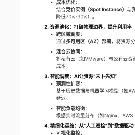
成本优化
：
结合
竞价实例（Spot Instance）
与
降低70%-90%）。
2. 资源池化：打破物理边界，提升利用率
跨区域调度
：
通过
多可用区（AZ）部署
，将资源
混合云协同
：
将私有云（如VMware）与公有云
成本。
3. 智能调度：AI让资源“未卜先知”
预测性扩容
：
基于历史数据与机器学习模型（如AWS 
延迟。
智能负载均衡
：
根据实时流量分布（如Nginx、AW
4. 精细化运维：从“人工巡检”到“数据驱动
可视化监控
：