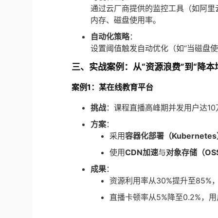
通过云厂商提供的监控工具（如阿里云Clou
内存、磁盘使用率。
自动化策略
：
设置阈值触发自动优化（如“当磁盘使
三、实战案例：从“资源浪费”到“降本
案例1：某在线教育平台
挑战
：课程直播高峰期并发用户达1
方案
：
采用
容器化部署（Kubernete
使用
CDN加速
与
对象存储（OS
成果
：
资源利用率从30%提升至85%
直播卡顿率从5%降至0.2%，用