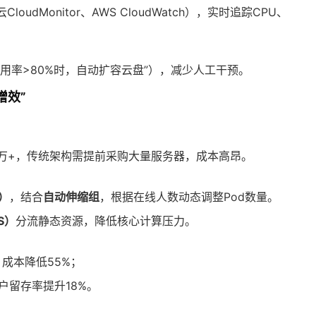
dMonitor、AWS CloudWatch），实时追踪CPU、
用率>80%时，自动扩容云盘”），减少人工干预。
增效”
0万+，传统架构需提前采购大量服务器，成本高昂。
s）
，结合
自动伸缩组
，根据在线人数动态调整Pod数量。
S）
分流静态资源，降低核心计算压力。
，成本降低55%；
户留存率提升18%。