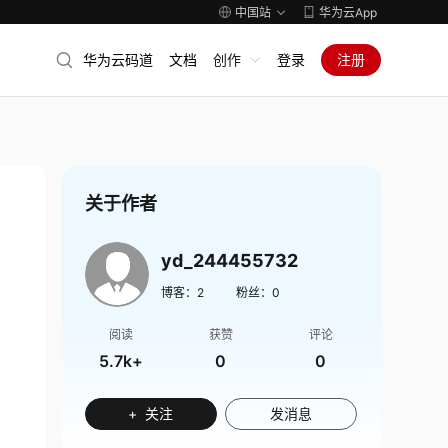
中国站
华为云App
华为云码道
文档
创作
登录
注册
关于作者
yd_244455732
博客：
2
粉丝：
0
阅读
获赞
评论
5.7k+
0
0
+ 关注
发消息