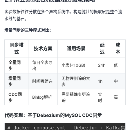
实验数据往往分散在多个异构系统中。构建健壮的摄取层是整个流
水线的基石。
增量同步的三种模式对比：
同步模
延
成
技术方案
适用场景
式
迟
本
全量同
每日全表导
小表(<10GB)
24h
低
步
出
增量同
无物理删除的大
时间戳筛选
1h
中
步
表
CDC同
需要精确变更追
实
Binlog解析
高
步
踪
时
代码实现：基于Debezium的MySQL CDC同步
# docker-compose.yml - Debezium + Kafka集群
