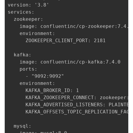
version: '3.8'

services:

  zookeeper:

    image: confluentinc/cp-zookeeper:7.4.0

    environment:

      ZOOKEEPER_CLIENT_PORT: 2181

  kafka:

    image: confluentinc/cp-kafka:7.4.0

    ports:

      - "9092:9092"

    environment:

      KAFKA_BROKER_ID: 1

      KAFKA_ZOOKEEPER_CONNECT: zookeeper:21
      KAFKA_ADVERTISED_LISTENERS: PLAINTEX
      KAFKA_OFFSETS_TOPIC_REPLICATION_FACTO
  mysql:
