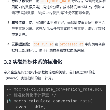
分区字段设计
：按
分区后，查询特定实验
assignment_date
周期内的数据只需扫描对应分区，成本降低90%以上。例如查
询7天实验数据，BigQuery仅扫描7个分区而非全表。
幂等主键
：使用MD5哈希生成主键，确保即使重复运行也不会
产生重复记录。这在Airflow任务重试时至关重要，避免了数据
重复计算。
元数据追踪
：
和
字段为每条数
dbt_run_id
processed_at
据打上处理标记，便于问题排查和数据血缘追踪。
3.2 实验指标体系的标准化
定义企业级的实验指标是数据治理的关键。我们通过dbt的宏
（macro）实现指标的统一计算。
-- macros/calculate_conversion_rate.sql
/* 标准化转化率计算宏 */
{
%
 macro calculate_conversion_rate
(
    event_table
,