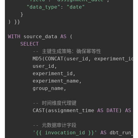
"data_type"
: 
"date"
)
 }}

WITH
 source_data 
AS
(
SELECT
-- 主键生成策略：确保幂等性
        MD5
(
CONCAT
(
user_id
,
 experiment_id
,
        user_id
,
        experiment_id
,
        experiment_name
,
        group_name
,
-- 时间维度代理键
        CAST
(
assignment_time 
AS
DATE
)
AS
 a
-- 元数据审计字段
'{{ invocation_id }}'
AS
 dbt_run_i