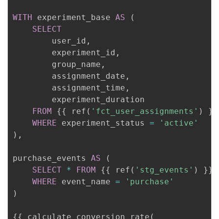
WITH
 experiment_base 
AS
(
SELECT
        user_id
,
        experiment_id
,
        group_name
,
        assignment_date
,
        assignment_time
,
        experiment_duration

FROM
 {{ ref
(
'fct_user_assignments'
)
 }}

WHERE
 experiment_status 
=
'active'
)
,
purchase_events 
AS
(
SELECT
*
FROM
 {{ ref
(
'stg_events'
)
 }}

WHERE
 event_name 
=
'purchase'
)
{{ calculate_conversion_rate
(