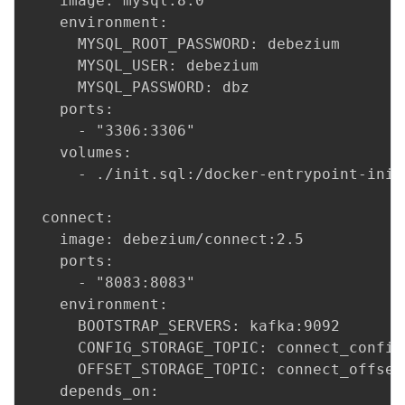
    image: mysql:8.0

    environment:

      MYSQL_ROOT_PASSWORD: debezium

      MYSQL_USER: debezium

      MYSQL_PASSWORD: dbz

    ports:

      - "3306:3306"

    volumes:

      - ./init.sql:/docker-entrypoint-init
  connect:

    image: debezium/connect:2.5

    ports:

      - "8083:8083"

    environment:

      BOOTSTRAP_SERVERS: kafka:9092

      CONFIG_STORAGE_TOPIC: connect_configs
      OFFSET_STORAGE_TOPIC: connect_offsets
    depends_on:
