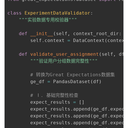
class
ExperimentDataValidator
:
"""实验数据专用校验器"""
def
__init__
(
self
,
 context_root_dir
:
s
        self
.
context 
=
 DataContext
(
context
def
validate_user_assignment
(
self
,
 df
:
"""验证用户分组数据完整性"""
# 转换为Great Expectations数据集
        ge_df 
=
 PandasDataset
(
df
)
# Ⅰ. 基础完整性检查
        expect_results 
=
[
]
        expect_results
.
append
(
ge_df
.
expect
        expect_results
.
append
(
ge_df
.
expect
        expect_results
.
append
(
ge_df
.
expect