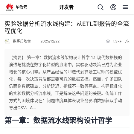
开发者
返
实验数据分析流水线构建：从ETL到报告的全流
回
程优化
数字扫地僧
2025/12/22
1.3k+
举
报
【摘要】 第一章：数据流水线架构设计哲学 1.1 现代数据栈的
演进与挑战在数字化转型的浪潮中，实验驱动决策已成为企业
个
增长的核心引擎。从产品经理的UI迭代到算法工程师的模型优
化，每一次决策背后都需要可靠的数据支撑。然而，许多团队
我
人
仍面临数据孤岛、分析延迟、指标不一致等痛点。构建标准化
的实验数据分析流水线，正是解决这些问题的关键。传统工作
我
的
主
方式的困境体现在：问题维度具体表现业务影响数据获取手动
导出CSV、A...
我
的
开
页
第一章：数据流水线架构设计哲学
我
的
开
发