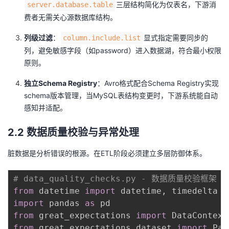
三层结构简化为仅表名，下游消
server.database.table
费者无需关心源数据库结构。
列级过滤
：
显式指定需要同步的
column.include.list
列，避免敏感字段（如password）进入数据湖，符合最小权限
原则。
独立Schema Registry
：Avro格式配合Schema Registry实现
schema版本管理，当MySQL表结构变更时，下游系统能自动
感知并适配。
2.2 数据质量校验与异常处理
脏数据是分析错误的根源。在ETL阶段必须建立多层防御体系。
# data_quality_checks.py - 数据质量校验框架
from
 datetime 
import
 datetime
,
import
 pandas 
as
from
 great_expectations 
import
from
 great_expectations
.
dataset 
import
 Pan