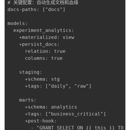
# 关键配置：自动生成文档和血缘

docs-paths: ["docs"]

models:

  experiment_analytics:

    +materialized: view

    +persist_docs:

      relation: true

      columns: true

    staging:

      +schema: stg

      +tags: ["daily", "raw"]

    marts:

      +schema: analytics

      +tags: ["business_critical"]

      +post-hook:
