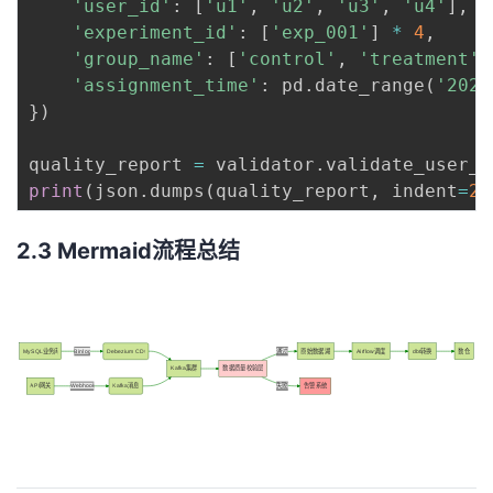
'user_id'
:
[
'u1'
,
'u2'
,
'u3'
,
'u4'
]
,
'experiment_id'
:
[
'exp_001'
]
*
4
,
'group_name'
:
[
'control'
,
'treatment'
,
'assignment_time'
:
 pd
.
date_range
(
'2024
}
)
quality_report 
=
 validator
.
validate_user_a
print
(
json
.
dumps
(
quality_report
,
 indent
=
2
)
2.3 Mermaid流程总结
MySQL业务库
Binlog
Debezium CDC
通过
原始数据湖
Airflow调度
dbt转换
数仓
Kafka集群
数据质量校验层
API网关
Webhook
Kafka消息
失败
告警系统