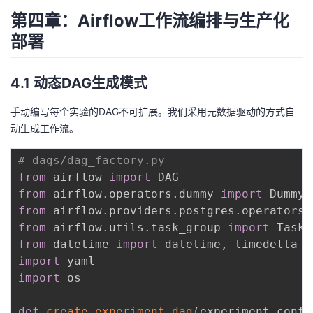
第四章：Airflow工作流编排与生产化
部署
4.1 动态DAG生成模式
手动编写每个实验的DAG不可扩展。我们采用元数据驱动的方式自
动生成工作流。
# dags/dag_factory.py
from
 airflow 
import
from
 airflow
.
operators
.
dummy 
import
from
 airflow
.
providers
.
postgres
.
operators
.
from
 airflow
.
utils
.
task_group 
import
from
 datetime 
import
 datetime
,
import
import
 os

def
create_experiment_dag
(
experiment_confi