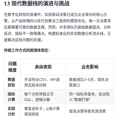
1.1 现代数据栈的演进与挑战
的
Programs
发
者
在数字化转型的浪潮中，实验驱动决策已成为企业增长的核心引
擎。从产品经理的UI迭代到算法工程师的模型优化，每一次决策背
支
者
我
后都需要可靠的数据支撑。然而，许多团队仍面临数据孤岛、分析
延迟、指标不一致等痛点。构建标准化的实验数据分析流水线，正
持
学
的
我
是解决这些问题的关键。
我
堂
博
的
我
传统工作方式的困境体现在：
的
我
客
论
的
我
我
问题
具体表现
业务影响
维度
技
的
坛
圈
的
我
的
我
数据
手动导出CSV、API调
数据滞后3-5天，错失决
术
云
获取
用无版本控制
策窗口
子
直
的
我
课
的
我
指标
每个分析师独立写
同一指标多版本，会议陷
支
声
播
活
的
程
认
的
我
计算
SQL，逻辑分散
入"数据打架"
实验
重复造轮子，p值计算
持
建
动
关
证
实
的
错误决策导致资源浪费
分析
错误频发