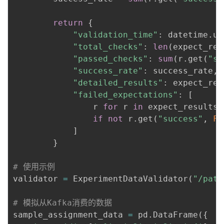
return
{
"validation_time"
:
 datetime
.
ut
"total_checks"
:
len
(
expect_res
"passed_checks"
:
sum
(
r
.
get
(
"su
"success_rate"
:
 success_rate
,
"detailed_results"
:
 expect_res
"failed_expectations"
:
[
                r 
for
 r 
in
 expect_results 

if
not
 r
.
get
(
"success"
,
Fa
]
}
# 使用示例
validator 
=
 ExperimentDataValidator
(
"/path
# 模拟从Kafka消费的数据
sample_assignment_data 
=
 pd
.
DataFrame
(
{