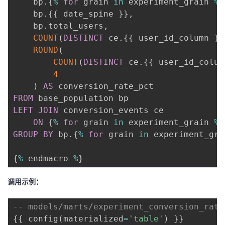
    bp
.
{
%
for
 grain 
in
 experiment_grain 
%
}
    bp
.
{{ date_spine }}
,
    bp
.
total_users
,
COUNT
(
DISTINCT
 ce
.
{{ user_id_column }}
ROUND
(
COUNT
(
DISTINCT
 ce
.
{{ user_id_colum
4
)
AS
FROM
LEFT
JOIN
 conversion_events ce 

ON
 {
%
for
 grain 
in
 experiment_grain 
%
}
GROUP
BY
 bp
.
{
%
for
 grain 
in
 experiment_gra
{
%
 endmacro 
%
调用示例：
-- models/marts/experiment_conversion_rate
{{ config
(
materialized
=
'table'
)
 }}
