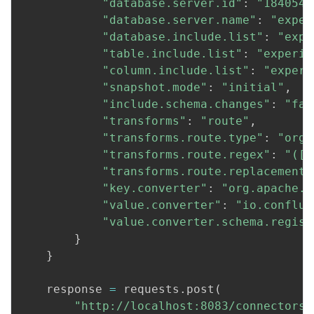
"database.server.id"
:
"184054"
"database.server.name"
:
"exper
"database.include.list"
:
"expe
"table.include.list"
:
"experim
"column.include.list"
:
"experi
"snapshot.mode"
:
"initial"
,
"include.schema.changes"
:
"fal
"transforms"
:
"route"
,
"transforms.route.type"
:
"org.
"transforms.route.regex"
:
"([^
"transforms.route.replacement"
"key.converter"
:
"org.apache.k
"value.converter"
:
"io.conflue
"value.converter.schema.regist
}
}
    response 
=
 requests
.
post
(
"http://localhost:8083/connectors"