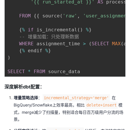
'{{ run_started_at }}'
AS
 processe
FROM
 {{ source
(
'raw'
,
'user_assignment
    {
%
if
 is_incremental
(
)
%
}

-- 增量加载：只处理新数据
WHERE
 assignment_time 
>
(
SELECT
MAX
(
as
    {
%
 endif 
%
)
SELECT
*
FROM
深度解析dbt配置：
增量策略选择
：
在
incremental_strategy='merge'
BigQuery/Snowflake上效率最高，相比
模
delete+insert
式，merge减少了扫描量，特别适合每日百万级用户分流的场
景。