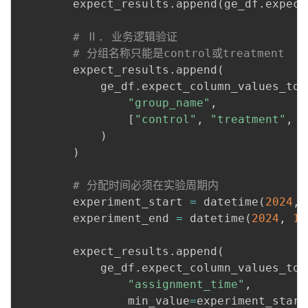
        expect_results
.
append
(
ge_df
.
expect
# Ⅱ. 业务逻辑验证
# 分组名称只能是control或treatment
        expect_results
.
append
(
            ge_df
.
expect_column_values_to_
"group_name"
,
[
"control"
,
"treatment"
,
"
)
)
# 分配时间必须在实验周期内
        experiment_start 
=
 datetime
(
2024
,
        experiment_end 
=
 datetime
(
2024
,
12
        expect_results
.
append
(
            ge_df
.
expect_column_values_to_
"assignment_time"
,
                min_value
=
experiment_start