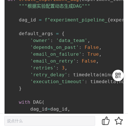
"""根据实验配置动态生成DAG"""
    dag_id 
=
f"experiment_pipeline_
{
experi
    default_args 
=
{
'owner'
:
'data_team'
,
'depends_on_past'
:
False
,
'email_on_failure'
:
True
,
'email_on_retry'
:
False
,
'retries'
:
3
,
'retry_delay'
:
 timedelta
(
minutes
=
5
'execution_timeout'
:
 timedelta
(
hou
}
退
with
 DAG
(
出
        dag_id
=
dag_id
,
登
        default_args
=
default_args
,
录
        description
=
f"实验 
{
experiment_conf