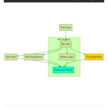
Raw Layer
dbt Transform
Stg Layer
Dim Users
Dim Experiments
Metrics Layer
Fct Assignments
Experiment Report