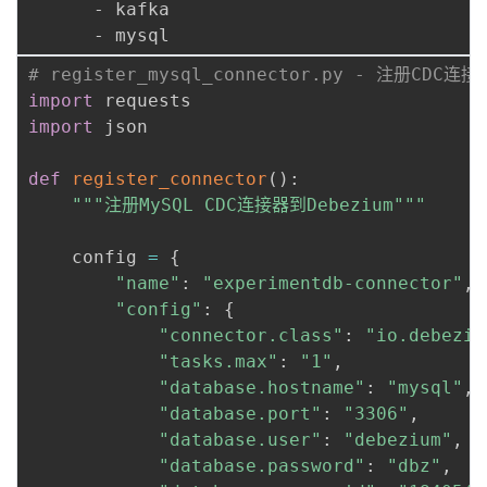
      - kafka

# register_mysql_connector.py - 注册CDC连接
import
import
 json

def
register_connector
(
)
:
"""注册MySQL CDC连接器到Debezium"""
    config 
=
{
"name"
:
"experimentdb-connector"
,
"config"
:
{
"connector.class"
:
"io.debeziu
"tasks.max"
:
"1"
,
"database.hostname"
:
"mysql"
,
"database.port"
:
"3306"
,
"database.user"
:
"debezium"
,
"database.password"
:
"dbz"
,