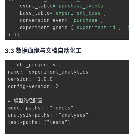
    event_table
=
'purchase_events'
,
    base_table
=
'experiment_base'
,
    conversion_event
=
'purchase'
,
    experiment_grain
=
[
'experiment_id'
,
'gr
)
3.3 数据血缘与文档自动化工
-- dbt_project.yml

name: 'experiment_analytics'

version: '1.0.0'

config-version: 2

# 模型路径配置

model-paths: ["models"]

analysis-paths: ["analyses"]

test-paths: ["tests"]
