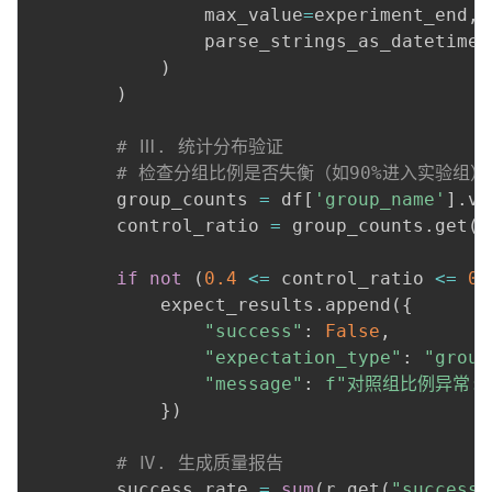
                max_value
=
experiment_end
,
                parse_strings_as_datetimes
)
)
# Ⅲ. 统计分布验证
# 检查分组比例是否失衡（如90%进入实验组）
        group_counts 
=
 df
[
'group_name'
]
.
va
        control_ratio 
=
 group_counts
.
get
(
'
if
not
(
0.4
<=
 control_ratio 
<=
0.
            expect_results
.
append
(
{
"success"
:
False
,
"expectation_type"
:
"group
"message"
:
f"对照组比例异常: 
}
)
# Ⅳ. 生成质量报告
        success_rate 
=
sum
(
r
.
get
(
"success"