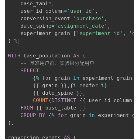
    base_table
,
    user_id_column
=
'user_id'
,
    conversion_event
=
'purchase'
,
    date_spine
=
'assignment_date'
,
    experiment_grain
=
[
'experiment_id'
,
'gr
)
%
}

WITH
 base_population 
AS
(
-- 基准用户群：实验组分配用户
SELECT
        {
%
for
 grain 
in
 experiment_grain 
%
        {{ grain }}
,
{
%
 endfor 
%
}

        {{ date_spine }}
,
COUNT
(
DISTINCT
 {{ user_id_column }
FROM
 {{ base_table }}

GROUP
BY
 {
%
for
 grain 
in
 experiment_gr
)
,
conversion_events 
AS
(