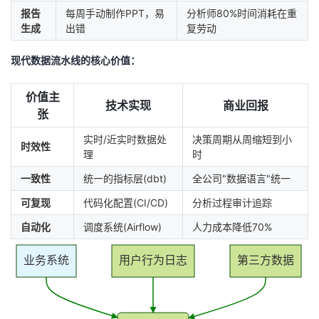
议
报告
每周手动制作PPT，易
分析师80%时间消耗在重
注
验
收
生成
出错
复劳动
藏
现代数据流水线的核心价值：
价值主
技术实现
商业回报
张
实时/近实时数据处
决策周期从周缩短到小
时效性
理
时
一致性
统一的指标层(dbt)
全公司"数据语言"统一
可复现
代码化配置(CI/CD)
分析过程审计追踪
自动化
调度系统(Airflow)
人力成本降低70%
业务系统
用户行为日志
第三方数据