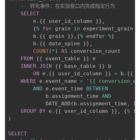
-- 转化事件：在实验窗口内完成指定行为
SELECT
        e
.
{{ user_id_column }}
,
        {
%
for
 grain 
in
 experiment_grain 
%
        b
.
{{ grain }}
,
{
%
 endfor 
%
}

        b
.
{{ date_spine }}
,
COUNT
(
*
)
AS
 conversion_count

FROM
 {{ event_table }} e

INNER
JOIN
 {{ base_table }} b 

ON
 e
.
{{ user_id_column }} 
=
 b
.
{{ u
WHERE
 e
.
event_name 
=
'{{ conversion_ev
AND
 e
.
event_time 
BETWEEN
            b
.
assignment_time 
AND
            DATE_ADD
(
b
.
assignment_time
,
IN
GROUP
BY
 e
.
{{ user_id_column }}
,
 {
%
fo
)
SELECT