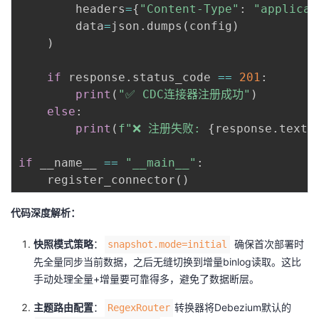
        headers
=
{
"Content-Type"
:
"applicat
        data
=
json
.
dumps
(
config
)
)
if
 response
.
status_code 
==
201
:
print
(
"✅ CDC连接器注册成功"
)
else
:
print
(
f"❌ 注册失败: 
{
response
.
text
}
if
 __name__ 
==
"__main__"
:
    register_connector
(
)
代码深度解析：
快照模式策略
：
确保首次部署时
snapshot.mode=initial
先全量同步当前数据，之后无缝切换到增量binlog读取。这比
手动处理全量+增量要可靠得多，避免了数据断层。
主题路由配置
：
转换器将Debezium默认的
RegexRouter