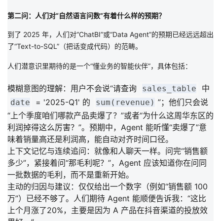
持
建
证
实
的
第二问：人们对“自然语言问数”有着什么样的预期？
议
验
收
到了 2025 年，人们对“ChatBI”或“Data Agent”的预期已经远远超出
了“Text-to-SQL”（把话变成代码）的范畴。
藏
人们潜意识里期待的是一个
“懂业务的智能伙伴”
，具体包括：
模糊意图的理解：
用户不会说“请查询
中
sales_table
= '2025-Q1' 的
”；他们只会说
date
sum(revenue)
“
上个季度咱们哪款产品卖爆了？
”或者“
为什么这周华东区的
利润掉得这么厉害？
”。预期中，Agent 能听懂“卖爆了”意
味着销量高还是利润高，能自动对齐时间口径。
上下文记忆与连续追问：
就像和人聊天一样。问完“销售额
多少”，紧接着问“那毛利呢？”，Agent 应该知道你在问同
一批数据的毛利，而不是重新开始。
主动的归因与建议：
仅仅给出一个数字（例如“销售额 100
万”）已经不够了。人们期待 Agent 能顺便告诉我：“
这比
上个月涨了20%，主要是因为 A 产品在抖音渠道的投放效