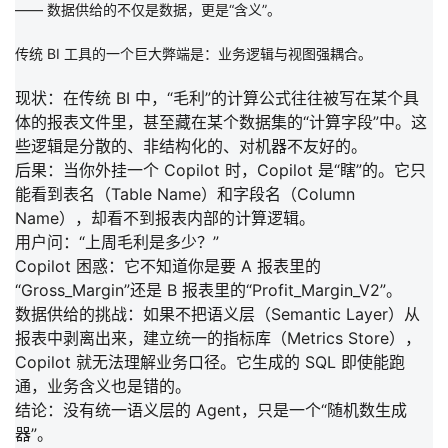
—— 数据供给的不仅是数据，更是“含义”。
传统 BI 工具的一个巨大弊端是：
业务逻辑与视图强耦合。
现状：
在传统 BI 中，“毛利”的计算公式往往被写在某个具
体的报表文件里，甚至藏在某个数据集的“计算字段”中。这
些逻辑是分散的、非结构化的、对机器不友好的。
后果：
当你外挂一个 Copilot 时，Copilot 是“瞎”的。它只
能看到表名（Table Name）和字段名（Column
Name），却看不到报表内部的计算逻辑。
用户问：“上周毛利是多少？”
Copilot 困惑：它不知道你是要 A 报表里的
“Gross_Margin”还是 B 报表里的“Profit_Margin_V2”。
数据供给的挑战：
如果不把
语义层（Semantic Layer）从
报表中剥离出来，建立统一的指标库（Metrics Store）
，
Copilot 就无法理解业务口径。它生成的 SQL 即使能跑
通，业务含义也是错的。
结论：
没有统一语义层的 Agent，只是一个“随机数生成
器”。