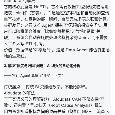
Aloudata 的解法：
它的核心底座是
NoETL
。它不需要数据工程师预先物理地
把表 Join 好（宽表），而是通过
逻辑视图
和
自动化的查询
重写技术
，在查询的那一瞬间，自动完成多表关联和计算。
关键差异：
这意味着 Agent 拥有了
“无限的探索空间”
。用
户可以随意组合维度（比如突然想把“天气”和“销量”关
联），系统会自动在底层处理这些复杂的 Join，而不需要
人工介入写 ETL 代码。
价值：数据供给的“零延时”
。这是 Data Agent 能否真正落
地的生死线。
3. 解决“信度与归因”问题：AI 增强的自动化分析
—— 它让 Agent 具备了“业务上下文”。
传统痛点：
传统 BI 只能给数字，不能给解释。
Aloudata 的解法：
基于其语义层的理解能力，Aloudata CAN 不仅支持“查
数”，还内置了
异动归因（Root Cause Analysis）
算法。
因为系统知道指标之间的逻辑关系（例如：GMV = 流量 ×