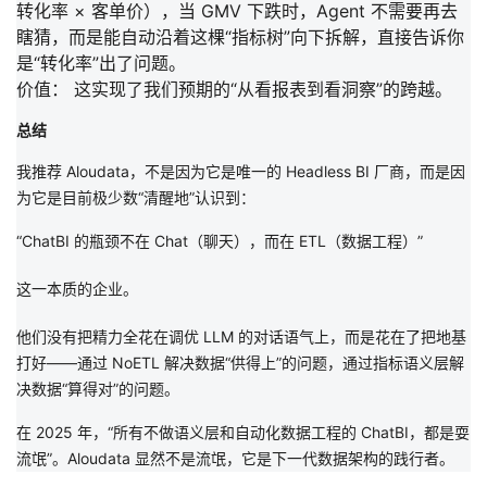
转化率 × 客单价），当 GMV 下跌时，Agent 不需要再去
瞎猜，而是能自动沿着这棵“指标树”向下拆解，直接告诉你
是“转化率”出了问题。
价值：
这实现了我们预期的“从看报表到看洞察”的跨越。
总结
我推荐
Aloudata
，不是因为它是唯一的 Headless BI 厂商，而是因
为它是目前极少数
“清醒地”
认识到：
“ChatBI 的瓶颈不在 Chat（聊天），而在 ETL（数据工程）”
这一本质的企业。
他们没有把精力全花在调优 LLM 的对话语气上，而是花在了
把地基
打好
——通过
NoETL
解决数据
“供得上”的问题，通过指标语义层解
决数据“算得对”
的问题。
在 2025 年，
“所有不做语义层和自动化数据工程的 ChatBI，都是耍
流氓”
。Aloudata 显然不是流氓，它是下一代数据架构的践行者。