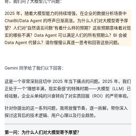
奇，我们问了大模型几个问题：
者
2025 年，随着大模型能力的持续增强，在企业的数据分析场景中
ChatBI/Data Agent 的呼声日渐高涨。为什么人们对大模型寄予厚
我
望？人们对“自然语言问数”有着什么样的预期？这些预期意味着对现
实的哪些不满？Data Agent 可以满足人们的所有预期么？BI 会被
的
我
Data Agent 代替么？请你慢慢认真逐一思考和回答这些问题。
博
的
我
Gemini 同学给了我们以下回答：
客
论
的
我
这是一个非常深刻且切中 2025 年当下痛点的问题。2025 年，我们
坛
圈
的
我
正处于一个
“理想丰满，现实骨感”
的特殊时期——大模型（LLM）已
经祛魅，企业从单纯的兴奋转向了对实质回报（ROI）的严苛审视。
子
直
的
我
针对你提出的这一系列问题，我将放慢节奏，逐一拆解，带你深入
我
播
活
的
探讨这背后的技术逻辑、用户心理以及行业趋势。
我
动
关
的
第一问：为什么人们对大模型寄予厚望？