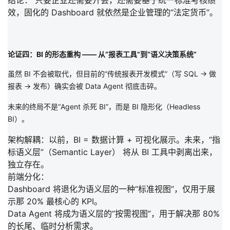
结论：
只要企业还需要开会，还需要基于统一标准考核绩
效，
固化的 Dashboard 就依然是企业管理的“法定货币”。
论证四：BI 的形态重构 —— 从“报表工具”到“语义决策系统”
虽然 BI
不会被取代
，但目前的“传统报表开发模式”（写 SQL -> 做
报表 -> 发布）确实会被 Data Agent 彻底击碎。
未来的终局不是“Agent 杀死 BI”，而是
BI 隐形化（Headless
BI）
。
架构解耦：
以前，BI = 数据计算 + 可视化展示。未来，
“指
标语义层”（Semantic Layer）
将从 BI 工具中剥离出来，
独立存在。
前端分化：
Dashboard
将退化为语义层的一种“标准视图”，仅用于展
示那 20% 最核心的 KPI。
Data Agent
将成为语义层的“按需视图”，用于解决那 80%
的长尾、临时分析需求。