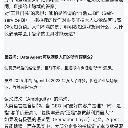
阂，直接给出跨域的答案。
对“工具门槛”的恐惧：
哪怕是所谓的“自助式 BI”（Self-
service BI），拖拉拽的操作对很多非技术人员依然有很高
的认知负荷。人们不满的是：
明明我知道我想问什么，为什
么必须学会用复杂的工具才能表达？
第四问：Data Agent 可以满足人们的所有预期么？
认真思考后的结论是：目前不能，且短期内也很难“所有”满足。
虽然 2025 年的 Agent 比 2023 年强大了许多，但在企业级场景
下，依然面临“死穴”：
语义歧义（Ambiguity）的鸿沟：
人类语言是含糊的。当 CEO 问“
最好的客户
是谁？”时，是
指“客单价最高”、“复购率最高”还是“总贡献利润最大”？
如果没有极强的语义层
（Semantic Layer）
定义，Agent
只能瞎猜。而在现实中，大部分企业的指标定义本身就是混