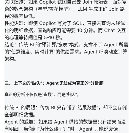
关联爆炸：
如果 Copilot 试图自己去 Join 原始表，面对复
杂的数仓架构（星型/雪花模型），LLM 生成正确 Join 路
径的概率极低。
性能灾难：
即使 Copilot 写对了 SQL，直接去查询未经优
化的明细数据，查询响应可能需要 10 分钟。而 Chat 交互
的心理等待阈值是
5-10 秒
。
结论：
传统 BI 的“预计算/宽表”模式，支撑不了 Agent 所需
的“任意维度、实时计算”的供给需求。
Agent 呼唤动态计算
架构。
三、 上下文的“缺失”：Agent 无法成为真正的“分析师”
真正的分析不仅仅是“查数”，而是“归因”。
传统 BI 的局限：
传统 BI 只存储了
“结果数据”
，却不会存储
全部明细数据。
Agent 的尴尬：
如果给 Agent 供给的数据里只有结果而没
有明细，当你问“为什么涨了？”时，Agent 只能说废话：