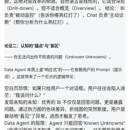
貌，这绝对是效率的倒退。自然语言是线性的，它适合
深挖
（Drill-down）
，但不适合
概览（Overview）
。
结论：
BI
负责
“被动监控”（告诉你哪亮红灯了），Chat 负责“主动诊
断”
（帮你分析为什么亮红灯）。
论证二：认知的“锚点”与“盲区”
—— 你无法问出你不知道的问题（Unknown Unknowns）。
Data Agent 本质上是
“响应式”
的——它依赖用户的 Prompt（提示
词）。这就带来了一个巨大的逻辑悖论：
空白页恐惧：
如果只给用户一个对话框。用户往往会陷入迷
茫：“我该问什么？”
发现未知的未知：
优秀的 BI 不仅仅是回答问题，更是
暴露
问题
。通过热力图的色块差异、折线图的突然断崖，用户是
被动地“看见”了异常，进而才触发了思考。
Data Agent 的局限：
Agent 只能回答“Known Unknowns”