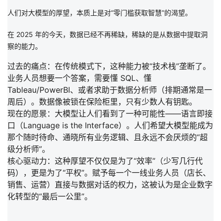
我
注
的
开
人们对大模型的厚望，本质上是对
“零门槛获取智慧”
的渴望。
的
在 2025 年的今天，数据已经不再稀缺，稀缺的是
Programs
从数据中提取洞
发
察的能力
。
支
者
过去的痛点：
在传统模式下，这种能力被“技术栈”垄断了。
业务人员想要一个答案，需要懂 SQL、懂
持
学
Tableau/PowerBI、或者求助于数据分析师（排期通常是一
周后）。数据像被锁在保险柜里，只有少数人有钥匙。
我
堂
现在的愿景：
大模型让人们看到了一种可能性——
语言即接
口（Language is the Interface）
。人们希望大模型能成为
的
我
我
那个随时待命、通晓所有业务逻辑、且永远不会厌烦的“超
级分析师”。
技
的
的
我
核心驱动力：
这种厚望不仅仅是为了“效率”（少写几行代
码），更是为了
“平权”
。赋予每一个一线业务人员（店长、
术
云
课
的
我
销售、运营）直接与数据对话的权力，这被认为是企业数字
化转型的“最后一公里”。
支
声
程
认
的
我