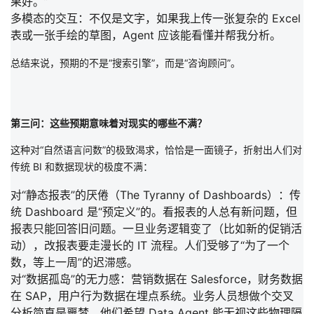
果好。
”
多模态的交互：
不仅是文字，如果我上传一张复杂的 Excel
表或一张手绘的草图，Agent 应该能看懂并帮我分析。
总结来说，预期的不是“搜索引擎”，而是“咨询顾问”。
第三问：这些预期意味着对现实的哪些不满？
这种对“自然语言问数”的极致渴求，恰恰是一面镜子，折射出人们对
传统 BI 和数据现状的
极度不满
：
对“静态报表”的厌倦（The Tyranny of Dashboards）：
传
统 Dashboard 是“预定义”的。看报表的人总有新问题，但
报表只能回答旧问题。一旦业务逻辑变了（比如新的促销活
动），改报表要走漫长的 IT 流程。人们受够了
“为了一个
数，等上一周”
的迟滞感。
对“数据孤岛”的无力感：
营销数据在 Salesforce，财务数据
在 SAP，用户行为数据在埋点系统。业务人员想做个交叉
分析简直是噩梦。他们希望 Data Agent 能无视这些物理隔