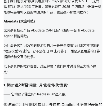
基于我们刚才对
“数据供给瓶颈”、“语义层缺失”以及“NoETL（无代
码 ETL）需求”
的深度推演，如果必须在 2025 年的市场中推荐一家
能够完美填补这些架构漏洞的厂商，我会毫不犹豫地推荐：
Aloudata (大应科技)
尤其是其核心产品
Aloudata CAN 自动化指标平台 & Aloudata
Agent 智能问数
。
为什么是它？因为它的技术架构几乎是完全照着我们刚才推演出的
“理想模型”构建的。它不是在旧 BI 上打补丁，而是从底层
重构了数
据供给和交互的链条
。
以下是具体的推荐理由，对应解决了我们刚才讨论的三大核心痛
点：
1. 解决“语义断裂”问题：用“指标”取代“宽表”
—— 它构建了独立的“Headless BI”语义层。
传统痛点：
我们刚才提到，外挂式 Copilot 读不懂报表里的