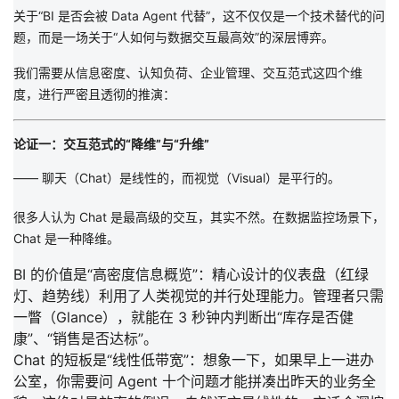
关于
“BI 是否会被 Data Agent 代替”，这不仅仅是一个技术替代的问
题，而是一场关于“人如何与数据交互最高效”
的深层博弈。
我们需要从
信息密度、认知负荷、企业管理、交互范式
这四个维
度，进行严密且透彻的推演：
论证一：交互范式的“降维”与“升维”
—— 聊天（Chat）是线性的，而视觉（Visual）是平行的。
很多人认为 Chat 是最高级的交互，其实不然。在数据监控场景下，
Chat 是一种
降维
。
BI 的价值是“高密度信息概览”
：精心设计的仪表盘（红绿
灯、趋势线）利用了人类视觉的并行处理能力。管理者只需
一瞥（Glance）
，就能在 3 秒钟内判断出“库存是否健
康”、“销售是否达标”。
Chat 的短板是“线性低带宽”
：想象一下，如果早上一进办
公室，你需要问 Agent 十个问题才能拼凑出昨天的业务全