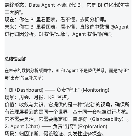
最终形态：
Data Agent 不会取代 BI，它是 BI 进化出的“第
二大脑”。
现在：
你在 BI 里看图表，看不懂，去问分析师。
未来：
你在 BI 里看图表，看不懂，直接选中数据 @Agent
进行归因分析。
BI 提供“现象”，Agent 提供“解释”。
总结性回答
在未来的数据分析版图中，BI 和 Agent 不是替代关系，而是
“守正”
与“出奇”
的互补关系：
1. BI (Dashboard) —— 负责“守正” (Monitoring)
场景
：周会、月报、KPI 监控。
价值
：
收敛与共识
。它提供的是一种“法定”的视角，确保所
有管理层看到的是同一个世界，基于同一套标准进行考核。
它不需要灵活，它需要
稳定
和
一瞥即得（Glanceability）
。
2. Agent (Chat) —— 负责“出奇” (Exploration)
场景
：归因诊断、假设验证、突发性业务探查。