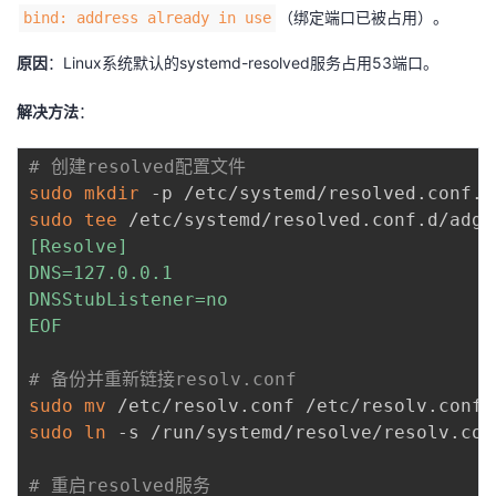
（绑定端口已被占用）。
bind: address already in use
原因
：Linux系统默认的systemd-resolved服务占用53端口。
解决方法
：
# 创建resolved配置文件
sudo
mkdir
sudo
tee
 /etc/systemd/resolved.conf.d/adgu
[Resolve]

DNS=127.0.0.1

DNSStubListener=no

EOF
# 备份并重新链接resolv.conf
sudo
mv
sudo
ln
 -s /run/systemd/resolve/resolv.con
# 重启resolved服务