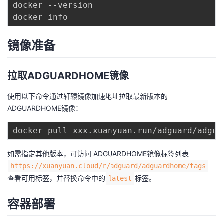
docker --version

我
注
的
开
的
Programs
发
镜像准备
支
者
拉取ADGUARDHOME镜像
持
学
使用以下命令通过轩辕镜像加速地址拉取最新版本的
ADGUARDHOME镜像：
我
堂
的
我
我
如需指定其他版本，可访问 ADGUARDHOME镜像标签列表
技
的
的
我
https://xuanyuan.cloud/r/adguard/adguardhome/tags
查看可用标签，并替换命令中的
标签。
latest
术
云
课
的
我
容器部署
支
声
程
认
的
我