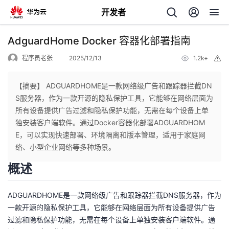
开发者
返
AdguardHome Docker 容器化部署指南
回
程序员老张
2025/12/13
1.2k+
举
报
【摘要】 ADGUARDHOME是一款网络级广告和跟踪器拦截DN
S服务器，作为一款开源的隐私保护工具，它能够在网络层面为
所有设备提供广告过滤和隐私保护功能，无需在每个设备上单
个
独安装客户端软件。通过Docker容器化部署ADGUARDHOM
E，可以实现快速部署、环境隔离和版本管理，适用于家庭网
我
人
络、小型企业网络等多种场景。
概述
的
主
ADGUARDHOME是一款网络级广告和跟踪器拦截DNS服务器，作为
开
页
一款开源的隐私保护工具，它能够在网络层面为所有设备提供广告
过滤和隐私保护功能，无需在每个设备上单独安装客户端软件。通
发