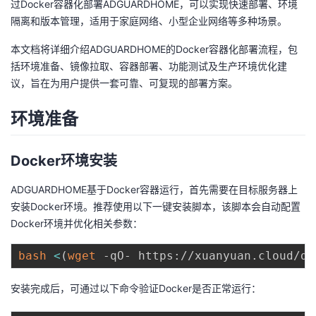
过Docker容器化部署ADGUARDHOME，可以实现快速部署、环境
隔离和版本管理，适用于家庭网络、小型企业网络等多种场景。
者
本文档将详细介绍ADGUARDHOME的Docker容器化部署流程，包
我
括环境准备、镜像拉取、容器部署、功能测试及生产环境优化建
议，旨在为用户提供一套可靠、可复现的部署方案。
的
我
环境准备
博
的
我
Docker环境安装
客
论
的
我
ADGUARDHOME基于Docker容器运行，首先需要在目标服务器上
坛
圈
的
我
安装Docker环境。推荐使用以下一键安装脚本，该脚本会自动配置
Docker环境并优化相关参数：
子
直
的
我
bash
<
(
wget
 -qO- https://xuanyuan.cloud/do
我
播
活
的
安装完成后，可通过以下命令验证Docker是否正常运行：
我
动
关
的