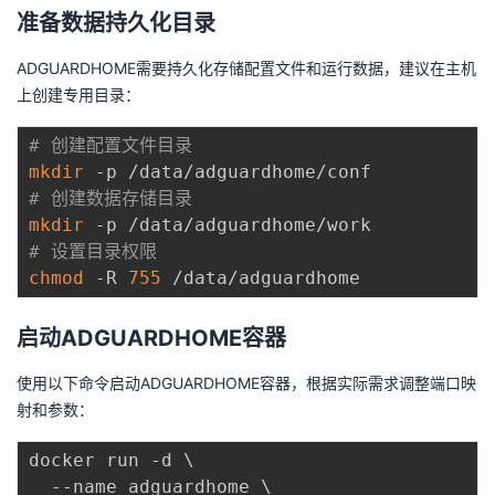
持
建
证
实
的
准备数据持久化目录
议
验
收
ADGUARDHOME需要持久化存储配置文件和运行数据，建议在主机
上创建专用目录：
藏
# 创建配置文件目录
mkdir
# 创建数据存储目录
mkdir
# 设置目录权限
chmod
 -R 
755
启动ADGUARDHOME容器
使用以下命令启动ADGUARDHOME容器，根据实际需求调整端口映
射和参数：
docker run -d 
\
  --name adguardhome 
\