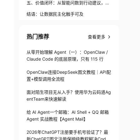
结“数据幻觉”
五、价值闭环：从智能问数到行动建议，驱
动业务增长
结语：让数据民主化触手可及
热门推荐
查看更多
从零开始理解 Agent（一）：OpenClaw /
Claude Code 的底层原理，只有 115 行
OpenClaw连接DeepSeek图文教程｜API配
置+模型调用全流程
面对陌生项目无从入手？使用华为云码道Ag
entTeam来快速解读
给 AI Agent一个邮箱：AI Shell + QQ 邮箱
Agent 实战教程【Agent Mail】
2026年ChatGPT注册要手机号验证了？最
新ChatGPT图文注册保姆级教程解决Codex