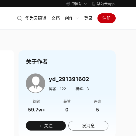
中国站
华为云App
华为云码道
文档
创作
登录
注册
关于作者
yd_291391602
博客：
122
粉丝：
3
阅读
获赞
评论
59.7w+
0
5
+ 关注
发消息