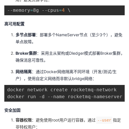
--memory
=
8g --cpus
=
4
\
高可用配置
多节点部署
：部署多个NameServer节点（至少3个），避免
单点故障。
Broker集群
：采用主从架构或Dledger模式部署Broker集群，
确保消息可靠性。
网络隔离
：通过Docker网络隔离不同环境（开发/测试/生
产），使用自定义网络而非默认bridge网络：
docker network create rocketmq-network

docker run -d --name rocketmq-nameserver -
安全加固
容器权限
：避免使用root用户运行容器，通过
指定
--user
非特权用户：