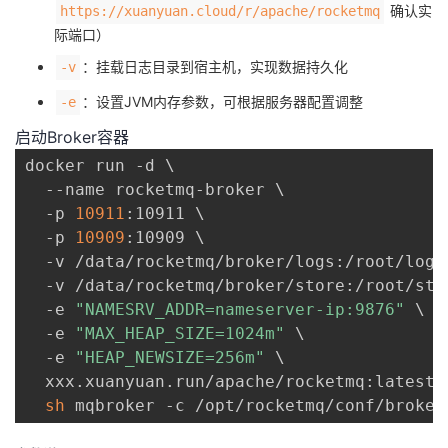
确认实
https://xuanyuan.cloud/r/apache/rocketmq
际端口）
：挂载日志目录到宿主机，实现数据持久化
-v
：设置JVM内存参数，可根据服务器配置调整
-e
启动Broker容器
docker run -d 
\
  --name rocketmq-broker 
\
  -p 
10911
:10911 
\
  -p 
10909
:10909 
\
  -v /data/rocketmq/broker/logs:/root/logs
  -v /data/rocketmq/broker/store:/root/sto
  -e 
"NAMESRV_ADDR=nameserver-ip:9876"
\
  -e 
"MAX_HEAP_SIZE=1024m"
\
  -e 
"HEAP_NEWSIZE=256m"
\
  xxx.xuanyuan.run/apache/rocketmq:latest 
sh