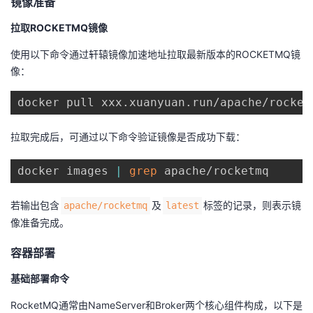
镜像准备
我
注
的
开
拉取ROCKETMQ镜像
的
Programs
发
使用以下命令通过轩辕镜像加速地址拉取最新版本的ROCKETMQ镜
像：
支
者
持
学
拉取完成后，可通过以下命令验证镜像是否成功下载：
我
堂
docker images 
|
grep
的
我
我
若输出包含
及
标签的记录，则表示镜
apache/rocketmq
latest
技
的
的
我
像准备完成。
容器部署
术
云
课
的
我
基础部署命令
支
声
程
认
的
我
RocketMQ通常由NameServer和Broker两个核心组件构成，以下是