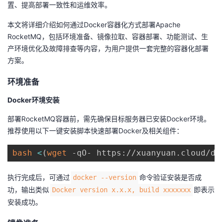
置、提高部署一致性和运维效率。
者
本文将详细介绍如何通过Docker容器化方式部署Apache
RocketMQ，包括环境准备、镜像拉取、容器部署、功能测试、生
我
产环境优化及故障排查等内容，为用户提供一套完整的容器化部署
方案。
的
我
环境准备
博
的
我
Docker环境安装
客
论
的
我
部署RocketMQ容器前，需先确保目标服务器已安装Docker环境。
推荐使用以下一键安装脚本快速部署Docker及相关组件：
坛
圈
的
我
bash
<
(
wget
 -qO- https://xuanyuan.cloud/do
子
直
的
我
执行完成后，可通过
命令验证安装是否成
docker --version
我
播
活
的
功，输出类似
即表示
Docker version x.x.x, build xxxxxxx
安装成功。
我
动
关
的