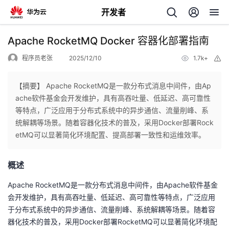
开发者
返
Apache RocketMQ Docker 容器化部署指南
回
程序员老张
2025/12/10
1.7k+
举
报
【摘要】 Apache RocketMQ是一款分布式消息中间件，由Ap
ache软件基金会开发维护，具有高吞吐量、低延迟、高可靠性
等特点，广泛应用于分布式系统中的异步通信、流量削峰、系
个
统解耦等场景。随着容器化技术的普及，采用Docker部署Rock
etMQ可以显著简化环境配置、提高部署一致性和运维效率。
我
人
概述
的
主
Apache RocketMQ是一款分布式消息中间件，由Apache软件基金
开
页
会开发维护，具有高吞吐量、低延迟、高可靠性等特点，广泛应用
于分布式系统中的异步通信、流量削峰、系统解耦等场景。随着容
发
器化技术的普及，采用Docker部署RocketMQ可以显著简化环境配