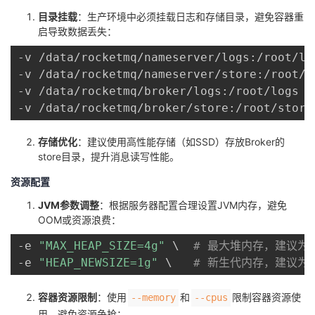
目录挂载
：生产环境中必须挂载日志和存储目录，避免容器重
启导致数据丢失：
-v /data/rocketmq/nameserver/logs:/root/lo
-v /data/rocketmq/nameserver/store:/root/s
-v /data/rocketmq/broker/logs:/root/logs 
\
-v /data/rocketmq/broker/store:/root/store
存储优化
：建议使用高性能存储（如SSD）存放Broker的
store目录，提升消息读写性能。
资源配置
JVM参数调整
：根据服务器配置合理设置JVM内存，避免
OOM或资源浪费：
-e 
"MAX_HEAP_SIZE=4g"
\
# 最大堆内存，建议为
-e 
"HEAP_NEWSIZE=1g"
\
# 新生代内存，建议为
容器资源限制
：使用
和
限制容器资源使
--memory
--cpus
用，避免资源争抢：