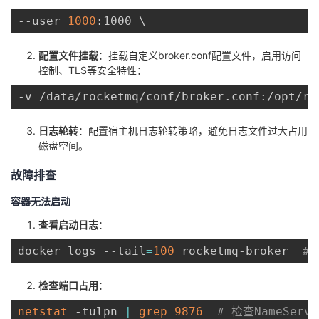
--user 
1000
:1000 
\
配置文件挂载
：挂载自定义broker.conf配置文件，启用访问
控制、TLS等安全特性：
-v /data/rocketmq/conf/broker.conf:/opt/ro
日志轮转
：配置宿主机日志轮转策略，避免日志文件过大占用
磁盘空间。
故障排查
容器无法启动
查看启动日志
：
docker logs --tail
=
100
 rocketmq-broker  
#
检查端口占用
：
netstat
 -tulpn 
|
grep
9876
# 检查NameSer