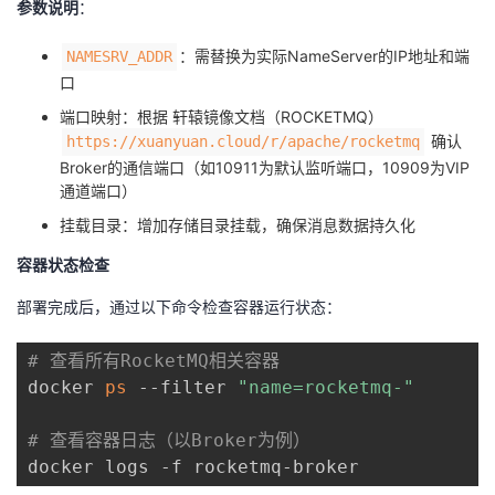
参数说明
：
：需替换为实际NameServer的IP地址和端
NAMESRV_ADDR
口
端口映射：根据 轩辕镜像文档（ROCKETMQ）
确认
https://xuanyuan.cloud/r/apache/rocketmq
Broker的通信端口（如10911为默认监听端口，10909为VIP
通道端口）
挂载目录：增加存储目录挂载，确保消息数据持久化
容器状态检查
部署完成后，通过以下命令检查容器运行状态：
# 查看所有RocketMQ相关容器
docker 
ps
 --filter 
"name=rocketmq-"
# 查看容器日志（以Broker为例）