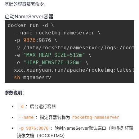
持
建
证
实
的
基础的容器部署命令。
启动NameServer容器
议
验
收
docker run -d 
\
  --name rocketmq-nameserver 
\
藏
  -p 
9876
:9876 
\
  -v /data/rocketmq/nameserver/logs:/root/
  -e 
"MAX_HEAP_SIZE=512m"
\
  -e 
"HEAP_NEWSIZE=128m"
\
  xxx.xuanyuan.run/apache/rocketmq:latest 
sh
参数说明
：
：后台运行容器
-d
：指定容器名称为
--name
rocketmq-nameserver
：映射NameServer默认端口（需根据 轩辕
-p 9876:9876
镜像文档（ROCKETMQ）