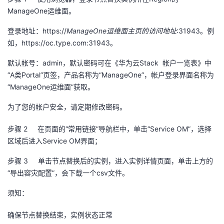
ManageOne
运维面。
者
登录地址：
https://
ManageOne
运维面主页的访问地址
:31943
。例
我
如，
https://oc.type.com:31943
。
默认帐号：
admin
，默认密码可在《华为云
Stack
帐户一览表》中
的
我
“
A
类
Portal
”页签，产品名称为“
ManageOne
”，帐户登录界面名称为
“
ManageOne
运维面”获取。
博
的
我
为了您的帐户安全，请定期修改密码。
客
论
的
我
步骤 2
在页面的“常用链接”导航栏中，单击“
Service OM
”，选择
坛
圈
的
我
区域后进入
Service OM
界面；
步骤 3
单击节点替换后的实例，进入实例详情页面，单击上方的
子
直
的
我
“导出容灾配置”，会下载一个
csv
文件。
我
播
活
的
须知：
我
动
关
的
确保节点替换结束，实例状态正常