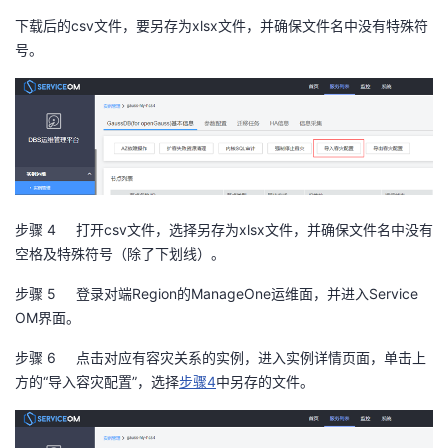
我
注
的
开
下载后的
csv
文件，要另存为
xlsx
文件，并确保文件名中没有特殊符
号。
的
Programs
发
支
者
持
学
我
堂
步骤 4
打开
csv
文件，选择另存为
xlsx
文件，并确保文件名中没有
空格及特殊符号（除了下划线）。
的
我
我
步骤 5
登录对端
Region
的
ManageOne
运维面，并进入
Service
技
的
的
我
OM
界面。
步骤 6
点击对应有容灾关系的实例，进入实例详情页面，单击上
术
云
课
的
我
方的“导入容灾配置”，选择
步骤
4
中另存的文件。
支
声
程
认
的
我