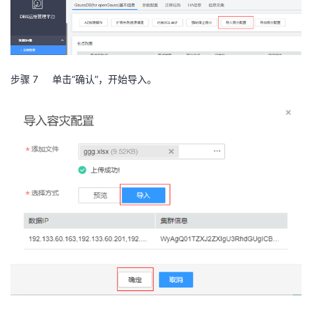
持
建
证
实
的
议
验
收
藏
步骤 7
单击“确认”，开始导入。