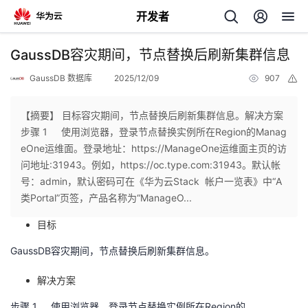
开发者
返
GaussDB容灾期间，节点替换后刷新集群信息
回
GaussDB 数据库
2025/12/09
907
举
报
【摘要】 目标容灾期间，节点替换后刷新集群信息。解决方案
步骤 1 使用浏览器，登录节点替换实例所在Region的Manag
eOne运维面。登录地址：https://ManageOne运维面主页的访
个
问地址:31943。例如，https://oc.type.com:31943。默认帐
号：admin，默认密码可在《华为云Stack 帐户一览表》中“A
我
人
类Portal”页签，产品名称为“ManageO...
目标
的
主
GaussDB容灾期间，节点替换后刷新集群信息。
开
页
解决方案
发
步骤 1
使用浏览器，登录节点替换实例所在
Region
的