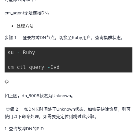
的
Programs
发
者
cm_agent
无法连接
DN
。
支
者
我
处理方法
步骤 1
登录故障
DN
节点，切换至
Ruby
用户，查询集群状态。
持
学
的
我
su 
-
 Ruby

我
堂
博
的
我
cm_ctl query 
-
Cvd
的
我
客
论
的
我
我
技
的
坛
圈
的
我
的
我
如上图，
dn_6008
状态为
Unknown
。
术
云
子
直
的
我
课
的
我
步骤 2
如
DN
长时间处于
Unknown
状态，如需要快速恢复，则可
支
声
播
活
的
程
认
的
我
使用以下命令处理，如需要先定位则跳过此步骤。
持
建
动
关
1.
查询故障
DN
的
PID
证
实
的