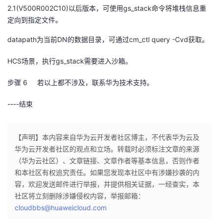
2.1(V500R002C10)
以后版本，可使用
gs_stack
命令将堆栈信息重
定向到指定文件。
datapath
为当前
DN
的数据目录，可通过
cm_ctl query -Cvd
获取。
HCS
场景，执行
gs_stack
需要进入沙箱。
步骤 6
若以上都不涉及，联系华为技术支持。
----
结束
【声明】本内容来自华为云开发者社区博主，不代表华为云及
华为云开发者社区的观点和立场。转载时必须标注文章的来源
（华为云社区）、文章链接、文章作者等基本信息，否则作者
和本社区有权追究责任。如果您发现本社区中有涉嫌抄袭的内
容，欢迎发送邮件进行举报，并提供相关证据，一经查实，本
社区将立刻删除涉嫌侵权内容，举报邮箱：
cloudbbs@huaweicloud.com