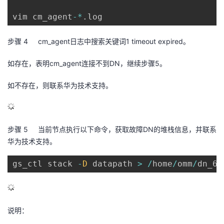
vim cm_agent
-
*
.
log
步骤 4
cm_agent
日志中搜索关键词
1 timeout expired
。
如存在，表明
cm_agent
连接不到
DN
，继续步骤
5
。
如不存在，则联系华为技术支持。
步骤 5
当前节点执行以下命令，获取故障
DN
的堆栈信息，并联系
华为技术支持。
gs_ctl stack 
-
D
 datapath 
>
/
home
/
omm
/
dn_60
说明：