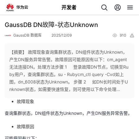
开发者
返
GaussDB DN故障-状态Unknown
回
GaussDB 数据库
2025/12/09
910
举
报
【摘要】 故障现象查询集群状态，DN组件状态为Unknown，
产生DN服务异常告警。故障原因可能原因有以下：cm_agent
无法连接DN。处理方法步骤 1 登录故障DN节点，切换至Ru
个
by用户，查询集群状态。su - Rubycm_ctl query -Cvd如上
图，dn_6008状态为Unknown。 步骤 2 如DN长时间处于U
我
人
nknown状态，如需要快速恢复，则可使用以下命令处理...
故障现象
我
的
主
查询集群状态，
DN
组件状态为
Unknown
，产生
DN
服务异常告警。
我
的
开
页
故障原因
我
的
开
发
可能原因有以下：