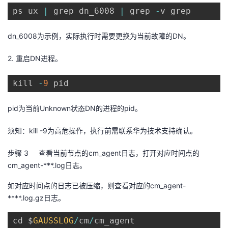
议
注
ps ux 
|
 grep dn_6008 
|
 grep 
-
v grep
验
收
藏
dn_6008
为示例，实际执行时需要更换为当前故障的
DN
。
2.
重启
DN
进程。
kill 
-
9
 pid
pid
为当前
Unknown
状态
DN
的进程的
pid
。
须知：
kill -9
为高危操作，执行前需联系华为技术支持确认。
步骤 3
查看当前节点的
cm_agent
日志，打开对应时间点的
cm_agent-***.log
日志。
如对应时间点的日志已被压缩，则查看对应的
cm_agent-
****.log.gz
日志。
cd $
GAUSSLOG
/
cm
/
cm_agent
