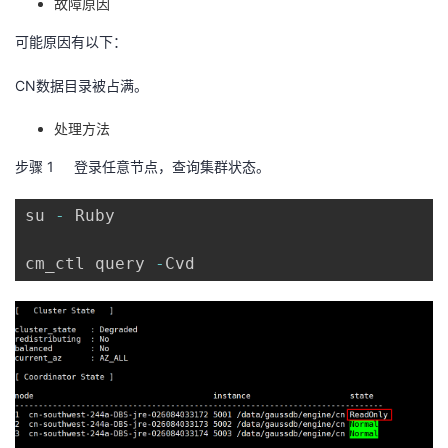
故障原因
者
可能原因有以下：
我
CN
数据目录被占满。
处理方法
的
我
步骤 1
登录任意节点，查询集群状态。
博
的
我
su 
-
 Ruby

客
论
的
我
cm_ctl query 
-
Cvd
坛
圈
的
我
子
直
的
我
我
播
活
的
我
动
关
的