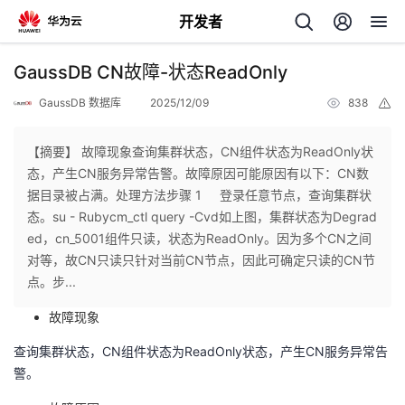
开发者
返
GaussDB CN故障-状态ReadOnly
回
GaussDB 数据库
2025/12/09
838
举
报
【摘要】 故障现象查询集群状态，CN组件状态为ReadOnly状
态，产生CN服务异常告警。故障原因可能原因有以下：CN数
据目录被占满。处理方法步骤 1 登录任意节点，查询集群状
个
态。su - Rubycm_ctl query -Cvd如上图，集群状态为Degrad
ed，cn_5001组件只读，状态为ReadOnly。因为多个CN之间
我
人
对等，故CN只读只针对当前CN节点，因此可确定只读的CN节
点。步...
的
主
故障现象
开
页
查询集群状态，
CN
组件状态为
ReadOnly
状态，产生
CN
服务异常告
警。
发