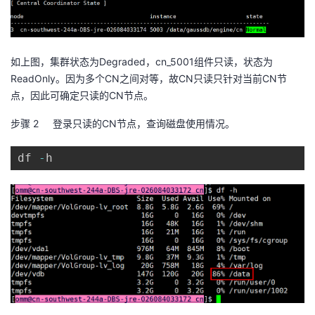
我
注
的
开
的
Programs
发
如上图，集群状态为
Degraded
，
cn_5001
组件只读，状态为
ReadOnly
。因为多个
CN
之间对等，故
CN
只读只针对当前
CN
节
支
者
点，因此可确定只读的
CN
节点。
持
学
步骤 2
登录只读的
CN
节点，查询磁盘使用情况。
我
堂
df 
-
h
的
我
我
技
的
的
我
术
云
课
的
我
支
声
程
认
的
我