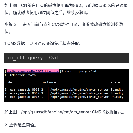
持
建
证
实
的
如上图，
CN
所在目录的磁盘使用率为
86%
，超过默认
85%
的只读阈
值。确认磁盘使用超过阈值之后，继续步骤
3
。
议
验
收
步骤 3
进入当前节点的
CMS
数据目录，查看修改磁盘检测参数
值。
藏
1.
CMS
数据目录可通过查询集群状态获取。
cm_ctl query 
-
Cvd
如上图，
/opt/gaussdb/engine/cm/cm_server CMS
的数据目录。
2.
查询磁盘阈值。