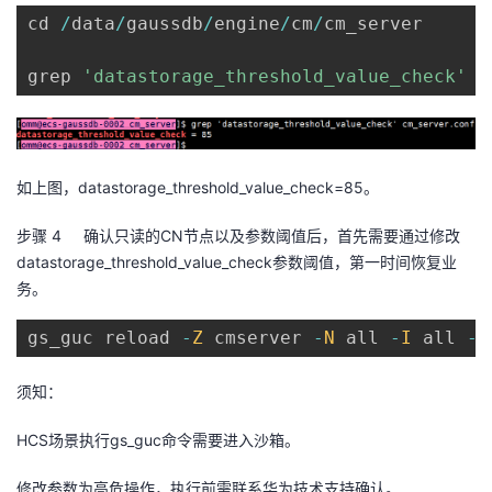
cd 
/
data
/
gaussdb
/
engine
/
cm
/
cm_server

grep 
'datastorage_threshold_value_check'
 c
如上图，
datastorage_threshold_value_check=85
。
步骤 4
确认只读的
CN
节点以及参数阈值后，首先需要通过修改
datastorage_threshold_value_check
参数阈值，第一时间恢复业
务。
gs_guc reload 
-
Z
 cmserver 
-
N
 all 
-
I
 all 
-
c
须知：
HCS
场景执行
gs_guc
命令需要进入沙箱。
修改参数为高危操作，执行前需联系华为技术支持确认。