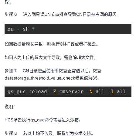
取。
步骤 6
进入到只读
CN
节点排查导致
CN
目录被占满的原因。
du 
-
 sh 
*
如因数据量增长导致，则执行
CN
扩容或者扩磁盘。
如因人为上传的超大文件导致，需删除超大文件。
步骤 7
CN
目录磁盘使用率恢复正常值以后，恢复
datastorage_threshold_value_check
参数值为
85
。
gs_guc reload 
-
Z
 cmserver 
-
N
 all 
-
I
 all 
-
c
说明：
HCS
场景执行
gs_guc
命令需要进入沙箱。
步骤 8
若以上均不涉及，联系华为技术支持。