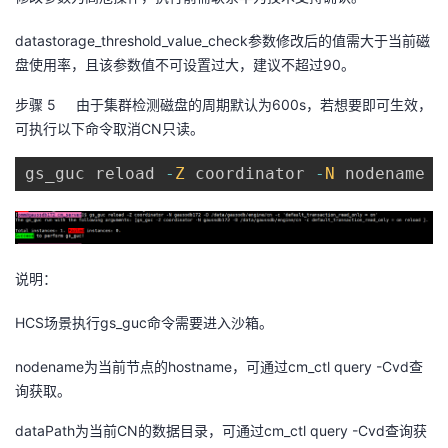
datastorage_threshold_value_check
参数修改后的值需大于当前磁
盘使用率，且该参数值不可设置过大，建议不超过
90
。
步骤 5
由于集群检测磁盘的周期默认为
600s
，若想要即可生效，
可执行以下命令取消
CN
只读。
gs_guc reload 
-
Z
 coordinator 
-
N
 nodename 
-
说明：
HCS
场景执行
gs_guc
命令需要进入沙箱。
nodename
为当前节点的
hostname
，可通过
cm_ctl query -Cvd
查
询获取。
dataPath
为当前
CN
的数据目录，可通过
cm_ctl query -Cvd
查询获