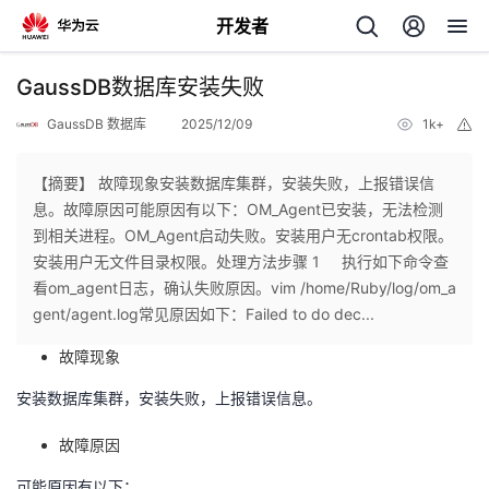
开发者
返
GaussDB数据库安装失败
回
GaussDB 数据库
2025/12/09
1k+
举
报
【摘要】 故障现象安装数据库集群，安装失败，上报错误信
息。故障原因可能原因有以下：OM_Agent已安装，无法检测
到相关进程。OM_Agent启动失败。安装用户无crontab权限。
个
安装用户无文件目录权限。处理方法步骤 1 执行如下命令查
看om_agent日志，确认失败原因。vim /home/Ruby/log/om_a
我
人
gent/agent.log常见原因如下：Failed to do dec...
故障现象
的
主
安装数据库集群，安装失败，上报错误信息。
开
页
故障原因
发
可能原因有以下：