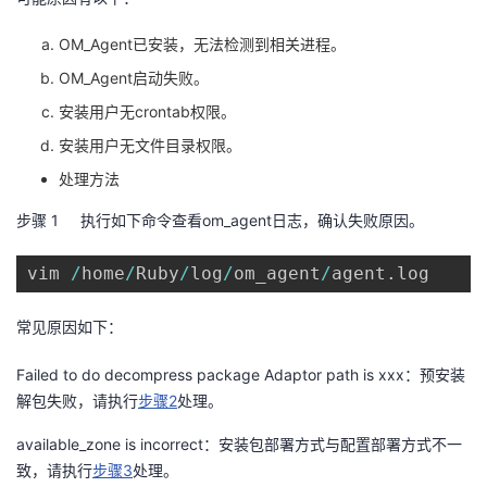
者
OM_Agent
已安装，无法检测到相关进程。
OM_Agent
启动失败。
我
安装用户无
crontab
权限。
的
我
安装用户无文件目录权限。
处理方法
博
的
我
步骤 1
执行如下命令查看
om_agent
日志，确认失败原因。
客
论
的
我
vim 
/
home
/
Ruby
/
log
/
om_agent
/
agent
.
log
坛
圈
的
我
常见原因如下：
子
直
的
我
Failed to do decompress package Adaptor path is xxx
：预安装
解包失败，请执行
步骤
2
处理。
我
播
活
的
available_zone is incorrect
：安装包部署方式与配置部署方式不一
我
动
关
的
致，请执行
步骤
3
处理。