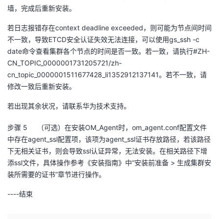
墙，完成后重新安装。
若日志报错存在
context deadline exceeded
，则可能为节点间时间
不一致，导致
ETCD
安全认证失效无法连接，可以使用
gs_ssh -c
date
命令查看集群各个节点的时间是否一致。若一致，请执行
#ZH-
CN_TOPIC_0000001731205721/zh-
cn_topic_0000001511677428_li1352912137141
。若不一致，请
修改一致后重新安装。
若出现其余状况，请联系华为技术支持。
步骤 5
（可选）在安装
OM_Agent
时，
om_agent.conf
配置文件
中存在
agent_ssl
配置项，该项为
agent_ssl
证书存放路径，若该路径
下无相关证书，则会导致
ssl
认证异常，无法安装。在相关路径下增
添
ssl
文件，具体操作参考《安装指南》中“安装前准备
>
生成集群安
装所需要的证书”章节进行操作。
--
--结束