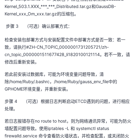
持
建
证
实
的
Kernel_503.1.XXX_***_***_Distributed.tar.gz
和
GaussDB-
Kernel_xxx_Om_xxx.tar.gz
的压缩包。
议
验
收
步骤 3
（可选）确认部署方式：
藏
检查安装包部署方式与安装配置文件中部署方式是否一致：若一
致，请执行
#ZH-CN_TOPIC_0000001731205721/zh-
cn_topic_0000001511677428_li1820100121114
。若不一致，请
修改后重新安装。
若此前安装过数据库，可能为环境变量问题导致，清
除
/home/Ruby/.bashrc
，
/home/Ruby/gauss_env_file
中的
GPHOME
环境变量，并重新安装。
步骤 4
（可选）根据日志判断启动
ETCD
遇到的问题，进行相应
处理。
若日志报错存在
no route to host
，则为网络通讯异常，可能为防火
墙配置问题导致。使用
iptables -L
和
systemctl status
firewalld.service
命令查看防火墙状态，并检查配置，或关闭防火