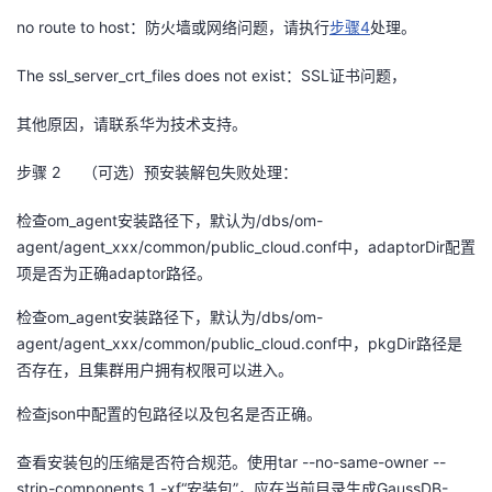
我
注
的
开
no route to host
：防火墙或网络问题，请执行
步骤
4
处理。
The ssl_server_crt_files does not exist
的
：
SSL
证书问题，
Programs
发
其他原因，请联系华为技术支持。
支
者
步骤 2
（可选）预安装解包失败处理：
持
学
检查
om_agent
安装路径下，默认为
/dbs/om-
我
堂
agent/agent_xxx/common/public_cloud.conf
中，
adaptorDir
配置
项是否为正确
adaptor
路径。
的
我
我
检查
om_agent
安装路径下，默认为
/dbs/om-
agent/agent_xxx/common/public_cloud.conf
技
的
中，
pkgDir
路径是
的
我
否存在，且集群用户拥有权限可以进入。
术
云
课
的
我
检查
json
中配置的包路径以及包名是否正确。
支
声
程
认
的
我
查看安装包的压缩是否符合规范。使用
tar --no-same-owner --
strip-components 1 -xf
“安装包”，应在当前目录生成
GaussDB-