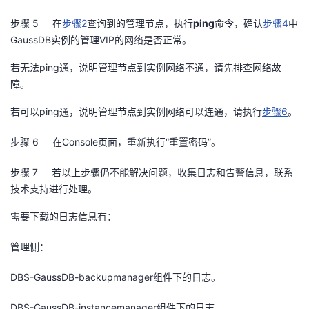
持
建
证
实
的
步骤 5
在
步骤
2
查询到的管理节点，执行
ping
命令，确认
步骤
4
中
议
GaussDB
实例的管理
VIP
的网络是否正常。
验
收
若无法
ping
通，说明管理节点到实例网络不通，请先排查网络故
藏
障。
若可以
ping
通，说明管理节点到实例网络可以连通，请执行
步骤
6
。
步骤 6
在
Console
页面，重新执行“重置密码”。
步骤 7
若以上步骤仍不能解决问题，收集日志和告警信息，联系
技术支持进行处理。
需要下载的日志信息有：
管理侧：
DBS-GaussDB-backupmanager
组件下的日志。
DBS-GaussDB-instancemanager
组件下的日志。