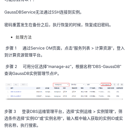
者
GaussDBService
无法通过
SSH
连接到实例。
我
密码重置发生在备份之后，执行恢复的时候，恢复成旧密码。
处理方法
的
我
步骤 1
通过
Service OM
页面，点击“服务列表
>
计算资源”，登入
博
的
我
到计算资源管理平台。
客
论
的
我
步骤 2
可用分区选择“
manage-az
”，根据名称“
DBS-GaussDB
”
查询
GaussDB
实例管理节点
IP
。
坛
圈
的
我
子
直
的
我
我
播
活
的
步骤 3
登录
DBS
运维管理平台，选择“实例运维
>
实例管理”，筛
选条件选择“实例
ID
”或“实例名称”，输入框中输入获取的实例
ID
或实
我
动
关
的
例名称，执行搜索。