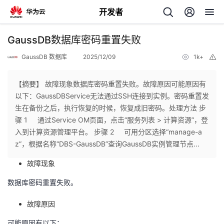
开发者
返
GaussDB数据库密码重置失败
回
GaussDB 数据库
2025/12/09
1k+
举
报
【摘要】 故障现象数据库密码重置失败。故障原因可能原因有
以下：GaussDBService无法通过SSH连接到实例。密码重置发
生在备份之后，执行恢复的时候，恢复成旧密码。处理方法 步
个
骤 1 通过Service OM页面，点击“服务列表 > 计算资源”，登
入到计算资源管理平台。 步骤 2 可用分区选择“manage-a
我
人
z”，根据名称“DBS-GaussDB”查询GaussDB实例管理节点...
故障现象
的
主
数据库密码重置失败。
开
页
故障原因
发
可能原因有以下：