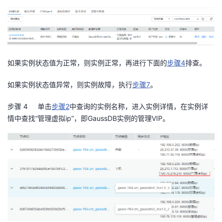
我
注
的
开
的
Programs
发
支
者
如果实例状态值为正常，则实例正常，再进行下面的
步骤
4
排查。
持
学
如果实例状态值异常，则实例故障，执行
步骤
7
。
步骤 4
单击
步骤
2
中查询的实例名称，进入实例详情，在实例详
我
堂
情中查找“管理虚拟
ip
”，即
GaussDB
实例的管理
VIP
。
的
我
我
技
的
的
我
术
云
课
的
我
支
声
程
认
的
我