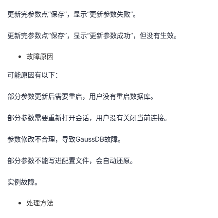
更新完参数点“保存”，显示“更新参数失败”。
的
Programs
发
者
更新完参数点“保存”，显示“更新参数成功”，但没有生效。
支
者
我
故障原因
持
学
的
我
可能原因有以下：
我
堂
博
的
我
部分参数更新后需要重启，用户没有重启数据库。
的
我
客
论
的
我
我
部分参数需要重新打开会话，用户没有关闭当前连接。
技
的
坛
圈
的
我
的
我
参数修改不合理，导致
GaussDB
故障。
术
云
子
直
的
我
课
的
我
部分参数不能写进配置文件，会自动还原。
支
声
播
活
的
实例故障。
程
认
的
我
处理方法
持
建
动
关
证
实
的