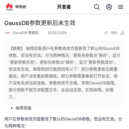
开发者
返
GaussDB参数更新后未生效
回
GaussDB 数据库
2025/12/09
683
举
报
【摘要】 故障现象用户在参数修改页面更改了默认的GaussDB
参数，但没有生效。分为两种情况：更新完参数点“保存”，显示
“更新参数失败”。更新完参数点“保存”，显示“更新参数成功”，
个
但没有生效。故障原因可能原因有以下：部分参数更新后需要
重启，用户没有重启数据库。部分参数需要重新打开会话，用
我
人
户没有关闭当前连接。参数修改不合理，导致GaussDB故障。
部分参数不能写进配置文件，会自动还原。实例故障。处理
我
的
主
方...
故障现象
我
的
开
页
用户在参数修改页面更改了默认的
GaussDB
参数，但没有生效。分
我
的
开
发
为两种情况：