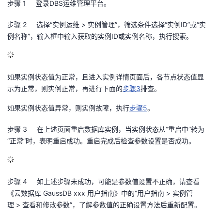
步骤 1
登录
DBS
运维管理平台。
议
注
验
收
步骤 2
选择“实例运维
>
实例管理”，筛选条件选择“实例
ID
”或“实
藏
例名称”，输入框中输入获取的实例
ID
或实例名称，执行搜索。
如果实例状态值为正常，且进入实例详情页面后，各节点状态值显
示为正常，则实例正常，再进行下面的
步骤
3
排查。
如果实例状态值异常，则实例故障，执行
步骤
5
。
步骤 3
在上述页面重启数据库实例，当实例状态从“重启中”转为
“正常”时，表明重启成功。重启完成后检查参数设置是否成功。
步骤 4
如上述步骤未成功，可能是参数值设置不正确，请查看
《云数据库
GaussDB xxx
用户指南》中的“用户指南
>
实例管
理
>
查看和修改参数”，了解参数值的正确设置方法后重新配置。