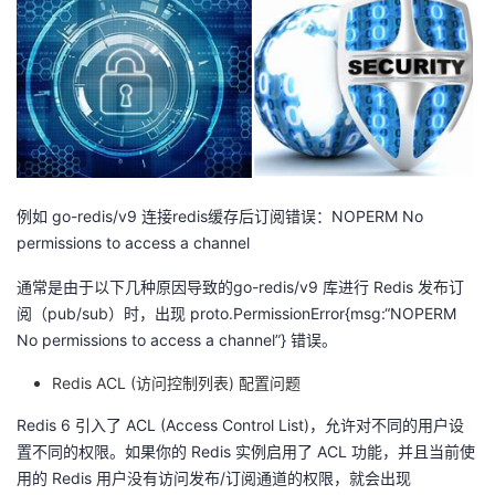
者
我
的
我
博
的
我
例如 go-redis/v9 连接redis缓存后订阅错误：NOPERM No
permissions to access a channel
客
论
的
我
通常是由于以下几种原因导致的go-redis/v9 库进行 Redis 发布订
坛
圈
的
我
阅（pub/sub）时，出现 proto.PermissionError{msg:“NOPERM
No permissions to access a channel”} 错误。
子
直
的
我
Redis ACL (访问控制列表) 配置问题
我
播
活
的
Redis 6 引入了 ACL (Access Control List)，允许对不同的用户设
置不同的权限。如果你的 Redis 实例启用了 ACL 功能，并且当前使
我
动
关
的
用的 Redis 用户没有访问发布/订阅通道的权限，就会出现