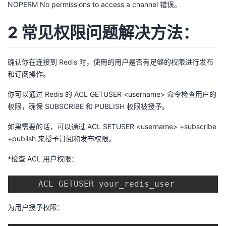
NOPERM No permissions to access a channel 错误。
我
注
的
开
2 常见权限问题解决方法：
的
Programs
发
支
者
确认你在连接到 Redis 时，使用的用户是否有足够的权限进行发布
和订阅操作。
持
学
你可以通过 Redis 的 ACL GETUSER <username> 命令检查用户的
权限，确保 SUBSCRIBE 和 PUBLISH 权限被授予。
我
堂
如果需要的话，可以通过 ACL SETUSER <username> +subscribe
的
我
我
+publish 来授予订阅和发布权限。
技
的
*检查 ACL 用户权限：
的
我
术
云
课
的
我
支
声
为用户授予权限：
程
认
的
我