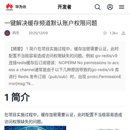
开发者
返
一键解决缓存频道默认账户权限问题
回
码乐
2025/12/09
1.2k+
举
报
【摘要】 1 简介在项目实施过程中，缓存加密需要认证，此时
配置不当极容易造成访问权限缺失的问题。例如 go-redis/v9
连接redis缓存后订阅错误：NOPERM No permissions to acc
个
ess a channel通常是由于以下几种原因导致的go-redis/v9 库
进行 Redis 发布订阅（pub/sub）时，出现 proto.PermissionE
我
人
rror{msg:“N...
1 简介
的
主
开
页
在项目实施过程中，缓存加密需要认证，此时配置不当极容易造成
访问权限缺失的问题。
发