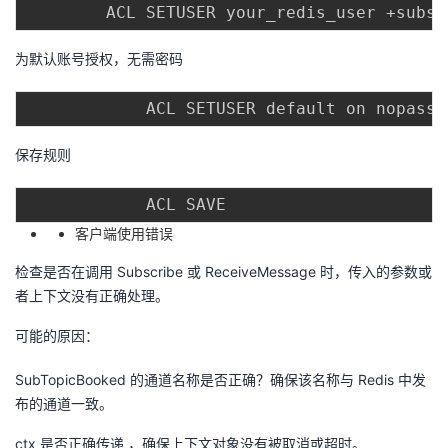
持
建
证
实
的
议
为默认账号授权，无需密码
验
收
藏
保存规则
客户端使用错误
检查是否在调用 Subscribe 或 ReceiveMessage 时，传入的参数或
者上下文没有正确处理。
可能的原因：
SubTopicBooked 的通道名称是否正确？确保该名称与 Redis 中发
布的通道一致。
ctx 是否正确传递 ，确保上下文对象没有被取消或超时。