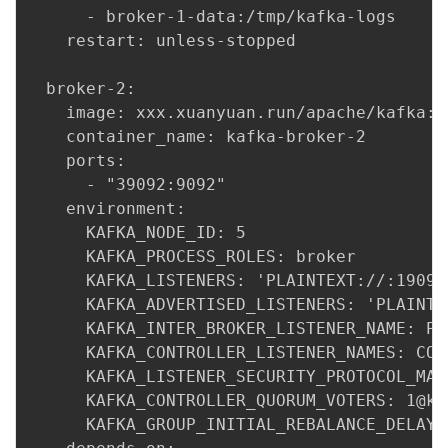
      - broker-1-data:/tmp/kafka-logs

    restart: unless-stopped

  broker-2:

    image: xxx.xuanyuan.run/apache/kafka:la
    container_name: kafka-broker-2

    ports:

      - "39092:9092"

    environment:

      KAFKA_NODE_ID: 5

      KAFKA_PROCESS_ROLES: broker

      KAFKA_LISTENERS: 'PLAINTEXT://:19092
      KAFKA_ADVERTISED_LISTENERS: 'PLAINTE
      KAFKA_INTER_BROKER_LISTENER_NAME: PLA
      KAFKA_CONTROLLER_LISTENER_NAMES: CONT
      KAFKA_LISTENER_SECURITY_PROTOCOL_MAP
      KAFKA_CONTROLLER_QUORUM_VOTERS: 1@ka
      KAFKA_GROUP_INITIAL_REBALANCE_DELAY_M