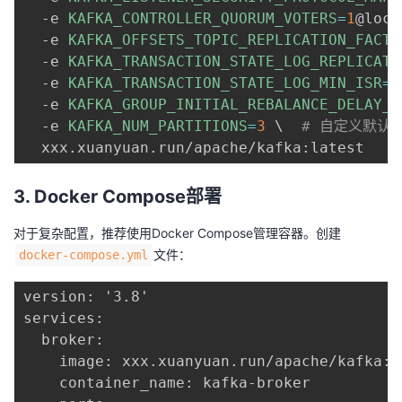
  -e 
KAFKA_CONTROLLER_QUORUM_VOTERS
=
1
@loca
  -e 
KAFKA_OFFSETS_TOPIC_REPLICATION_FACTO
  -e 
KAFKA_TRANSACTION_STATE_LOG_REPLICATI
  -e 
KAFKA_TRANSACTION_STATE_LOG_MIN_ISR
=
1
  -e 
KAFKA_GROUP_INITIAL_REBALANCE_DELAY_M
  -e 
KAFKA_NUM_PARTITIONS
=
3
\
# 自定义默认
3. Docker Compose部署
对于复杂配置，推荐使用Docker Compose管理容器。创建
文件：
docker-compose.yml
version: '3.8'

services:

  broker:

    image: xxx.xuanyuan.run/apache/kafka:la
    container_name: kafka-broker
