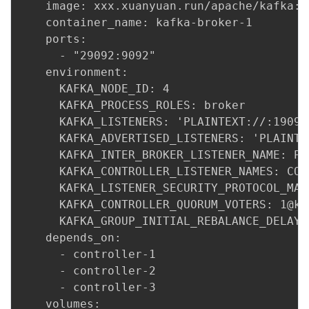
    image: xxx.xuanyuan.run/apache/kafka:la
    container_name: kafka-broker-1

    ports:

      - "29092:9092"

    environment:

      KAFKA_NODE_ID: 4

      KAFKA_PROCESS_ROLES: broker

      KAFKA_LISTENERS: 'PLAINTEXT://:19092
      KAFKA_ADVERTISED_LISTENERS: 'PLAINTE
      KAFKA_INTER_BROKER_LISTENER_NAME: PLA
      KAFKA_CONTROLLER_LISTENER_NAMES: CONT
      KAFKA_LISTENER_SECURITY_PROTOCOL_MAP
      KAFKA_CONTROLLER_QUORUM_VOTERS: 1@ka
      KAFKA_GROUP_INITIAL_REBALANCE_DELAY_M
    depends_on:

      - controller-1

      - controller-2

      - controller-3

    volumes:
