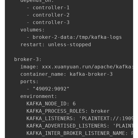
    depends_on:

      - controller-1

      - controller-2

      - controller-3

    volumes:

      - broker-2-data:/tmp/kafka-logs

    restart: unless-stopped

  broker-3:

    image: xxx.xuanyuan.run/apache/kafka:la
    container_name: kafka-broker-3

    ports:

      - "49092:9092"

    environment:

      KAFKA_NODE_ID: 6

      KAFKA_PROCESS_ROLES: broker

      KAFKA_LISTENERS: 'PLAINTEXT://:19092
      KAFKA_ADVERTISED_LISTENERS: 'PLAINTE
      KAFKA_INTER_BROKER_LISTENER_NAME: PLA