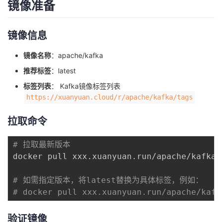
镜像准备
我
注
的
开
镜像信息
的
Programs
发
镜像名称
：apache/kafka
支
者
推荐标签
：latest
持
学
标签列表
： Kafka镜像标签列表
https://xuanyuan.cloud/r/apache/kafka/tags
我
堂
拉取命令
的
我
我
# 拉取最新版本
技
的
docker pull xxx.xuanyuan.run/apache/kafka:l
的
我
术
云
# 如需指定版本，将latest替换为具体标签，例如：
课
的
我
# docker pull xxx.xuanyuan.run/apache/kafk
支
声
程
认
的
我
验证镜像