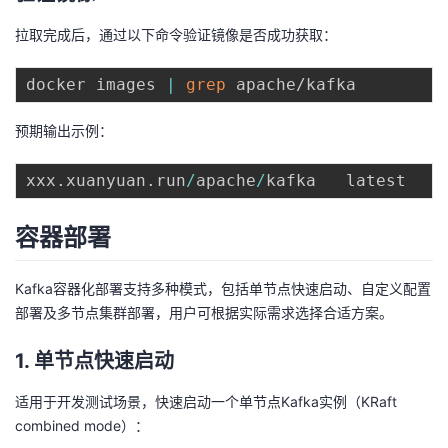
持
建
证
实
的
拉取完成后，通过以下命令验证镜像是否成功获取：
议
验
收
docker images 
|
grep
藏
预期输出示例：
xxx
.
xuanyuan
.
run
/
apache
/
kafka   latest    
容器部署
Kafka容器化部署支持多种模式，包括单节点快速启动、自定义配置
部署及多节点集群部署，用户可根据实际需求选择合适方案。
1. 单节点快速启动
适用于开发测试场景，快速启动一个单节点Kafka实例（KRaft
combined mode）：