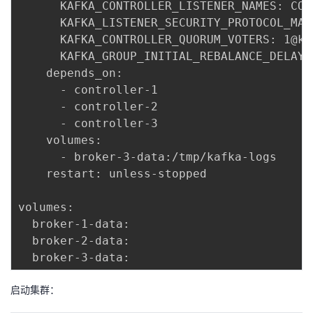
      KAFKA_CONTROLLER_LISTENER_NAMES: CONT
      KAFKA_LISTENER_SECURITY_PROTOCOL_MAP
      KAFKA_CONTROLLER_QUORUM_VOTERS: 1@ka
      KAFKA_GROUP_INITIAL_REBALANCE_DELAY_M
    depends_on:

      - controller-1

      - controller-2

      - controller-3

    volumes:

      - broker-3-data:/tmp/kafka-logs

    restart: unless-stopped

volumes:

  broker-1-data:

  broker-2-data:

启动集群：