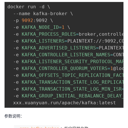
docker run -d 
\
  --name kafka-broker 
\
  -p 
9092
:9092 
\
  -e 
KAFKA_NODE_ID
=
1
\
  -e 
KAFKA_PROCESS_ROLES
=
broker,controller
  -e 
KAFKA_LISTENERS
=
PLAINTEXT://:9092,CON
  -e 
KAFKA_ADVERTISED_LISTENERS
=
PLAINTEXT:
  -e 
KAFKA_CONTROLLER_LISTENER_NAMES
=
CONTR
  -e 
KAFKA_LISTENER_SECURITY_PROTOCOL_MAP
=
  -e 
KAFKA_CONTROLLER_QUORUM_VOTERS
=
1
@loca
  -e 
KAFKA_OFFSETS_TOPIC_REPLICATION_FACTO
  -e 
KAFKA_TRANSACTION_STATE_LOG_REPLICATI
  -e 
KAFKA_TRANSACTION_STATE_LOG_MIN_ISR
=
1
  -e 
KAFKA_GROUP_INITIAL_REBALANCE_DELAY_M
参数说明：