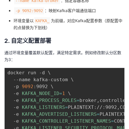
：指定容器名称
--name kafka-broker
：映射Kafka客户端通信端口
-p 9092:9092
环境变量以
为前缀，对应Kafka配置参数（原配置中
KAFKA_
的点替换为下划线）
2. 自定义配置部署
通过环境变量覆盖默认配置，满足特定需求。例如修改默认分区数
为3：
docker run -d 
\
  --name kafka-custom 
\
  -p 
9092
:9092 
\
  -e 
KAFKA_NODE_ID
=
1
\
  -e 
KAFKA_PROCESS_ROLES
=
broker,controller
  -e 
KAFKA_LISTENERS
=
PLAINTEXT://:9092,CON
  -e 
KAFKA_ADVERTISED_LISTENERS
=
PLAINTEXT:
  -e 
KAFKA_CONTROLLER_LISTENER_NAMES
=
CONTR
  -e 
KAFKA_LISTENER_SECURITY_PROTOCOL_MAP
=