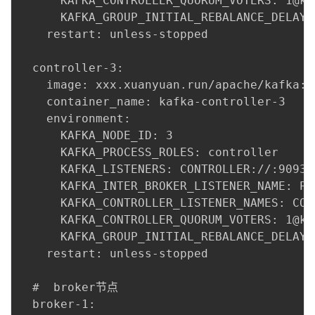
      KAFKA_CONTROLLER_QUORUM_VOTERS: 1@ka
      KAFKA_GROUP_INITIAL_REBALANCE_DELAY_M
    restart: unless-stopped

  controller-3:

    image: xxx.xuanyuan.run/apache/kafka:la
    container_name: kafka-controller-3

    environment:

      KAFKA_NODE_ID: 3

      KAFKA_PROCESS_ROLES: controller

      KAFKA_LISTENERS: CONTROLLER://:9093

      KAFKA_INTER_BROKER_LISTENER_NAME: PLA
      KAFKA_CONTROLLER_LISTENER_NAMES: CONT
      KAFKA_CONTROLLER_QUORUM_VOTERS: 1@ka
      KAFKA_GROUP_INITIAL_REBALANCE_DELAY_M
    restart: unless-stopped

  #  broker节点

  broker-1:
