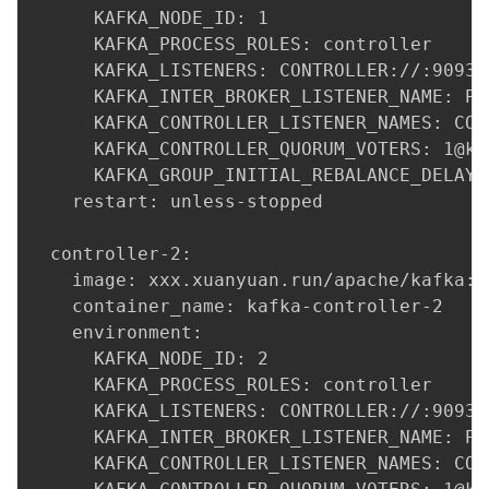
      KAFKA_NODE_ID: 1

      KAFKA_PROCESS_ROLES: controller

      KAFKA_LISTENERS: CONTROLLER://:9093

      KAFKA_INTER_BROKER_LISTENER_NAME: PLA
      KAFKA_CONTROLLER_LISTENER_NAMES: CONT
      KAFKA_CONTROLLER_QUORUM_VOTERS: 1@ka
      KAFKA_GROUP_INITIAL_REBALANCE_DELAY_M
    restart: unless-stopped

  controller-2:

    image: xxx.xuanyuan.run/apache/kafka:la
    container_name: kafka-controller-2

    environment:

      KAFKA_NODE_ID: 2

      KAFKA_PROCESS_ROLES: controller

      KAFKA_LISTENERS: CONTROLLER://:9093

      KAFKA_INTER_BROKER_LISTENER_NAME: PLA
      KAFKA_CONTROLLER_LISTENER_NAMES: CONT