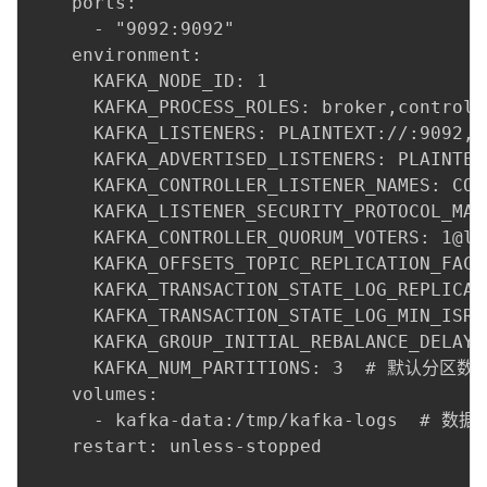
    ports:

      - "9092:9092"

    environment:

      KAFKA_NODE_ID: 1

      KAFKA_PROCESS_ROLES: broker,controlle
      KAFKA_LISTENERS: PLAINTEXT://:9092,C
      KAFKA_ADVERTISED_LISTENERS: PLAINTEX
      KAFKA_CONTROLLER_LISTENER_NAMES: CONT
      KAFKA_LISTENER_SECURITY_PROTOCOL_MAP
      KAFKA_CONTROLLER_QUORUM_VOTERS: 1@lo
      KAFKA_OFFSETS_TOPIC_REPLICATION_FACTO
      KAFKA_TRANSACTION_STATE_LOG_REPLICAT
      KAFKA_TRANSACTION_STATE_LOG_MIN_ISR: 
      KAFKA_GROUP_INITIAL_REBALANCE_DELAY_M
      KAFKA_NUM_PARTITIONS: 3  # 默认分区数

    volumes:

      - kafka-data:/tmp/kafka-logs  # 数据
    restart: unless-stopped
