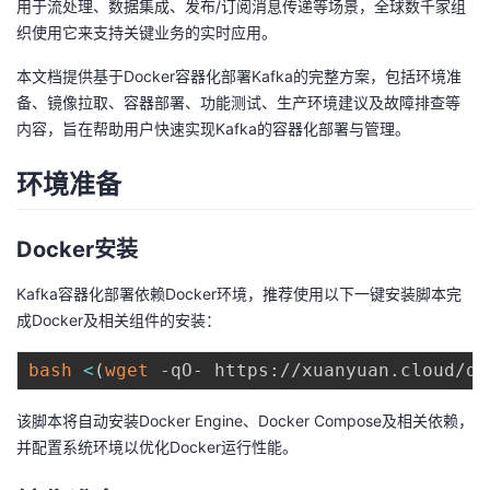
用于流处理、数据集成、发布/订阅消息传递等场景，全球数千家组
织使用它来支持关键业务的实时应用。
者
本文档提供基于Docker容器化部署Kafka的完整方案，包括环境准
我
备、镜像拉取、容器部署、功能测试、生产环境建议及故障排查等
内容，旨在帮助用户快速实现Kafka的容器化部署与管理。
的
我
环境准备
博
的
我
Docker安装
客
论
的
我
Kafka容器化部署依赖Docker环境，推荐使用以下一键安装脚本完
坛
圈
的
我
成Docker及相关组件的安装：
子
直
的
我
bash
<
(
wget
 -qO- https://xuanyuan.cloud/do
我
播
活
的
该脚本将自动安装Docker Engine、Docker Compose及相关依赖，
并配置系统环境以优化Docker运行性能。
我
动
关
的