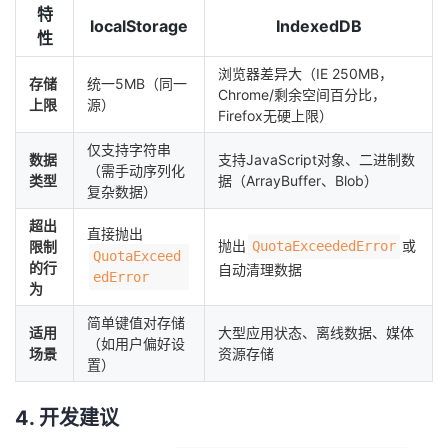
持
建
证
实
的
特
localStorage
IndexedDB
性
议
验
收
浏览器差异大（IE 250MB，
存储
统一5MB（同一
Chrome/剩余空间百分比，
上限
源）
藏
Firefox无硬上限）
仅支持字符串
数据
支持JavaScript对象、二进制数
（需手动序列化
类型
据（ArrayBuffer、Blob）
复杂数据）
超出
直接抛出
抛出
或
限制
QuotaExceededError
QuotaExceed
的行
自动清理数据
edError
为
简单键值对存储
适用
大型应用状态、离线数据、媒体
（如用户偏好设
场景
资源存储
置）
4. 开发建议