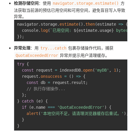
检测存储空间
：使用
方
navigator.storage.estimate()
法获取当前源的预估已用空间和可用空间，避免盲目写入导致
异常。
navigator
.
storage
.
estimate
(
)
.
then
(
estimate
=>
{
  console
.
log
(
`
已用空间: 
${
estimate
.
usage
}
 bytes
}
)
;
异常处理
：用
包裹存储操作代码，捕获
try...catch
异常并提示用户清理缓存。
QuotaExceededError
try
{
const
 request 
=
 indexedDB
.
open
(
'myDB'
,
1
)
;
  request
.
onsuccess
=
(
)
=>
{
const
 db 
=
 request
.
result
;
// 执行存储操作...
}
;
}
catch
(
e
)
{
if
(
e
.
name 
===
'QuotaExceededError'
)
{
alert
(
'本地空间不足，请清理浏览器缓存后重试。'
)
;
}
}