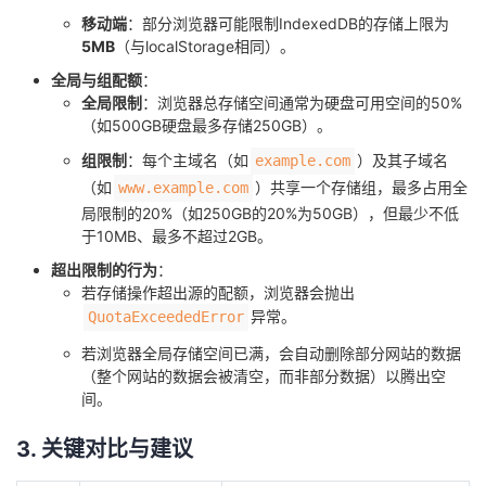
我
注
的
开
移动端
：部分浏览器可能限制IndexedDB的存储上限为
5MB
（与localStorage相同）。
的
Programs
发
全局与组配额
：
全局限制
：浏览器总存储空间通常为硬盘可用空间的50%
（如500GB硬盘最多存储250GB）。
支
者
组限制
：每个主域名（如
）及其子域名
example.com
持
学
（如
）共享一个存储组，最多占用全
www.example.com
局限制的20%（如250GB的20%为50GB），但最少不低
我
堂
于10MB、最多不超过2GB。
超出限制的行为
：
的
我
我
若存储操作超出源的配额，浏览器会抛出
异常。
QuotaExceededError
技
的
的
我
若浏览器全局存储空间已满，会自动删除部分网站的数据
（整个网站的数据会被清空，而非部分数据）以腾出空
术
云
课
的
我
间。
支
声
3. 关键对比与建议
程
认
的
我