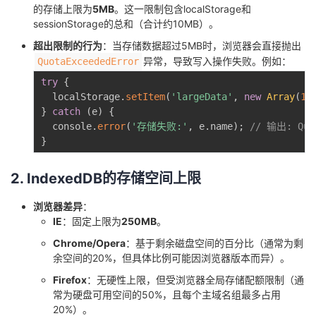
的存储上限为
5MB
。这一限制包含localStorage和
者
sessionStorage的总和（合计约10MB）。
超出限制的行为
：当存储数据超过5MB时，浏览器会直接抛出
我
异常，导致写入操作失败。例如：
QuotaExceededError
try
{
的
我
  localStorage
.
setItem
(
'largeData'
,
new
Array
(
10
}
catch
(
e
)
{
博
的
我
  console
.
error
(
'存储失败:'
,
 e
.
name
)
;
// 输出: Quot
}
客
论
的
我
2. IndexedDB的存储空间上限
坛
圈
的
我
浏览器差异
：
IE
：固定上限为
250MB
。
子
直
的
我
Chrome/Opera
：基于剩余磁盘空间的百分比（通常为剩
余空间的20%，但具体比例可能因浏览器版本而异）。
我
播
活
的
Firefox
：无硬性上限，但受浏览器全局存储配额限制（通
常为硬盘可用空间的50%，且每个主域名组最多占用
我
动
关
的
20%）。