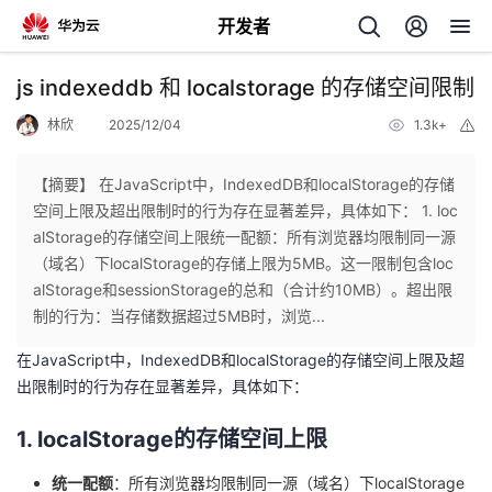
开发者
返
js indexeddb 和 localstorage 的存储空间限制
回
林欣
2025/12/04
1.3k+
举
报
【摘要】 在JavaScript中，IndexedDB和localStorage的存储
空间上限及超出限制时的行为存在显著差异，具体如下： 1. loc
alStorage的存储空间上限统一配额：所有浏览器均限制同一源
个
（域名）下localStorage的存储上限为5MB。这一限制包含loc
alStorage和sessionStorage的总和（合计约10MB）。超出限
我
人
制的行为：当存储数据超过5MB时，浏览...
在JavaScript中，IndexedDB和localStorage的存储空间上限及超
的
主
出限制时的行为存在显著差异，具体如下：
开
页
1. localStorage的存储空间上限
发
统一配额
：所有浏览器均限制同一源（域名）下localStorage