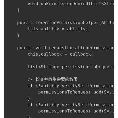
        void onPermissionDenied(List<Strin
    }

    public LocationPermissionHelper(Ability
        this.ability = ability;

    }

    public void requestLocationPermissions
        this.callback = callback;

        List<String> permissionsToRequest 
        // 检查并收集需要的权限

        if (!ability.verifySelfPermission(
            permissionsToRequest.add(Syste
        }

        if (!ability.verifySelfPermission(
            permissionsToRequest.add(Syste
        }
