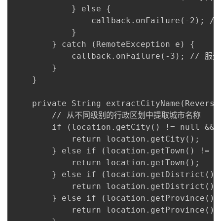
            } else {

                callback.onFailure(-2); /
            }

        } catch (RemoteException e) {

            callback.onFailure(-3); // 服
        }

    }

    private String extractCityName(Reverse
        // 从不同级别的行政区划中提取城市名称

        if (location.getCity() != null && 
            return location.getCity();

        } else if (location.getTown() != n
            return location.getTown();

        } else if (location.getDistrict() 
            return location.getDistrict();

        } else if (location.getProvince() 
            return location.getProvince();
