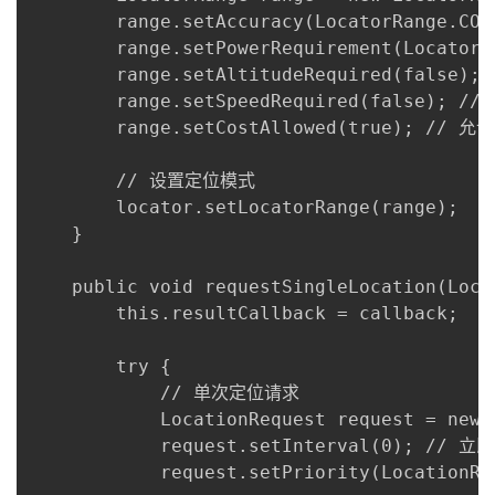
        range.setAccuracy(LocatorRange.CO
        range.setPowerRequirement(Locator
        range.setAltitudeRequired(false)
        range.setSpeedRequired(false); /
        range.setCostAllowed(true); // 允
        // 设置定位模式

        locator.setLocatorRange(range);

    }

    public void requestSingleLocation(Loca
        this.resultCallback = callback;

        try {

            // 单次定位请求

            LocationRequest request = new L
            request.setInterval(0); // 
            request.setPriority(LocationRe