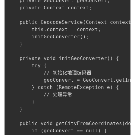
    private GeoConvert geoConvert;

    private Context context;

    public GeocodeService(Context context) 
        this.context = context;

        initGeoConverter();

    }

    private void initGeoConverter() {

        try {

            // 初始化地理编码器

            geoConvert = GeoConvert.getInst
        } catch (RemoteException e) {

            // 处理异常

        }

    }

    public void getCityFromCoordinates(dou
        if (geoConvert == null) {
