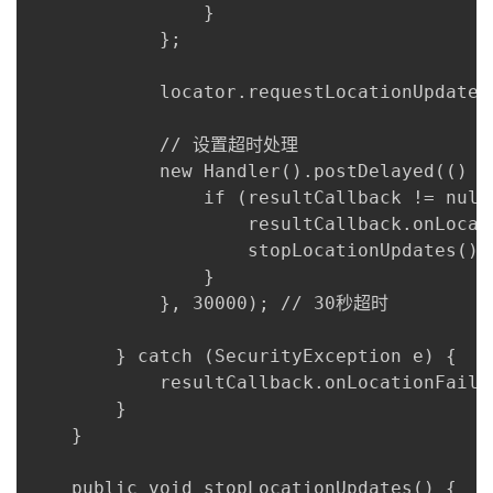
                }

            };

            locator.requestLocationUpdates
            // 设置超时处理

            new Handler().postDelayed(() ->
                if (resultCallback != null)
                    resultCallback.onLoca
                    stopLocationUpdates();

                }

            }, 30000); // 30秒超时

        } catch (SecurityException e) {

            resultCallback.onLocationFail
        }

    }

    public void stopLocationUpdates() {
