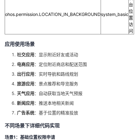
持
建
证
实
的
台
位
ohos.permission.LOCATION_IN_BACKGROUND
system_basic
议
置
验
收
访
问
藏
应用使用场景
社交应用
：显示附近好友或活动
电商应用
：定位附近商店和配送范围
出行应用
：实时导航和路线规划
旅游应用
：景点推荐和导览服务
天气应用
：自动获取当地天气预报
新闻应用
：推送本地相关新闻
广告系统
：基于位置的精准投放
不同场景下详细代码实现
场景1：基础位置权限申请