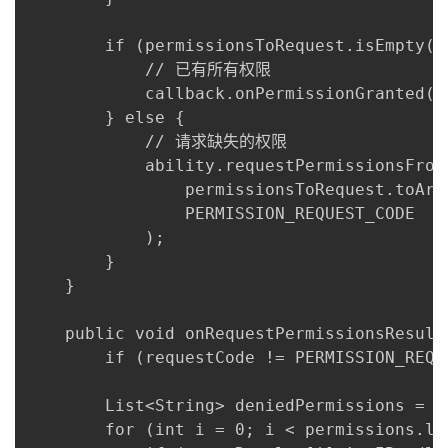
        if (permissionsToRequest.isEmpty())
            // 已有所有权限

            callback.onPermissionGranted();
        } else {

            // 请求缺失的权限

            ability.requestPermissionsFromU
                permissionsToRequest.toArr
                PERMISSION_REQUEST_CODE

            );

        }

    }

    public void onRequestPermissionsResult
        if (requestCode != PERMISSION_REQUE
        List<String> deniedPermissions = ne
        for (int i = 0; i < permissions.len