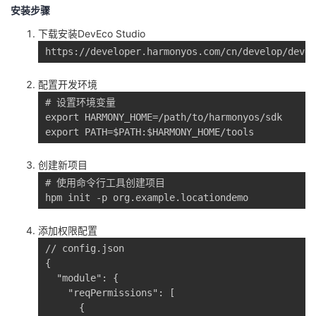
安装步骤
下载安装DevEco Studio
https://developer.harmonyos.com/cn/develop/devec
配置开发环境
# 设置环境变量

export HARMONY_HOME=/path/to/harmonyos/sdk

export PATH=$PATH:$HARMONY_HOME/tools
创建新项目
# 使用命令行工具创建项目

hpm init -p org.example.locationdemo
添加权限配置
// config.json

{

  "module": {

    "reqPermissions": [

      {
