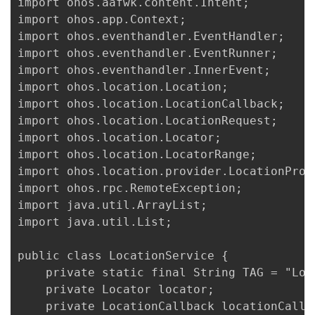
import ohos.aafwk.content.Intent;

import ohos.app.Context;

import ohos.eventhandler.EventHandler;

import ohos.eventhandler.EventRunner;

import ohos.eventhandler.InnerEvent;

import ohos.location.Location;

import ohos.location.LocationCallback;

import ohos.location.LocationRequest;

import ohos.location.Locator;

import ohos.location.LocatorRange;

import ohos.location.provider.LocationProvi
import ohos.rpc.RemoteException;

import java.util.ArrayList;

import java.util.List;

public class LocationService {

    private static final String TAG = "Loca
    private Locator locator;

    private LocationCallback locationCallba