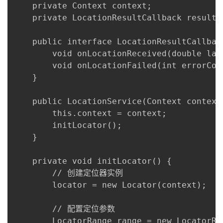
    private Context context;

    private LocationResultCallback resultCa
    public interface LocationResultCallback
        void onLocationReceived(double lat
        void onLocationFailed(int errorCode
    }

    public LocationService(Context context)
        this.context = context;

        initLocator();

    }

    private void initLocator() {

        // 创建定位器实例

        locator = new Locator(context);

        // 配置定位参数

        LocatorRange range = new LocatorRan