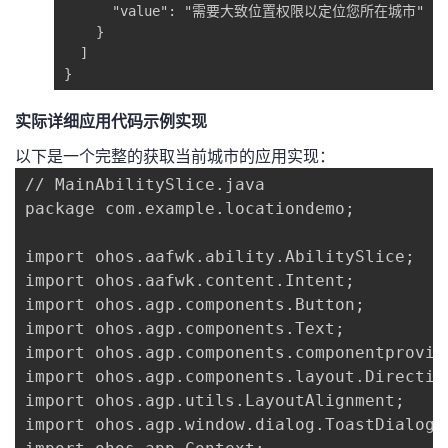
      "value": "需要大致位置权限以定位您所在城市"

    }

  ]

}
实际详细应用代码示例实现
以下是一个完整的获取当前城市的应用实现：
// MainAbilitySlice.java

package com.example.locationdemo;

import ohos.aafwk.ability.AbilitySlice;

import ohos.aafwk.content.Intent;

import ohos.agp.components.Button;

import ohos.agp.components.Text;

import ohos.agp.components.componentprovid
import ohos.agp.components.layout.Direction
import ohos.agp.utils.LayoutAlignment;

import ohos.agp.window.dialog.ToastDialog;
