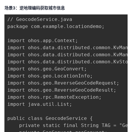
场景3：逆地理编码获取城市信息
// GeocodeService.java

package com.example.locationdemo;

import ohos.app.Context;

import ohos.data.distributed.common.KvManag
import ohos.data.distributed.common.KvManag
import ohos.data.distributed.common.KvStore
import ohos.geo.GeoConvert;

import ohos.geo.LocationInfo;

import ohos.geo.ReverseGeoCodeRequest;

import ohos.geo.ReverseGeoCodeResult;

import ohos.rpc.RemoteException;

import java.util.List;

public class GeocodeService {

    private static final String TAG = "Geoc