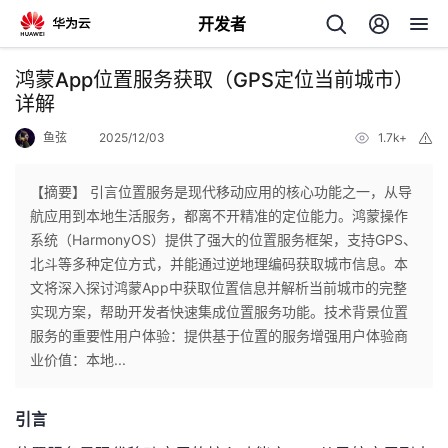
开发者
返
鸿蒙App位置服务获取（GPS定位当前城市）
回
详解
鱼弦
2025/12/03
1.7k+
举
报
【摘要】 引言位置服务是现代移动应用的核心功能之一，从导
航应用到本地生活服务，都离不开精准的定位能力。鸿蒙操作
个
系统（HarmonyOS）提供了强大的位置服务框架，支持GPS、
北斗等多种定位方式，并能通过逆地理编码获取城市信息。本
我
人
文将深入探讨鸿蒙App中获取位置信息并解析当前城市的完整
实现方案，帮助开发者快速集成位置服务功能。技术背景位置
的
主
服务的重要性用户体验：提供基于位置的服务增强用户体验商
业价值：本地...
开
页
引言
发