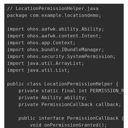
// LocationPermissionHelper.java

package com.example.locationdemo;

import ohos.aafwk.ability.Ability;

import ohos.aafwk.content.Intent;

import ohos.app.Context;

import ohos.bundle.IBundleManager;

import ohos.security.SystemPermission;

import java.util.ArrayList;

import java.util.List;

public class LocationPermissionHelper {

    private static final int PERMISSION_REQ
    private Ability ability;

    private PermissionCallback callback;

    public interface PermissionCallback {

        void onPermissionGranted();
