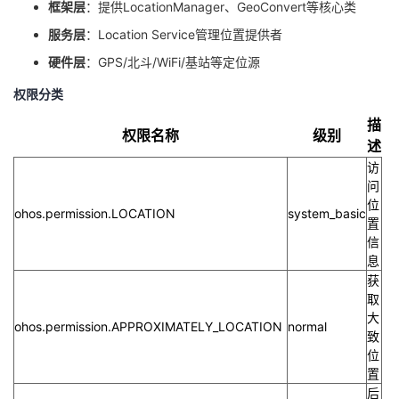
框架层
：提供LocationManager、GeoConvert等核心类
我
注
的
开
服务层
：Location Service管理位置提供者
的
Programs
硬件层
：GPS/北斗/WiFi/基站等定位源
发
权限分类
支
者
描
权限名称
级别
述
持
学
访
问
我
堂
位
ohos.permission.LOCATION
system_basic
置
的
我
我
信
息
技
的
获
的
我
取
大
术
云
课
的
我
ohos.permission.APPROXIMATELY_LOCATION
normal
致
位
支
声
程
认
的
我
置
后