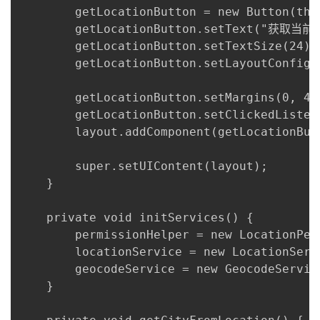
        getLocationButton = new Button(this
        getLocationButton.setText("获取当前
        getLocationButton.setTextSize(24);

        getLocationButton.setLayoutConfig(
                                         D
        getLocationButton.setMargins(0, 40,
        getLocationButton.setClickedListen
        layout.addComponent(getLocationButt
        super.setUIContent(layout);

    }

    private void initServices() {

        permissionHelper = new LocationPer
        locationService = new LocationServi
        geocodeService = new GeocodeService
    }
