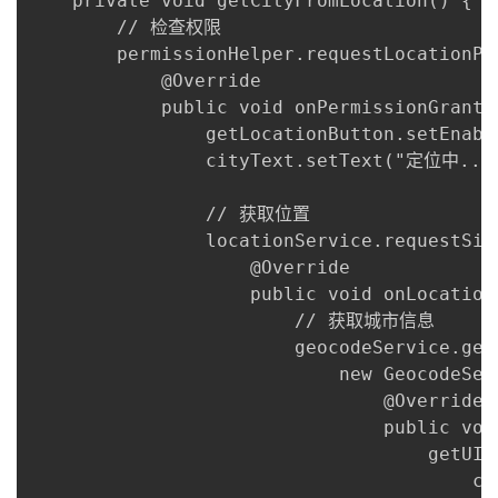
    private void getCityFromLocation() {

        // 检查权限

        permissionHelper.requestLocationPe
            @Override

            public void onPermissionGranted
                getLocationButton.setEnable
                cityText.setText("定位中..."
                // 获取位置

                locationService.requestSin
                    @Override

                    public void onLocation
                        // 获取城市信息

                        geocodeService.get
                            new GeocodeSer
                                @Override

                                public voi
                                    getUIT
                                        c