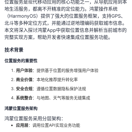
位置服务是现代移动应用的核心功能之一，从导航应用到本
地生活服务，都离不开精准的定位能力。鸿蒙操作系统
者
（HarmonyOS）提供了强大的位置服务框架，支持GPS、
北斗等多种定位方式，并能通过逆地理编码获取城市信息。
我
本文将深入探讨鸿蒙App中获取位置信息并解析当前城市的
完整实现方案，帮助开发者快速集成位置服务功能。
的
我
技术背景
博
的
我
位置服务的重要性
客
论
的
我
用户体验
：提供基于位置的服务增强用户体验
商业价值
：本地化推荐提升转化率
坛
圈
的
我
安全合规
：遵循位置数据隐私保护法规
子
直
的
我
系统整合
：与地图、天气等服务无缝集成
鸿蒙位置服务架构
我
播
活
的
鸿蒙位置服务采用分层架构：
我
动
关
的
应用层
：调用位置API实现业务功能