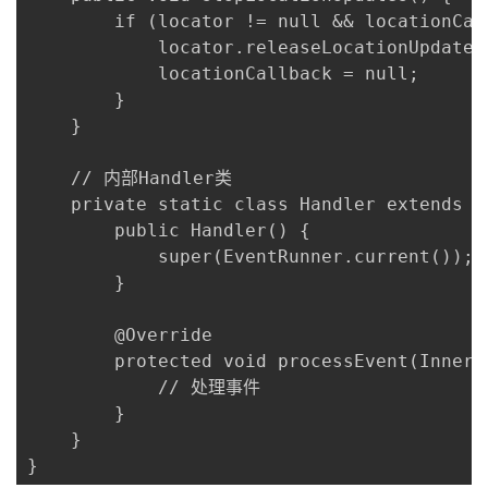
        if (locator != null && locationCall
            locator.releaseLocationUpdates
            locationCallback = null;

        }

    }

    // 内部Handler类

    private static class Handler extends Ev
        public Handler() {

            super(EventRunner.current());

        }

        @Override

        protected void processEvent(InnerEv
            // 处理事件

        }

    }

}