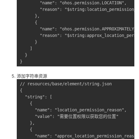
        "name": "ohos.permission.LOCATION",

        "reason": "$string:location_permission_r
      },

      {

        "name": "ohos.permission.APPROXIMATELY_L
        "reason": "$string:approx_location_permi
      }

    ]

  }

}
添加字符串资源
// resources/base/element/string.json

{

  "string": [

    {

      "name": "location_permission_reason",

      "value": "需要位置权限以获取您的位置"

    },

    {

      "name": "approx_location_permission_reason