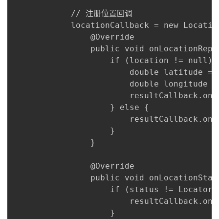
            // 注册位置回调

            locationCallback = new Location
                @Override

                public void onLocationRepo
                    if (location != null) {
                        double latitude = 
                        double longitude =
                        resultCallback.onL
                    } else {

                        resultCallback.onLo
                    }

                }

                @Override

                public void onLocationStat
                    if (status != Locator.
                        resultCallback.onL
                    }
