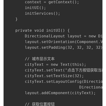
        context = getContext();

        initUI();

        initServices();

    }

    private void initUI() {

        DirectionalLayout layout = new Dir
        layout.setOrientation(Component.VER
        layout.setPadding(32, 32, 32, 32);

        // 城市显示文本

        cityText = new Text(this);

        cityText.setText("点击下方按钮获取当前
        cityText.setTextSize(32);

        cityText.setLayoutConfig(Direction
                               Directional
        layout.addComponent(cityText);

        // 获取位置按钮
