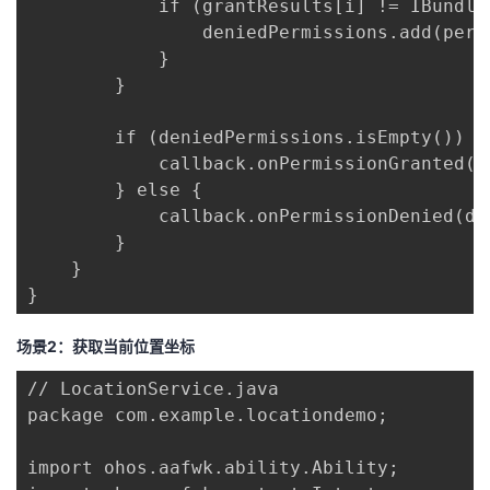
            if (grantResults[i] != IBundle
                deniedPermissions.add(permi
            }

        }

        if (deniedPermissions.isEmpty()) {

            callback.onPermissionGranted();
        } else {

            callback.onPermissionDenied(den
        }

    }

}
场景2：获取当前位置坐标
// LocationService.java

package com.example.locationdemo;

import ohos.aafwk.ability.Ability;
