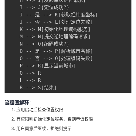
    H --> I[发起单次定位请求]

    I --> J{定位成功?}

    J -- 是 --> K[获取经纬度坐标]

    J -- 否 --> L[处理定位失败]

    K --> M[初始化地理编码服务]

    M --> N[提交逆地理编码请求]

    N --> O{编码成功?}

    O -- 是 --> P[解析城市名称]

    O -- 否 --> Q[处理编码失败]

    P --> R[显示当前城市]

    Q --> R

    L --> R

    R --> S[结束]
流程图解释
：
应用启动后检查位置权限
有权限则初始化定位服务，否则申请权限
用户同意后继续，拒绝则提示