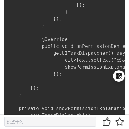
                        });

                    }

                });

            }

            @Override

            public void onPermissionDenied
                getUITaskDispatcher().async
                    cityText.setText(
                    showPermissionExplanati
                });

            }

        });

    }

退
出
    private void showPermissionExplanation(
登
        new ToastDialog(this)

录
            .setText("请前往设置开启位置权限")
