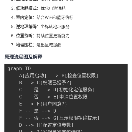
低功耗模式
：优化电池消耗
室内定位
：结合WiFi和蓝牙信标
逆地理编码
：坐标转地址服务
位置监听
：持续位置更新能力
地理围栏
：进出区域提醒
原理流程图及解释
graph TD

    A[应用启动] --> B[检查位置权限]

    B --> C{权限已授予?}

    C -- 是 --> D[初始化定位服务]

    C -- 否 --> E[申请位置权限]

    E --> F{用户同意?}

    F -- 是 --> D

    F -- 否 --> G[显示权限拒绝提示]

    D --> H[配置定位参数]
