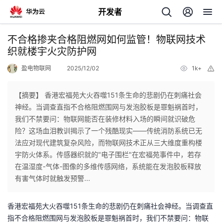
开发者
返
不合格掺夹合格阻燃网如何监管！物联网技术
回
织就楼宇火灾防护网
盈电物联网
2025/12/02
1k+
举
报
【摘要】 香港宏福苑大火吞噬151条生命的悲剧仍在刺痛社会
神经。当调查直指不合格阻燃围网与发泡胶板是罪魁祸首时，
个
我们不禁要问：物联网能否在装修材料入场的瞬间就识破危
险？这场血泪教训揭示了一个残酷现实——传统消防系统已无
我
人
法应对现代建筑复杂风险，而物联网技术正从三大维度重构楼
宇防火体系。传感器织就的"电子围栏"在宏福苑事件中，若存
的
主
在温湿度-气体-图像的多维传感网络，系统能在发泡胶板释放
有害气体时就触发预警...
开
页
香港宏福苑大火吞噬151条生命的悲剧仍在刺痛社会神经。当调查直
发
指不合格阻燃围网与发泡胶板是罪魁祸首时，我们不禁要问：物联