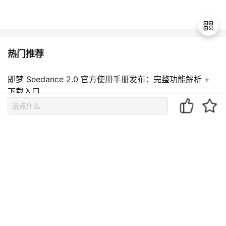
热门推荐
退
出
即梦 Seedance 2.0 官方使用手册发布：完整功能解析 +
登
下载入口
录
告别Vibe Coding：为什么SDD（Spec-Driven Developm
ent）才是AI项目开发的正确打开方式
从零开始理解 Agent（番外篇）：最近很火的 Harness 到
底是什么？
给 AI Agent一个邮箱：AI Shell + QQ 邮箱 Agent 实战教
程【Agent Mail】
AI编程工具哪个好用？Java开发者实测选型指南