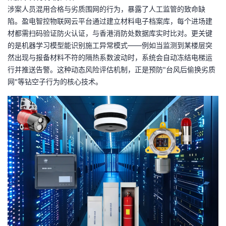
持
建
证
实
的
涉案人员混用合格与劣质围网的行为，暴露了人工监管的致命缺
陷。盈电智控物联网云平台通过建立材料电子档案库，每个进场建
议
验
收
材都需扫码验证防火认证，与香港消防处数据库实时比对。更关键
的是机器学习模型能识别施工异常模式——例如当监测到某楼层突
藏
然出现与报备材料不符的隔热系数波动时，系统会自动冻结电梯运
行并推送告警。这种动态风险评估机制，正是预防"台风后偷换劣质
网"等钻空子行为的核心技术。