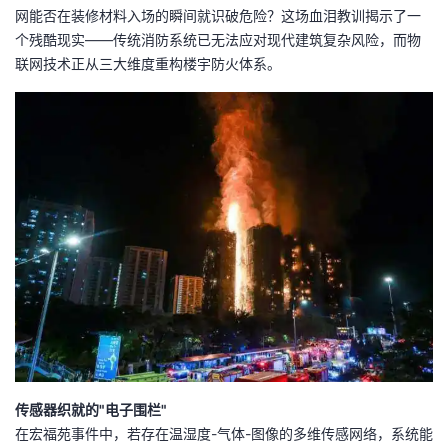
网能否在装修材料入场的瞬间就识破危险？这场血泪教训揭示了一
者
个残酷现实——传统消防系统已无法应对现代建筑复杂风险，而物
联网技术正从三大维度重构楼宇防火体系。
我
的
我
博
的
我
客
论
的
我
坛
圈
的
我
子
直
的
我
我
播
活
的
传感器织就的"电子围栏"
我
动
关
的
在宏福苑事件中，若存在温湿度-气体-图像的多维传感网络，系统能