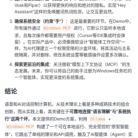
Vosk和Piper）以获得更快的响应和绝对的隐私。实现“Hey
Assistant”这样的免唤醒词热词检测，让交互更自然。
确保系统安全（约束“手”）
：这是最重要的环节。在Demo中，
所有操作通过
进行，它默认只监听本地请
Windows-MCP
求，且每次操作都需要用户授权（Cursor等IDE集成时会弹
窗）。在实际产品中，必须像微软设计“智能体工作空间”一
样，为AI代理建立一个权限受限的沙盒环境，将其活动与主系
统隔离，并对删除、修改系统设置等敏感操作设置多次确认。
探索更前沿的集成
：关注微软“模型上下文协议（MCP）”的生
态发展。未来，你可以将自己的助手注册为Windows任务栏的
一个智能体，实现更深度的系统集成。
结论
语音和AI对话控制计算机，从技术理论上看是多种成熟技术的组合
创新，而从实践上看，其关键在于
可靠地连接“语言理解”与“系统执
行”这两个环
。本文提供的Demo方案，利用
+
Ollama
构建了一个可在本地运行、完全受控的“原型智能
Windows-MCP
体”，它跳出了单纯的理论和API调用，触及了AI智能体（Agent）实