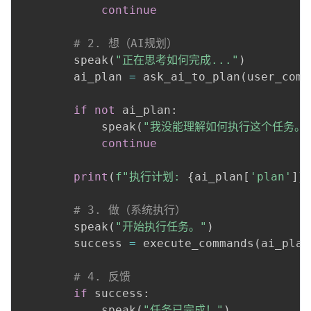
continue
# 2. 想（AI规划）
        speak
(
"正在思考如何完成..."
)
        ai_plan 
=
 ask_ai_to_plan
(
user_comm
if
not
 ai_plan
:
            speak
(
"我没能理解如何执行这个任务。
continue
print
(
f"执行计划: 
{
ai_plan
[
'plan'
]
}
# 3. 做（系统执行）
        speak
(
"开始执行任务。"
)
        success 
=
 execute_commands
(
ai_plan
# 4. 反馈
if
 success
:
            speak
(
"任务已完成！"
)