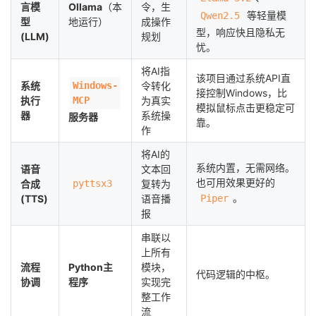
言模
Ollama
（本
令，生
等轻量模
Qwen2.5
型
地运行）
成操作
型，响应快且隐私无
(LLM)
规划
忧。
将AI指
该项目通过系统API直
系统
Windows-
令转化
接控制Windows，比
执行
MCP
为真实
模拟鼠标点击更稳定可
器
系统操
服务器
靠。
作
将AI的
系统内置，无需网络。
语音
文本回
也可用效果更好的
合成
pyttsx3
复转为
。
(TTS)
语音播
Piper
报
串联以
上所有
流程
Python主
模块，
代码逻辑的中枢。
协调
程序
实现完
整工作
流