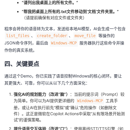
“请列出我桌面上的所有文件。”
“帮我把桌面上所有的.txt文件移动到‘文档’文件夹里。”
（请提前确保有对应文件或文件夹）
程序会将你的语音转为文本，发送给本地AI模型，AI会生成一个包含
、
、
等操作的
list_files
create_folder
move_file
JSON命令序列，最后由
服务器执行这些命令并操
Windows-MCP
作你的真实系统。
四、关键要点
通过这个Demo，你已实践了语音控制Windows的核心闭环。要让
其更强大、可靠，你可以从以下几个方面深化：
强化AI的规划能力（改进“脑”）
：当前的提示词（Prompt）较
为简单。你可以为AI提供更详细的
工具手
Windows-MCP
册，或让AI在执行前先“模拟”或“确认”危险操作（如删除文
件）。这正是微软在Copilot Actions中采取“从有限场景开始测
试”的谨慎策略。
提升语音交互体验（改进“口”）
：使用离线STT/TTS引擎（如