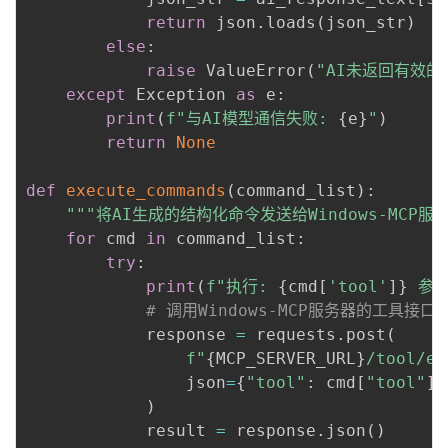
return
 json
.
loads
(
json_str
)
else
:
raise
 ValueError
(
"AI未返回有效的J
except
 Exception 
as
 e
:
print
(
f"与AI模型通信失败: 
{
e
}
"
)
return
None
def
execute_commands
(
command_list
)
:
"""将AI生成的结构化命令发送给Windows-MCP服
for
 cmd 
in
 command_list
:
try
:
print
(
f"执行: 
{
cmd
[
'tool'
]
}
 参数
# 调用Windows-MCP服务器的工具接口
            response 
=
 requests
.
post
(
f"
{
MCP_SERVER_URL
}
/tool/ex
                json
=
{
"tool"
:
 cmd
[
"tool"
]
,
)
            result 
=
 response
.
json
(
)