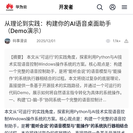
开发者
返
从理论到实践：构建你的AI语音桌面助手
回
（Demo演示）
码事漫谈
2025/12/01
1.1k+
举
报
【摘要】 本文从“可运行”的实践角度，探索利用Python与AI技
术实现语音控制Windows操作系统的方案。核心观点是：构建
个
一个完整的语音控制助手，是将“能听会说”的语音模型与“能操
作”的系统执行器相结合的过程。本文将绕过复杂的底层理论，
我
人
直接提供一条基于开源技术的实践路径，并通过一个可运行的
代码Demo，展示如何将自然语言指令转化为具体的系统操作。
我
的
主
一、构建“口-脑-手”协同系统一个完整的语音控制计...
本文从“可运行”的实践角度，探索利用Python与AI技术实现语音控
我
的
开
页
制Windows操作系统的方案。核心观点是：构建一个完整的语音控
制助手，是
将“能听会说”的语音模型与“能操作”的系统执行器相结合
我
的
开
发
的过程。本文将绕过复杂的底层理论，直接提供一条基于开源技术