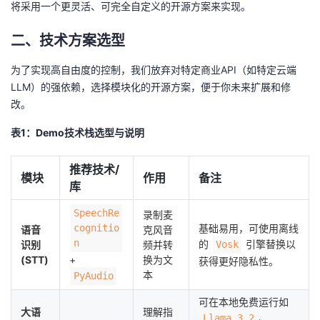
将采用一个更灵活、可完全自定义的开源方案来实现。
议
注
验
收
二、技术方案选型
藏
为了实现高自由度的控制，我们放弃对特定商业API（如特定云端
LLM）的强依赖，选择模块化的开源方案，便于你未来扩展和修
改。
表1：Demo技术栈选型与说明
推荐技术/
模块
作用
备注
库
SpeechRe
录制麦
cognitio
基础易用，可使用离线
语音
克风音
n
的
引擎替换以
识别
频并转
Vosk
(STT)
+
换为文
获得更好隐私性。
本
PyAudio
可在本地免费运行如
大语
理解指
、
Llama 3.2