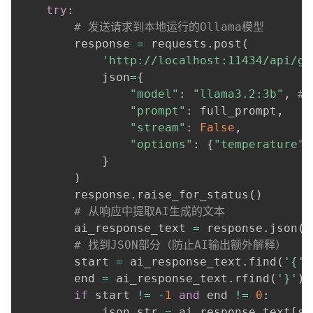
try
:
# 发送请求到本地运行的Ollama模型
        response 
=
 requests
.
post
(
'http://localhost:11434/api/ge
            json
=
{
"model"
:
"llama3.2:3b"
,
#
"prompt"
:
 full_prompt
,
"stream"
:
False
,
"options"
:
{
"temperature"
:
}
)
        response
.
raise_for_status
(
)
# 从响应中提取AI生成的文本
        ai_response_text 
=
 response
.
json
(
)
# 找到JSON部分（防止AI输出额外解释）
        start 
=
 ai_response_text
.
find
(
'{'
)
        end 
=
 ai_response_text
.
rfind
(
'}'
)
if
 start 
!=
-
1
and
 end 
!=
0
:
            json_str 
=
 ai_response_text
[
st