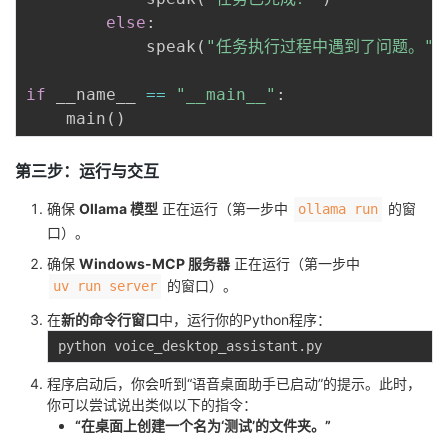
else
:
            speak
(
"任务执行过程中遇到了问题。"
)
if
 __name__ 
==
"__main__"
:
    main
(
)
第三步：运行与交互
确保
Ollama 模型
正在运行（第一步中
的窗
ollama run
口）。
确保
Windows-MCP 服务器
正在运行（第一步中
的窗口）。
uv run server
在
新的命令行窗口
中，运行你的Python程序：
程序启动后，你会听到“语音桌面助手已启动”的提示。此时，
你可以尝试说出类似以下的指令：
“在桌面上创建一个名为‘测试’的文件夹。”