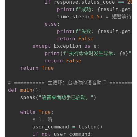
if
 response
.
status_code 
==
200
print
(
f"成功: 
{
result
.
get
(
'
                time
.
sleep
(
0.5
)
# 短暂等待
else
:
print
(
f"失败: 
{
result
.
get
(
'
return
False
except
 Exception 
as
 e
:
print
(
f"执行命令时发生异常: 
{
e
}
"
)
return
False
return
True
# ========== 主循环：启动你的语音助手 =========
def
main
(
)
:
    speak
(
"语音桌面助手已启动。"
)
while
True
:
# 1. 听
        user_command 
=
 listen
(
)
if
not
 user_command
: