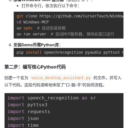
打开命令行，依次执行以下命令：
git
cd
 Windows-MCP

uv 
sync
# 自动安装依赖
uv run server  
# 启动MCP服务器，保持此窗口运行
安装Demo所需Python库
：
pip 
install
第二步：编写核心Python代码
创建一个名为
的文件，并写入
voice_desktop_assistant.py
以下代码。这段代码清晰地体现了“口-脑-手”的协同流程。
import
 speech_recognition 
as
import
import
import
import
 time
