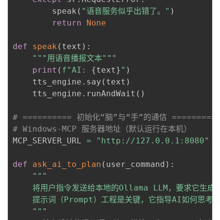
        speak
(
"语音服务似乎出错了。"
)
return
None
def
speak
(
text
)
:
"""用语音播报文本"""
print
(
f"AI: 
{
text
}
"
)
    tts_engine
.
say
(
text
)
    tts_engine
.
runAndWait
(
)
# ========== 初始化“脑”与“手”的通信 =========
# Windows-MCP 服务器地址（默认运行在本机）
MCP_SERVER_URL 
=
"http://127.0.0.1:8080"
def
ask_ai_to_plan
(
user_command
)
:
"""

    将用户指令发送给本地的Ollama LLM，要求它生成W
    提示词（Prompt）工程是关键，它指导AI如何思考。
    """