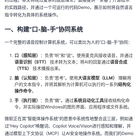
的实践路径，并通过一个可运行的代码Demo，展示如何将自然语言
的
Programs
发
者
指令转化为具体的系统操作。
支
者
我
一、构建“口-脑-手”协同系统
持
学
的
我
一个完整的语音控制计算机系统，可以类比为人的“口-脑-手”协同：
我
堂
博
的
我
口（感知层）
：负责“听”和“说”。使用麦克风接收语音，并通过
语音识别（STT）
技术转为文本；将AI的回复通过
语音合成
（TTS）
技术播报出来。
的
我
客
论
的
我
我
脑（认知层）
：负责“思考”。使用
大语言模型（LLM）
理解用
户的文本指令，并将其解析为计算机可以执行的一系列
结构化
技
的
坛
圈
的
我
的
我
操作命令
。
术
云
子
直
的
我
课
的
我
手（执行层）
：负责“做”。通过
系统自动化工具
接收结构化命
令，并实际操控Windows的图形界面、应用程序或文件系统。
支
声
播
活
的
程
认
的
我
微软正在其“智能体操作系统”的愿景中系统性地整合这三层，例如通
过“Hey Copilot”唤醒词、Copilot Voice/Vision进行感知和理解，并
持
建
动
关
证
实
的
通过模型上下文协议（MCP）让AI安全地操作系统。而我们的Demo