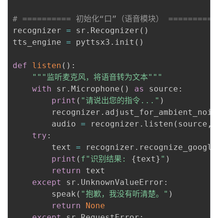
# ========== 初始化“口”（语音模块） ==========
recognizer 
=
 sr
.
Recognizer
(
)
tts_engine 
=
 pyttsx3
.
init
(
)
def
listen
(
)
:
"""监听麦克风，将语音转为文本"""
with
 sr
.
Microphone
(
)
as
 source
:
print
(
"请说出您的指令..."
)
        recognizer
.
adjust_for_ambient_nois
        audio 
=
 recognizer
.
listen
(
source
,
 
try
:
        text 
=
 recognizer
.
recognize_google
print
(
f"识别结果: 
{
text
}
"
)
return
 text

except
 sr
.
UnknownValueError
:
        speak
(
"抱歉，我没有听清楚。"
)
return
None
except
 sr
.
RequestError
: